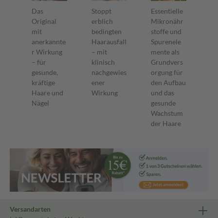
Das
Stoppt
Essentielle
Original
erblich
Mikronähr
mit
bedingten
stoffe und
anerkannte
Haarausfall
Spurenele
r Wirkung
– mit
mente als
– für
klinisch
Grundvers
gesunde,
nachgewies
orgung für
kräftige
ener
den Aufbau
Haare und
Wirkung
und das
Nägel
gesunde
Wachstum
der Haare
Versandarten