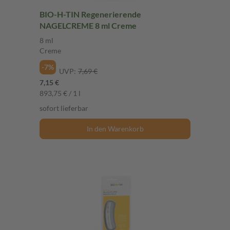
BIO-H-TIN Regenerierende
NAGELCREME 8 ml Creme
8 ml
Creme
-7%
UVP:
7,69 €
7,15 €
893,75 € / 1 l
sofort lieferbar
In den Warenkorb