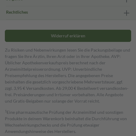
Rechtliches
Widerruf erklären
Zu Risiken und Nebenwirkungen lesen Sie die Packungsbeilage und
fragen Sie Ihre Ärztin, Ihren Arzt oder in Ihrer Apotheke. AVP:
Üblicher Apothekenverkaufspreis berechnet nach der
Arzneimittelpreisverordnung. UVP: Unverbindliche
Preisempfehlung des Herstellers. Die angegebenen Preise
beinhalten die gesetzlich vorgeschriebene Mehrwertsteuer, ggf.
zzgl. 3,95 € Versandkosten. Ab 29,00 € Bestell­wert versand­kosten­
frei. Preisänderungen und Irrtümer vorbehalten. Alle Angebote
und Gratis-Beigaben nur solange der Vorrat reicht.
1
Eine pharmazeutische Prüfung der Arzneimittel und sonstigen
Produkte in deinem Warenkorb beinhaltet die Durchführung von
Wechselwirkungschecks und die Prüfung etwaiger
Anwendungshinweise des Herstellers.