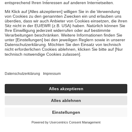
Diese Regeln gelten grundsätzlich auch für Online-Apotheken.
Bei Heilmitteln und häuslicher Krankenpflege beträgt die
Zuzahlung zehn Prozent der Kosten sowie zehn Euro je
Verordnung.
Um das Engagement der Versicherten für ihre eigene Gesundheit zu
stärken und die besondere Stellung der Familie zu unterstützen,
fallen
keine Zuzahlungen
an bei:
• Kindern und Jugendlichen bis zum vollendeten 18. Lebensjahr
mit Ausnahme der Fahrkosten
• Untersuchungen zur Vorsorge und Früherkennung, die von der
GKV getragen werden
• empfohlenen Schutzimpfungen
• Harn- und Blutteststreifen
Wir nutzen Trusted Shops als unabhängigen Dienstleister für die
Einholung von Bewertungen. Trusted Shops hat Maßnahmen
getroffen, um sicherzustellen, dass es sich um echte Bewertungen
handelt. Mehr Informationen findest du hier:
https://help.etrusted.com/hc/de/articles/4419944605341
Einige Bilder und Inhalte wurden unter Zuhilfenahme künstlicher
Intelligenz erstellt.