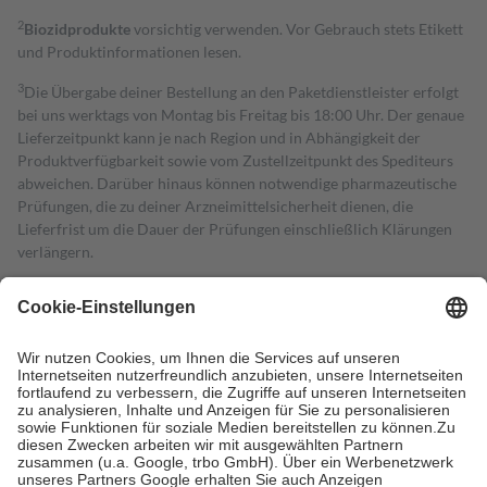
2
Biozidprodukte
vorsichtig verwenden. Vor Gebrauch stets Etikett
und Produktinformationen lesen.
3
Die Übergabe deiner Bestellung an den Paketdienstleister erfolgt
bei uns werktags von Montag bis Freitag bis 18:00 Uhr. Der genaue
Lieferzeitpunkt kann je nach Region und in Abhängigkeit der
Produktverfügbarkeit sowie vom Zustellzeitpunkt des Spediteurs
abweichen. Darüber hinaus können notwendige pharmazeutische
Prüfungen, die zu deiner Arzneimittelsicherheit dienen, die
Lieferfrist um die Dauer der Prüfungen einschließlich Klärungen
verlängern.
4
Für verschreibungspflichtige Medikamente stellt der Arzt ein
Rezept aus und der Patient erhält sie in der Apotheke. Die
gesetzliche Krankenversicherung übernimmt in der Regel die
Kosten dafür, der Versicherte trägt einen Teil davon als Zuzahlung
mit.
Grundsätzlich leisten Mitglieder Zuzahlungen in Höhe von zehn
Prozent des Abgabepreises,
mindestens
jedoch
fünf Euro
und
höchstens zehn Euro.
Es sind jedoch nie mehr als die tatsächlichen
Kosten der Leistung zu entrichten.