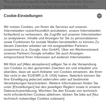
4
Für verschreibungspflichtige Medikamente stellt der Arzt ein
Rezept aus und der Patient erhält sie in der Apotheke. Die
gesetzliche Krankenversicherung übernimmt in der Regel die
Kosten dafür, der Versicherte trägt einen Teil davon als Zuzahlung
mit.
Grundsätzlich leisten Mitglieder Zuzahlungen in Höhe von zehn
Prozent des Abgabepreises,
mindestens
jedoch
fünf Euro
und
höchstens zehn Euro.
Es sind jedoch nie mehr als die tatsächlichen
Kosten der Leistung zu entrichten.
Diese Regeln gelten grundsätzlich auch für Online-Apotheken.
Bei Heilmitteln und häuslicher Krankenpflege beträgt die
Zuzahlung zehn Prozent der Kosten sowie zehn Euro je
Verordnung.
Um das Engagement der Versicherten für ihre eigene Gesundheit zu
stärken und die besondere Stellung der Familie zu unterstützen,
fallen
keine Zuzahlungen
an bei:
• Kindern und Jugendlichen bis zum vollendeten 18. Lebensjahr
mit Ausnahme der Fahrkosten
• Untersuchungen zur Vorsorge und Früherkennung, die von der
GKV getragen werden
• empfohlenen Schutzimpfungen
• Harn- und Blutteststreifen