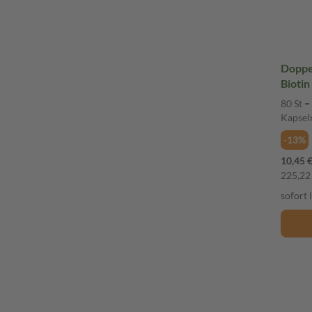
Doppel
80 St =
Kapsel
-13%
10,45 
225,22 
sofort 