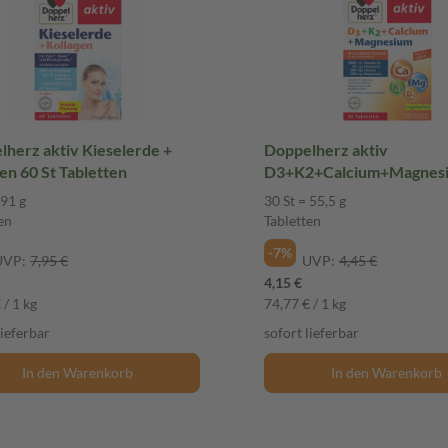
herz aktiv Kieselerde +
Doppelherz aktiv
en 60 St Tabletten
D3+K2+Calcium+Magnes
St Tabletten
 91 g
30 St = 55,5 g
en
Tabletten
-7%
UVP:
7,95 €
UVP:
4,45 €
4,15 €
 / 1 kg
74,77 € / 1 kg
lieferbar
sofort lieferbar
In den Warenkorb
In den Warenkorb