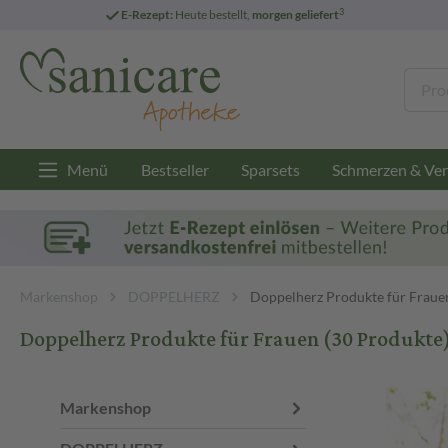
3
E-Rezept:
Heute bestellt,
morgen geliefert
Menü
Bestseller
Sparsets
Schmerzen & Ver
Markenshop
DOPPELHERZ
Doppelherz Produkte für Fraue
Doppelherz Produkte für Frauen
(30 Produkte
Markenshop