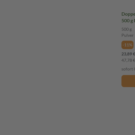
Doppe
500 g 
500 g
Pulver
-11%
23,89 
47,78 €
sofort 