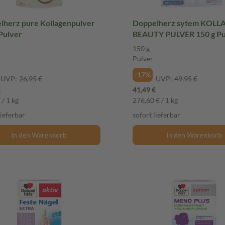
lherz pure Kollagenpulver
Doppelherz sytem KOL
Pulver
BEAUTY PULVER 150 g Pu
150 g
Pulver
-17%
UVP:
26,95 €
UVP:
49,95 €
€
41,49 €
 / 1 kg
276,60 € / 1 kg
lieferbar
sofort lieferbar
In den Warenkorb
In den Warenkorb