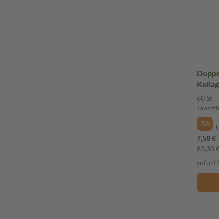
Doppel
Kollag
60 St =
Tablett
-5%
7,58 €
83,30 €
sofort 