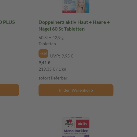
O PLUS
Doppelherz aktiv Haut + Haare +
Nägel 60 St Tabletten
60 St = 42,9 g
Tabletten
-5%
UVP:
9,95 €
9,41 €
219,35 € / 1 kg
sofort lieferbar
In den Warenkorb