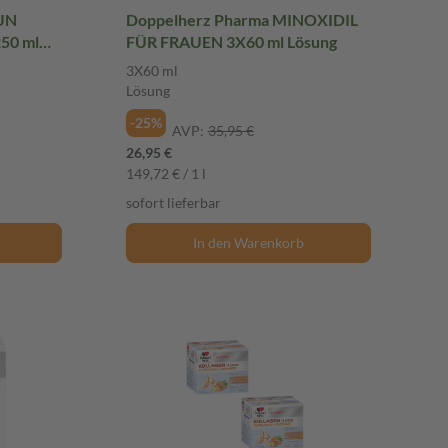
UN
Doppelherz Pharma MINOXIDIL
50 ml
FÜR FRAUEN 3X60 ml Lösung
en
3X60 ml
Lösung
-25%
AVP:
35,95 €
26,95 €
149,72 € / 1 l
sofort lieferbar
In den Warenkorb