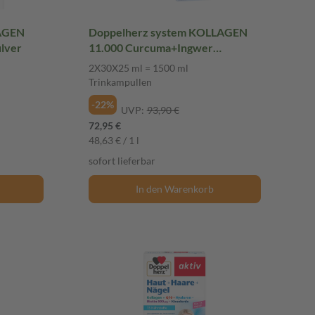
LAGEN
Doppelherz system KOLLAGEN
lver
11.000 Curcuma+Ingwer
Doppelpack 2X30X25 ml
2X30X25 ml = 1500 ml
Trinkampullen
Trinkampullen
-22%
UVP:
93,90 €
72,95 €
48,63 € / 1 l
sofort lieferbar
In den Warenkorb