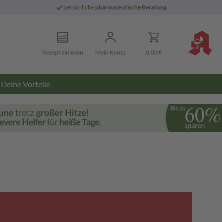
persönliche
pharmazeutische Beratung
Rezept einlösen
Mein Konto
0,00 €
Deine Vorteile