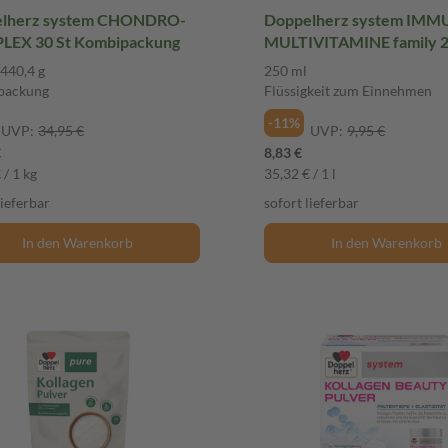
lherz system CHONDRO-
Doppelherz system IMM
EX 30 St Kombipackung
MULTIVITAMINE family 2
Flüssigkeit zum Einnehm
 440,4 g
250 ml
packung
Flüssigkeit zum Einnehmen
-11%
UVP:
34,95 €
UVP:
9,95 €
€
8,83 €
 / 1 kg
35,32 € / 1 l
lieferbar
sofort lieferbar
In den Warenkorb
In den Warenkorb