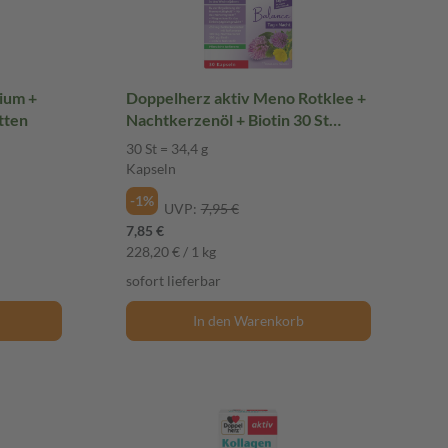
ium +
Doppelherz aktiv Meno Rotklee +
abletten
Nachtkerzenöl + Biotin 30 St
Kapseln
30 St = 34,4 g
Kapseln
-1%
UVP:
7,95 €
7,85 €
228,20 € / 1 kg
sofort lieferbar
In den Warenkorb