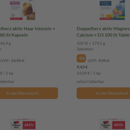
herz aktiv Haar Intensiv +
Doppelherz aktiv Magnes
Biotin 80 St Kapseln
Calcium + D3 100 St T
 46,4 g
100 St = 174,5 g
n
Tabletten
-5%
UVP:
11,95 €
UVP:
9,95 €
€
9,43 €
€ / 1 kg
54,04 € / 1 kg
lieferbar
sofort lieferbar
In den Warenkorb
In den Warenkorb