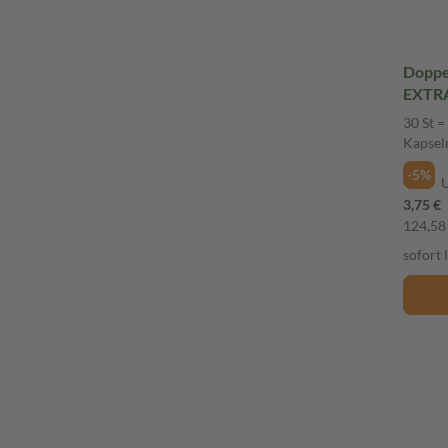
Doppel
EXTRA
30 St =
Kapsel
-5%
3,75 €
124,58 
sofort 