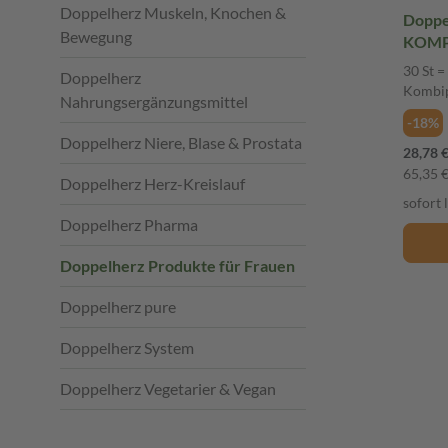
Doppelherz Muskeln, Knochen &
Doppe
Bewegung
KOMPL
30 St =
Doppelherz
Kombi
Nahrungsergänzungsmittel
-18%
Doppelherz Niere, Blase & Prostata
28,78 
65,35 €
Doppelherz Herz-Kreislauf
sofort 
Doppelherz Pharma
Doppelherz Produkte für Frauen
Doppelherz pure
Doppelherz System
Doppelherz Vegetarier & Vegan