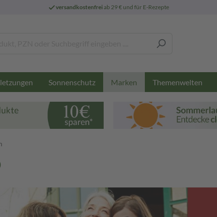
versandkostenfrei
ab 29 € und für E-Rezepte
letzungen
Sonnenschutz
Themenwelten
Marken
n
)