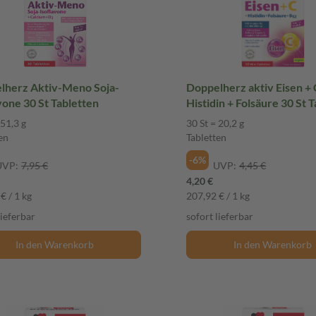
herz Aktiv-Meno Soja-
Doppelherz aktiv Eisen + 
vone 30 St Tabletten
Histidin + Folsäure 30 St 
 51,3 g
30 St = 20,2 g
en
Tabletten
-6%
UVP:
7,95 €
UVP:
4,45 €
4,20 €
€ / 1 kg
207,92 € / 1 kg
lieferbar
sofort lieferbar
In den Warenkorb
In den Warenkorb