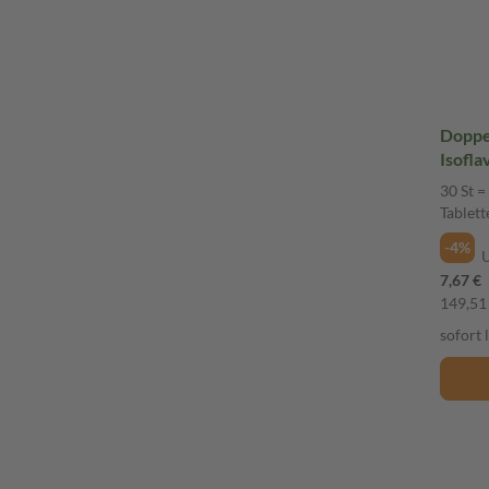
Doppel
Isofla
30 St =
Tablett
-4%
7,67 €
149,51 
sofort 