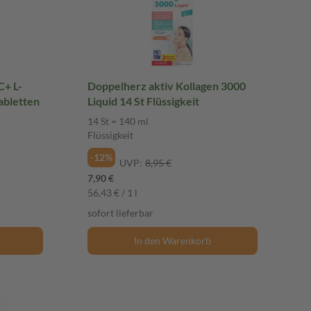
C+ L-
Doppelherz aktiv Kollagen 3000
Tabletten
Liquid 14 St Flüssigkeit
14 St = 140 ml
Flüssigkeit
-12%
UVP:
8,95 €
7,90 €
56,43 € / 1 l
sofort lieferbar
In den Warenkorb