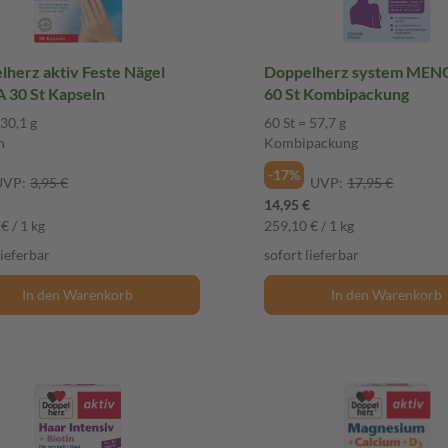
herz aktiv Feste Nägel
Doppelherz system MEN
 30 St Kapseln
60 St Kombipackung
 30,1 g
60 St = 57,7 g
n
Kombipackung
-17%
UVP:
3,95 €
UVP:
17,95 €
14,95 €
€ / 1 kg
259,10 € / 1 kg
lieferbar
sofort lieferbar
In den Warenkorb
In den Warenkorb