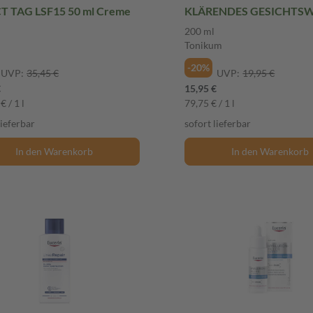
T TAG LSF15 50 ml Creme
KLÄRENDES GESICHTS
200 ml Tonikum
200 ml
Tonikum
-20%
UVP:
35,45 €
UVP:
19,95 €
€
15,95 €
€ / 1 l
79,75 € / 1 l
lieferbar
sofort lieferbar
In den Warenkorb
In den Warenkorb