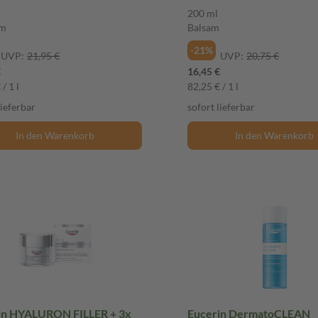
400 ml Tonikum
200 ml
um
Balsam
-21%
UVP:
21,95 €
UVP:
20,75 €
€
16,45 €
/ 1 l
82,25 € / 1 l
lieferbar
sofort lieferbar
In den Warenkorb
In den Warenkorb
in HYALURON FILLER + 3x
Eucerin DermatoCLEAN