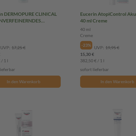
in DERMOPURE CLINICAL
Eucerin AtopiControl Aku
NVERFEINERNDES
40 ml Creme
GUNGSGEL 200 ml Gel
40 ml
Creme
-23%
UVP:
17,25 €
UVP:
19,95 €
€
15,30 €
/ 1 l
382,50 € / 1 l
lieferbar
sofort lieferbar
In den Warenkorb
In den Warenkorb