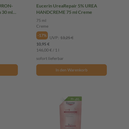
LURON-
Eucerin UreaRepair 5% UREA
 30 ml
HANDCREME 75 ml Creme
75 ml
Creme
-17%
UVP:
13,25 €
10,95 €
146,00 € / 1 l
sofort lieferbar
In den Warenkorb