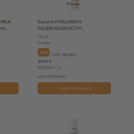
 UREA
Eucerin HYALURON-
 ml
FILLER+ELASTICITY
ULTRALEICHT TAG LSF 50 50 ml
50 ml
Creme
Creme
-20%
UVP:
43,45 €
34,95 €
699,00 € / 1 l
sofort lieferbar
In den Warenkorb