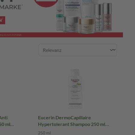
Anti
Eucerin DermoCapillaire
50 ml
Hypertolerant Shampoo 250 ml
Shampoo
250 ml