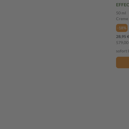
EFFEC
50 ml
Creme
-18%
28,95 
579,00 
sofort 