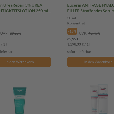
in UreaRepair 5% UREA
Eucerin ANTI-AGE HYA
TIGKEITSLOTION 250 ml
FILLER Straffendes Serum
Konzentrat
30 ml
Konzentrat
-18%
UVP:
23,25 €
UVP:
43,75 €
€
35,95 €
/ 1 l
1.198,33 € / 1 l
lieferbar
sofort lieferbar
In den Warenkorb
In den Warenkorb