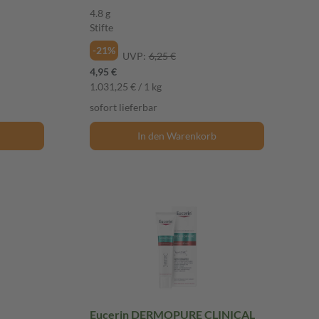
4.8 g
Stifte
-21%
UVP:
6,25 €
4,95 €
1.031,25 € / 1 kg
sofort lieferbar
In den Warenkorb
Eucerin DERMOPURE CLINICAL