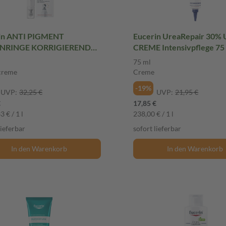
in ANTI PIGMENT
Eucerin UreaRepair 30%
NRINGE KORRIGIERENDE
CREME Intensivpflege 75
NPFLEGE 15 ml
Creme
75 ml
ncreme
creme
Creme
-19%
UVP:
32,25 €
UVP:
21,95 €
€
17,85 €
3 € / 1 l
238,00 € / 1 l
lieferbar
sofort lieferbar
In den Warenkorb
In den Warenkorb