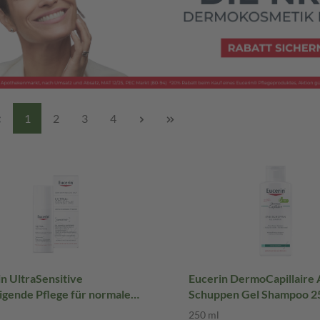
1
2
3
4
n UltraSensitive
Eucerin DermoCapillaire 
igende Pflege für normale
Schuppen Gel Shampoo 2
bis Mischhaut Creme 50 ml
Shampoo
250 ml