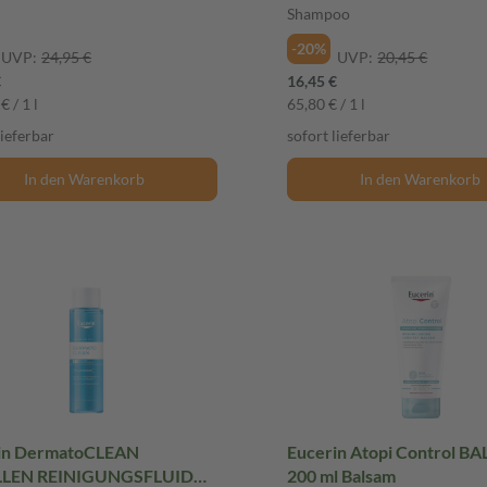
e
Shampoo
-20%
UVP:
24,95 €
UVP:
20,45 €
€
16,45 €
€ / 1 l
65,80 € / 1 l
lieferbar
sofort lieferbar
In den Warenkorb
In den Warenkorb
in DermatoCLEAN
Eucerin Atopi Control B
LLEN REINIGUNGSFLUID
200 ml Balsam