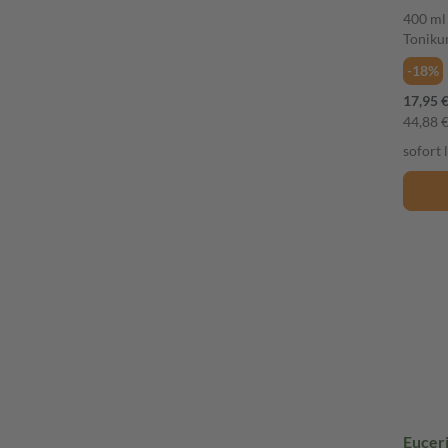
3in1 
400 ml
Tonik
-18%
17,95 
44,88 € 
sofort 
Eucer