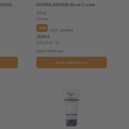
WASSER
HYDRA REPAIR 40 ml Creme
40 ml
Creme
-14%
UVP:
21,95 €
18,89 €
472,25 € / 1 l
sofort lieferbar
In den Warenkorb