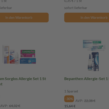
 1 St
0,35 € / 1 St
lieferbar
sofort lieferbar
In den Warenkorb
In den Warenkorb
m Sorglos Allergie Set 1 St
Bepanthen Allergie-Set 1
et
1 Sparset
t
-30%
AVP:
22,38 €
AVP:
64,32 €
15,64 €