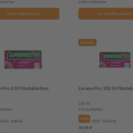
lieferbar
sofort lieferbar
In den Warenkorb
In den Warenkorb
Bestseller
Lorano Pro 6 St Filmtabletten
Lorano Pro 100 St Fil
100 St
bletten
Filmtabletten
-41%
AVP:
5,65 €
AVP:
59,67 €
34,95 €