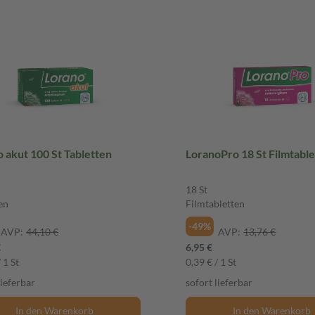
Lorano akut 100 St Tabletten
LoranoPro 18 St Filmtabl
18 St
en
Filmtabletten
-49%
AVP:
44,10 €
AVP:
13,76 €
€
6,95 €
 1 St
0,39 € / 1 St
lieferbar
sofort lieferbar
In den Warenkorb
In den Warenkorb