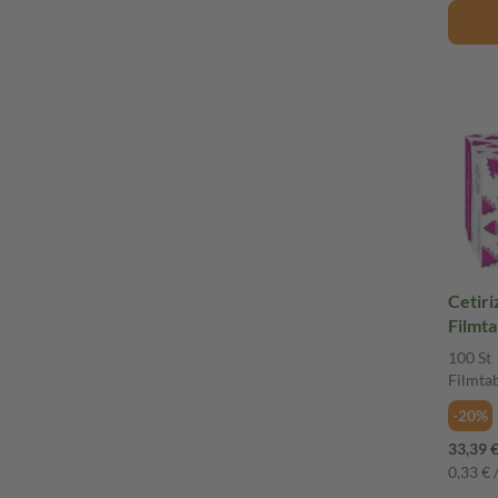
Cetirizi
Filmta
100 St
Filmta
-20%
33,39 
0,33 € /