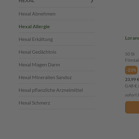
HEXAL
Hexal Abnehmen
Hexal Allergie
Hexal Erkältung
Hexal Gedächtnis
50 St
Filmta
Hexal Magen Darm
-23%
Hexal Mineralien Sandoz
23,99 
0,48 € /
Hexal pflanzliche Arzneimittel
sofort 
Hexal Schmerz