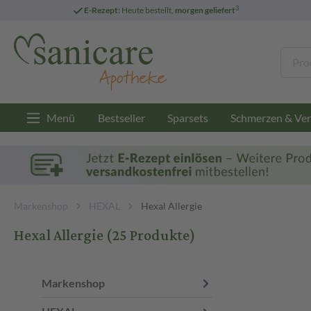
3
E-Rezept:
Heute bestellt,
morgen geliefert
Menü
Bestseller
Sparsets
Schmerzen & Ver
Markenshop
HEXAL
Hexal Allergie
Hexal Allergie
(25 Produkte)
Markenshop