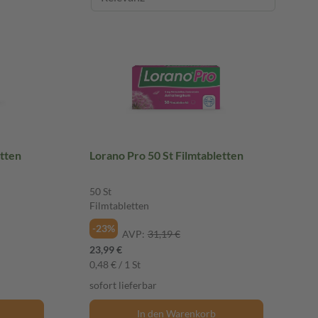
etten
Lorano Pro 50 St Filmtabletten
50 St
Filmtabletten
-23%
AVP:
31,19 €
23,99 €
0,48 € / 1 St
sofort lieferbar
In den Warenkorb