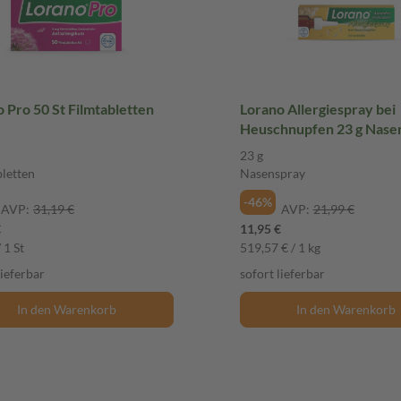
Lorano Pro 50 St Filmtabletten
Lorano Allergiespray bei
Heuschnupfen 23 g Nase
23 g
bletten
Nasenspray
-46%
AVP:
31,19 €
AVP:
21,99 €
€
11,95 €
 1 St
519,57 € / 1 kg
lieferbar
sofort lieferbar
In den Warenkorb
In den Warenkorb