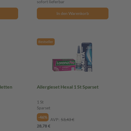
sofort lieferbar
In den Warenkorb
Bestseller
mtabletten
Allergieset Hexal 1 St Sparset
1 St
Sparset
-46%
AVP:
53,43 €
28,78 €