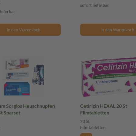
€
sofort lieferbar
lieferbar
In den Warenkorb
In den Warenkorb
um Sorglos Heuschnupfen
Cetirizin HEXAL 20 St
St Sparset
Filmtabletten
20 St
Filmtabletten
t