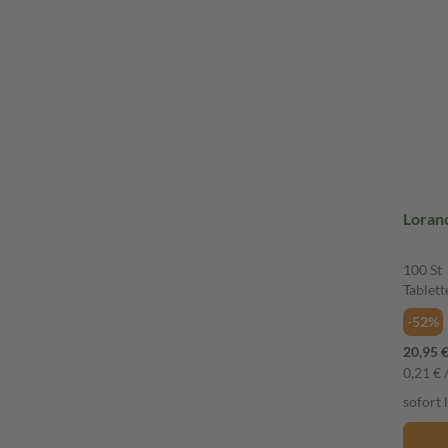
100 St
Tablett
-52%
20,95 
0,21 € /
sofort 