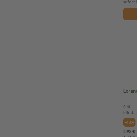
sofort 
6 St
Filmta
-48%
2,93 €