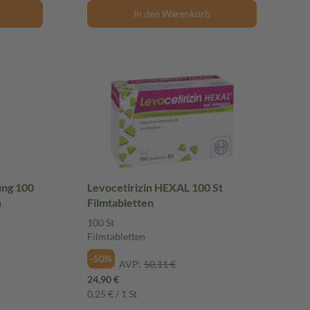
In den Warenkorb
ung 100
Levocetirizin HEXAL 100 St
n
Filmtabletten
100 St
Filmtabletten
-50%
AVP:
50,11 €
24,90 €
0,25 € / 1 St