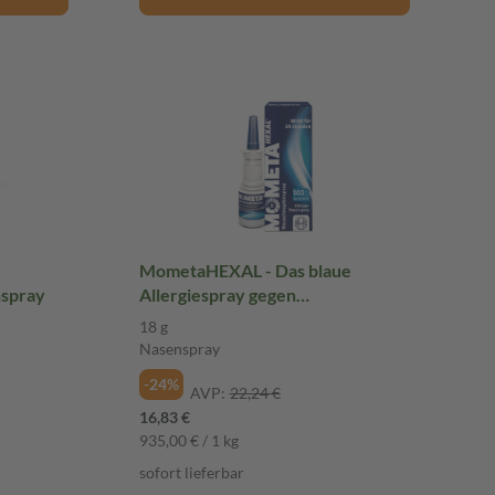
MometaHEXAL - Das blaue
nspray
Allergiespray gegen
Heuschnupfen 18 g Nasenspray
18 g
Nasenspray
-24%
AVP:
22,24 €
16,83 €
935,00 € / 1 kg
sofort lieferbar