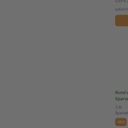
0,49 € /
sofort 
Rund u
Spars
1 St
Sparse
-48%