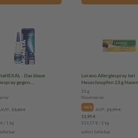
aHEXAL - Das blaue
Lorano Allergiespray bei
iespray gegen
Heuschnupfen 23 g Nase
hnupfen 10 g Nasenspray
23 g
pray
Nasenspray
-46%
AVP:
13,60 €
AVP:
21,99 €
11,95 €
€ / 1 kg
519,57 € / 1 kg
lieferbar
sofort lieferbar