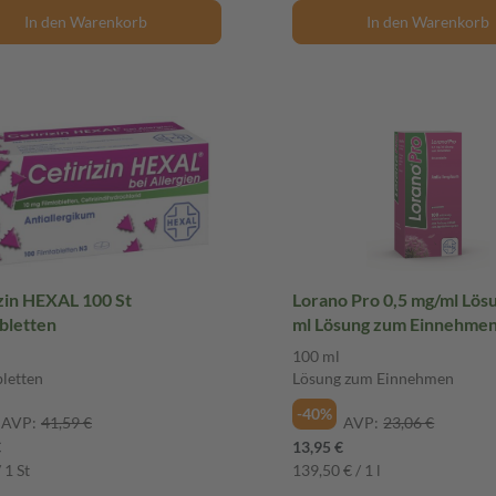
In den Warenkorb
In den Warenkorb
n HEXAL 100 St
Lorano Pro 0,5 mg/ml Lös
bletten
ml Lösung zum Einnehme
100 ml
bletten
Lösung zum Einnehmen
-40%
AVP:
41,59 €
AVP:
23,06 €
€
13,95 €
 1 St
139,50 € / 1 l