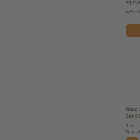
33,35 
sofort 
Rund 
Set 1 
1 St
Sparse