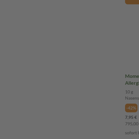
Momet
Allerg
Heusc
10 g
Nasens
-42%
7,95 €
795,00 
sofort 