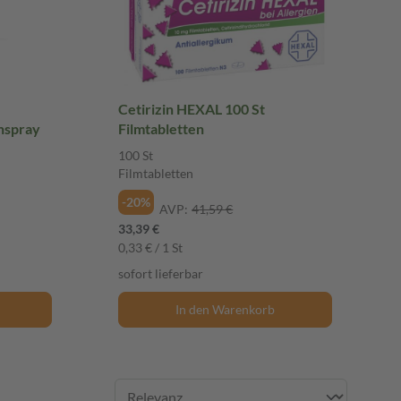
Cetirizin HEXAL 100 St
nspray
Filmtabletten
100 St
Filmtabletten
-20%
AVP:
41,59 €
33,39 €
0,33 € / 1 St
sofort lieferbar
In den Warenkorb