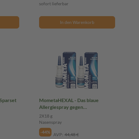
sofort lieferbar
In den Warenkorb
 Sparset
MometaHEXAL - Das blaue
Allergiespray gegen
Heuschnupfen Doppelpack 2X18
2X18 g
g Nasenspray
Nasenspray
-44%
AVP:
44,48 €