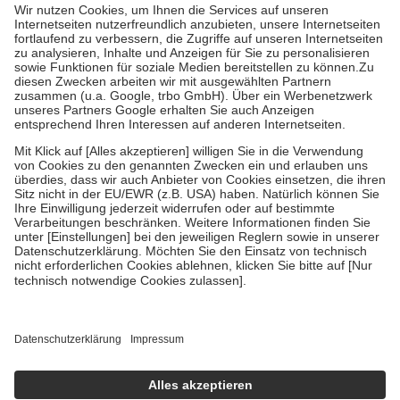
Grundsätzlich leisten Mitglieder Zuzahlungen in Höhe von zehn
Prozent des Abgabepreises,
mindestens
jedoch
fünf Euro
und
höchstens zehn Euro.
Es sind jedoch nie mehr als die tatsächlichen
Kosten der Leistung zu entrichten.
Diese Regeln gelten grundsätzlich auch für Online-Apotheken.
Bei Heilmitteln und häuslicher Krankenpflege beträgt die
Zuzahlung zehn Prozent der Kosten sowie zehn Euro je
Verordnung.
Um das Engagement der Versicherten für ihre eigene Gesundheit zu
stärken und die besondere Stellung der Familie zu unterstützen,
fallen
keine Zuzahlungen
an bei:
• Kindern und Jugendlichen bis zum vollendeten 18. Lebensjahr
mit Ausnahme der Fahrkosten
• Untersuchungen zur Vorsorge und Früherkennung, die von der
GKV getragen werden
• empfohlenen Schutzimpfungen
• Harn- und Blutteststreifen
Wir nutzen Trusted Shops als unabhängigen Dienstleister für die
Einholung von Bewertungen. Trusted Shops hat Maßnahmen
getroffen, um sicherzustellen, dass es sich um echte Bewertungen
handelt. Mehr Informationen findest du hier: