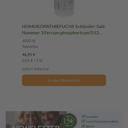
HOMOEOPATHIEFUCHS Schüssler-Salz
Nummer 3 Ferrum phosphoricum D12
Biochemie 4000 St Tabletten
4000 St
Tabletten
46,95 €
0,01 € / 1 St
sofort lieferbar
In den Warenkorb