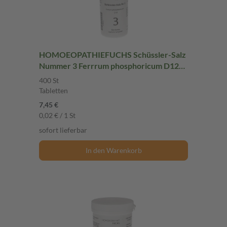
HOMOEOPATHIEFUCHS Schüssler-Salz
Nummer 3 Ferrrum phosphoricum D12
Biochemie 400 St Tabletten
400 St
Tabletten
7,45 €
0,02 € / 1 St
sofort lieferbar
In den Warenkorb