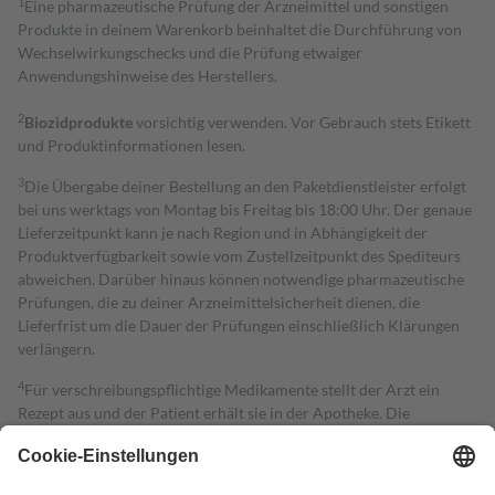
1
Eine pharmazeutische Prüfung der Arzneimittel und sonstigen
Produkte in deinem Warenkorb beinhaltet die Durchführung von
Wechselwirkungschecks und die Prüfung etwaiger
Anwendungshinweise des Herstellers.
2
Biozidprodukte
vorsichtig verwenden. Vor Gebrauch stets Etikett
und Produktinformationen lesen.
3
Die Übergabe deiner Bestellung an den Paketdienstleister erfolgt
bei uns werktags von Montag bis Freitag bis 18:00 Uhr. Der genaue
Lieferzeitpunkt kann je nach Region und in Abhängigkeit der
Produktverfügbarkeit sowie vom Zustellzeitpunkt des Spediteurs
abweichen. Darüber hinaus können notwendige pharmazeutische
Prüfungen, die zu deiner Arzneimittelsicherheit dienen, die
Lieferfrist um die Dauer der Prüfungen einschließlich Klärungen
verlängern.
4
Für verschreibungspflichtige Medikamente stellt der Arzt ein
Rezept aus und der Patient erhält sie in der Apotheke. Die
gesetzliche Krankenversicherung übernimmt in der Regel die
Kosten dafür, der Versicherte trägt einen Teil davon als Zuzahlung
mit.