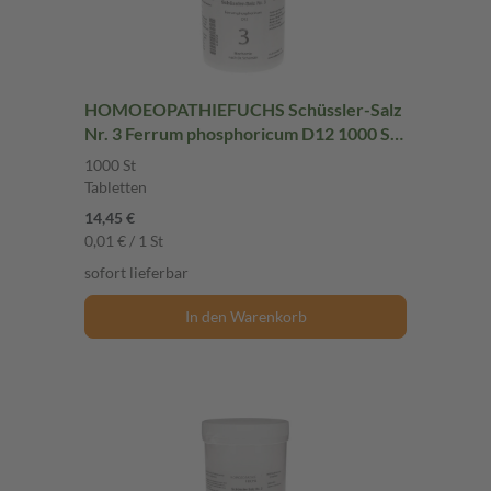
HOMOEOPATHIEFUCHS Schüssler-Salz
Nr. 3 Ferrum phosphoricum D12 1000 St
Tabletten
1000 St
Tabletten
14,45 €
0,01 € / 1 St
sofort lieferbar
In den Warenkorb