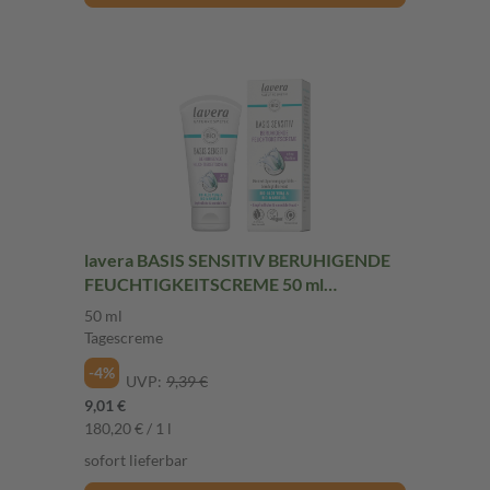
lavera BASIS SENSITIV BERUHIGENDE
FEUCHTIGKEITSCREME 50 ml
Tagescreme
50 ml
Tagescreme
-4%
UVP:
9,39 €
9,01 €
180,20 € / 1 l
sofort lieferbar