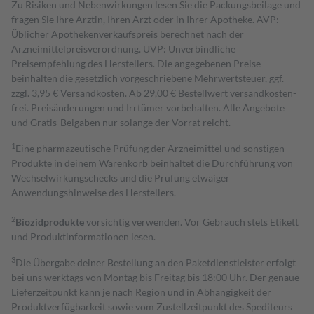
Zu Risiken und Nebenwirkungen lesen Sie die Packungsbeilage und
fragen Sie Ihre Ärztin, Ihren Arzt oder in Ihrer Apotheke. AVP:
Üblicher Apothekenverkaufspreis berechnet nach der
Arzneimittelpreisverordnung. UVP: Unverbindliche
Preisempfehlung des Herstellers. Die angegebenen Preise
beinhalten die gesetzlich vorgeschriebene Mehrwertsteuer, ggf.
zzgl. 3,95 € Versandkosten. Ab 29,00 € Bestell­wert versand­kosten­
frei. Preisänderungen und Irrtümer vorbehalten. Alle Angebote
und Gratis-Beigaben nur solange der Vorrat reicht.
1
Eine pharmazeutische Prüfung der Arzneimittel und sonstigen
Produkte in deinem Warenkorb beinhaltet die Durchführung von
Wechselwirkungschecks und die Prüfung etwaiger
Anwendungshinweise des Herstellers.
2
Biozidprodukte
vorsichtig verwenden. Vor Gebrauch stets Etikett
und Produktinformationen lesen.
3
Die Übergabe deiner Bestellung an den Paketdienstleister erfolgt
bei uns werktags von Montag bis Freitag bis 18:00 Uhr. Der genaue
Lieferzeitpunkt kann je nach Region und in Abhängigkeit der
Produktverfügbarkeit sowie vom Zustellzeitpunkt des Spediteurs