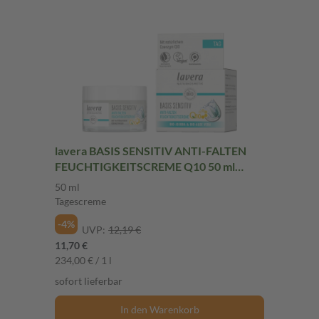
lavera BASIS SENSITIV ANTI-FALTEN
FEUCHTIGKEITSCREME Q10 50 ml
Tagescreme
50 ml
Tagescreme
-4%
UVP:
12,19 €
11,70 €
234,00 € / 1 l
sofort lieferbar
In den Warenkorb