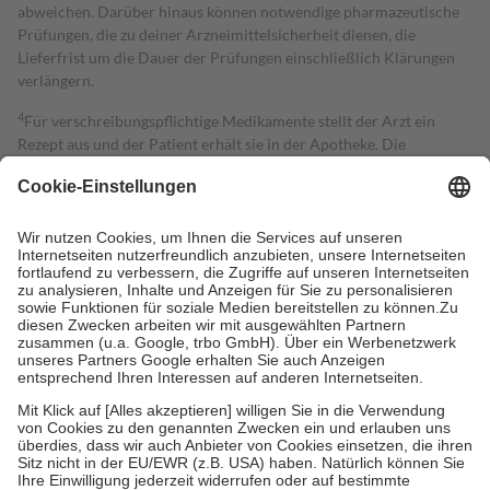
abweichen. Darüber hinaus können notwendige pharmazeutische
Prüfungen, die zu deiner Arzneimittelsicherheit dienen, die
Lieferfrist um die Dauer der Prüfungen einschließlich Klärungen
verlängern.
4
Für verschreibungspflichtige Medikamente stellt der Arzt ein
Rezept aus und der Patient erhält sie in der Apotheke. Die
gesetzliche Krankenversicherung übernimmt in der Regel die
Kosten dafür, der Versicherte trägt einen Teil davon als Zuzahlung
mit.
Grundsätzlich leisten Mitglieder Zuzahlungen in Höhe von zehn
Prozent des Abgabepreises,
mindestens
jedoch
fünf Euro
und
höchstens zehn Euro.
Es sind jedoch nie mehr als die tatsächlichen
Kosten der Leistung zu entrichten.
Diese Regeln gelten grundsätzlich auch für Online-Apotheken.
Bei Heilmitteln und häuslicher Krankenpflege beträgt die
Zuzahlung zehn Prozent der Kosten sowie zehn Euro je
Verordnung.
Um das Engagement der Versicherten für ihre eigene Gesundheit zu
stärken und die besondere Stellung der Familie zu unterstützen,
fallen
keine Zuzahlungen
an bei:
• Kindern und Jugendlichen bis zum vollendeten 18. Lebensjahr