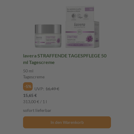
lavera STRAFFENDE TAGESPFLEGE 50
ml Tagescreme
50 ml
Tagescreme
-5%
UVP:
16,49 €
15,65 €
313,00 € / 1 l
sofort lieferbar
In den Warenkorb