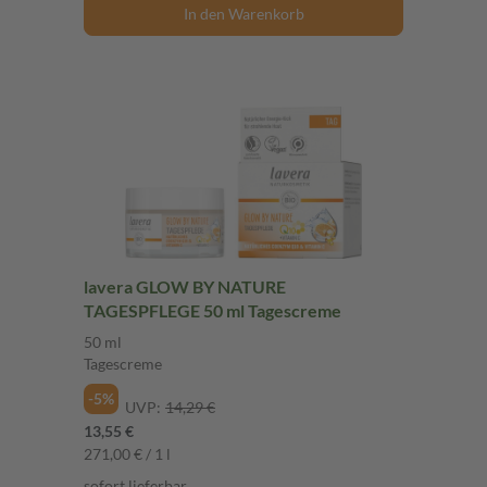
In den Warenkorb
lavera GLOW BY NATURE
TAGESPFLEGE 50 ml Tagescreme
50 ml
Tagescreme
-5%
UVP:
14,29 €
13,55 €
271,00 € / 1 l
sofort lieferbar