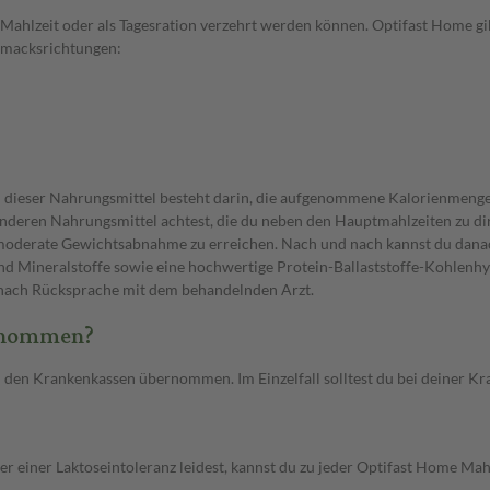
Mahlzeit oder als Tagesration verzehrt werden können. Optifast Home gib
chmacksrichtungen:
nn dieser Nahrungsmittel besteht darin, die aufgenommene Kalorienmenge
r anderen Nahrungsmittel achtest, die du neben den Hauptmahlzeiten zu di
e moderate Gewichtsabnahme zu erreichen. Nach und nach kannst du dan
d Mineralstoffe sowie eine hochwertige Protein-Ballaststoffe-Kohlenhy
r nach Rücksprache mit dem behandelnden Arzt.
ernommen?
n den Krankenkassen übernommen. Im Einzelfall solltest du bei deiner K
r einer Laktoseintoleranz leidest, kannst du zu jeder Optifast Home Mah