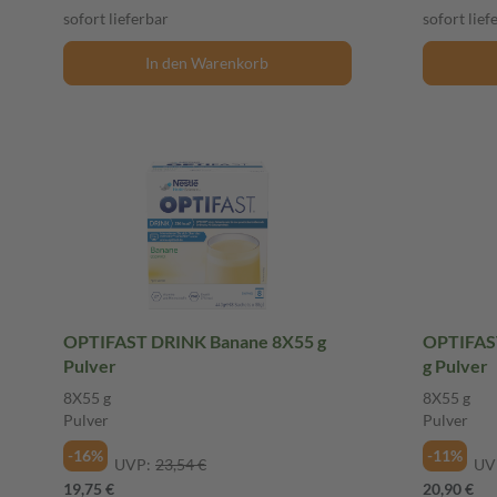
sofort lieferbar
sofort lief
In den Warenkorb
OPTIFAST DRINK Banane 8X55 g
OPTIFAS
Pulver
g Pulver
8X55 g
8X55 g
Pulver
Pulver
-16%
-11%
UVP:
23,54 €
UV
19,75 €
20,90 €