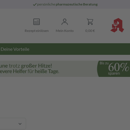
persönliche
pharmazeutische Beratung
Rezept einlösen
Mein Konto
0,00 €
Deine Vorteile