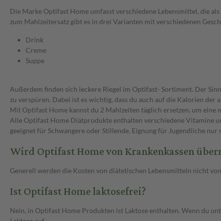
Die Marke Optifast Home umfasst verschiedene Lebensmittel, die als 
zum Mahlzeitersatz gibt es in drei Varianten mit verschiedenen Ges
Drink
Creme
Suppe
Außerdem finden sich leckere Riegel im Optifast- Sortiment. Der Si
zu verspüren. Dabei ist es wichtig, dass du auch auf die Kalorien de
Mit Optifast Home kannst du 2 Mahlzeiten täglich ersetzen, um ein
Alle Optifast Home Diätprodukte enthalten verschiedene Vitamine un
geeignet für Schwangere oder Stillende. Eignung für Jugendliche nu
Wird Optifast Home von Krankenkassen üb
Generell werden die Kosten von diätetischen Lebensmitteln nicht vo
Ist Optifast Home laktosefrei?
Nein, in Optifast Home Produkten ist Laktose enthalten. Wenn du unte
Laktose auf.