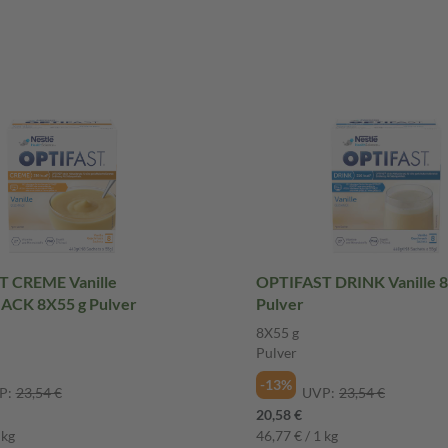
 CREME Vanille
OPTIFAST DRINK Vanille 8
CK 8X55 g Pulver
Pulver
8X55 g
Pulver
-13%
P:
23,54 €
UVP:
23,54 €
20,58 €
 kg
46,77 € / 1 kg