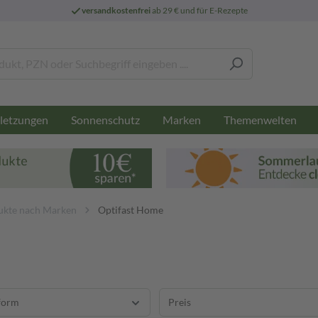
versandkostenfrei
ab 29 € und für E-Rezepte
letzungen
Sonnenschutz
Marken
Themenwelten
kte nach Marken
Optifast Home
form
Preis