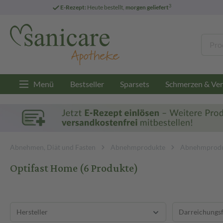
3
E-Rezept:
Heute bestellt,
morgen geliefert
Menü
Bestseller
Sparsets
Schmerzen & Ver
Abnehmen, Diät und Fasten
Abnehmprodukte
Abnehmprodu
Optifast Home
(6 Produkte)
Hersteller
Darreichungs