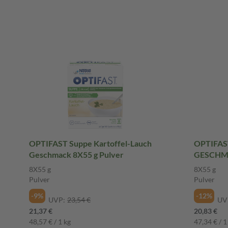
OPTIFAST Suppe Kartoffel-Lauch
OPTIFAST
Geschmack 8X55 g Pulver
GESCHMA
8X55 g
8X55 g
Pulver
Pulver
-9%
-12%
UVP:
23,54 €
UV
21,37 €
20,83 €
48,57 € / 1 kg
47,34 € / 1