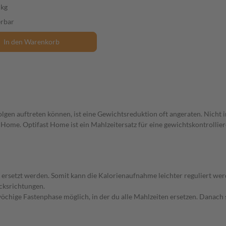
 kg
erbar
In den Warenkorb
gen auftreten können, ist eine Gewichtsreduktion oft angeraten. Nicht 
t Home. Optifast Home ist ein Mahlzeitersatz für eine gewichtskontrollie
ersetzt werden. Somit kann die Kalorienaufnahme leichter reguliert wer
cksrichtungen.
öchige Fastenphase möglich, in der du alle Mahlzeiten ersetzen. Danach