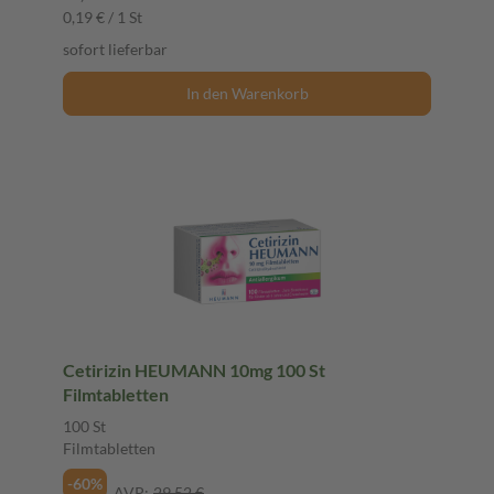
0,19 € / 1 St
sofort lieferbar
In den Warenkorb
Cetirizin HEUMANN 10mg 100 St
Filmtabletten
100 St
Filmtabletten
-60%
AVP:
29,52 €