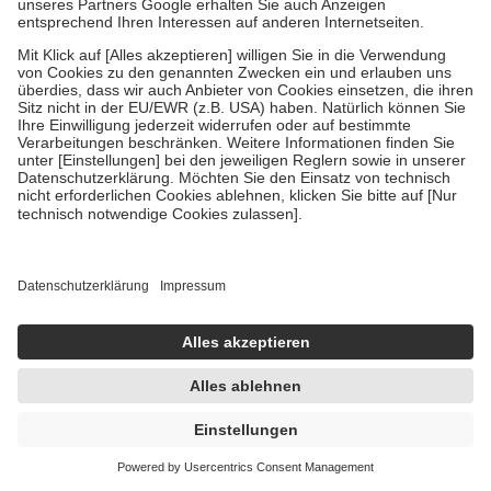
7,92 €
440,00 € / 1 kg
sofort lieferbar
In den Warenkorb
ratioAllerg Heuschnupfenspray 10 ml
Nasenspray
10 ml
Nasenspray