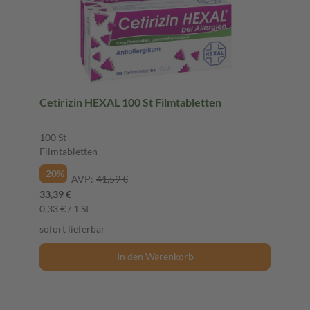
Cetirizin HEXAL 100 St Filmtabletten
100 St
Filmtabletten
-20%
AVP:
41,59 €
33,39 €
0,33 € / 1 St
sofort lieferbar
In den Warenkorb