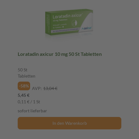
Loratadin axicur 10 mg 50 St Tabletten
50 St
Tabletten
-58%
AVP:
13,04 €
5,45 €
0,11 € / 1 St
sofort lieferbar
In den Warenkorb