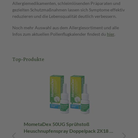
Allergiemedikamenten, schleimlösenden Präparaten und
gezielten Schutzmaßnahmen lassen sich Symptome effektiv
reduzieren und die Lebensqualität deutlich verbessern.
Noch mehr Auswahl aus dem Allergiesortiment und alle
Infos zum aktuellen Pollenflugkalender findest du
hier
.
Top-Produkte
MometaDex 50UG Sprühstoß
Lev
Heuschnupfenspray Doppelpack 2X18 g
Fil
Nasenspray