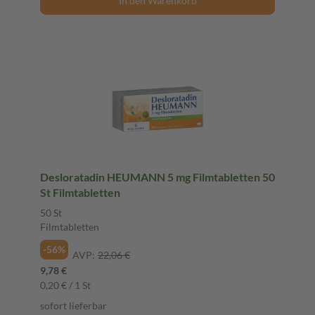
In den Warenkorb
Desloratadin HEUMANN 5 mg Filmtabletten 50
St Filmtabletten
50 St
Filmtabletten
-56%
AVP:
22,06 €
9,78 €
0,20 € / 1 St
sofort lieferbar