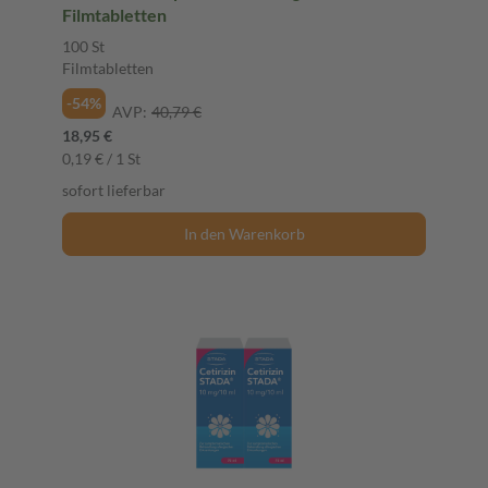
Filmtabletten
100 St
Filmtabletten
-54%
AVP:
40,79 €
18,95 €
0,19 € / 1 St
sofort lieferbar
In den Warenkorb