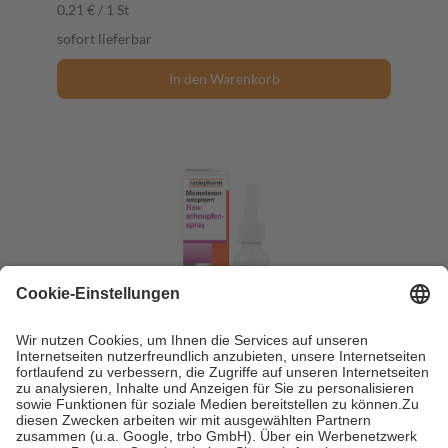
0,21 € / 1 St
sofort lieferbar
In den Warenkorb
Mometason-ratiopharm Heuschnupfenspray
18 g Nasenspray
18 g
Nasenspray
-61%
AVP:
20,37 €