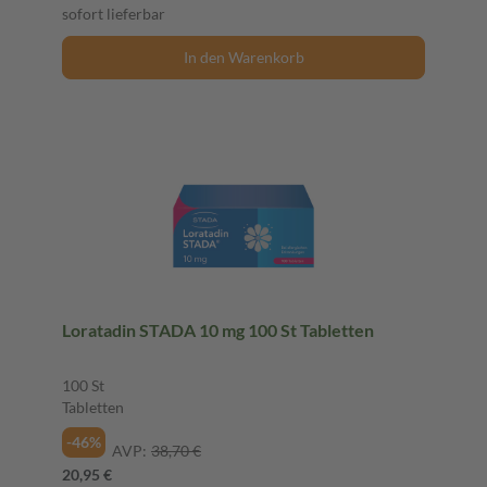
sofort lieferbar
In den Warenkorb
Loratadin STADA 10 mg 100 St Tabletten
100 St
Tabletten
-46%
AVP:
38,70 €
20,95 €