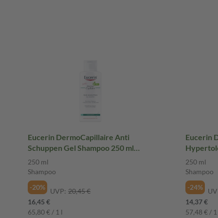
Eucerin DermoCapillaire Anti
Eucerin 
Schuppen Gel Shampoo 250 ml
Hypertol
Shampoo
Shampoo
250 ml
250 ml
Shampoo
Shampoo
-20%
-24%
UVP:
20,45 €
UV
16,45 €
14,37 €
65,80 € / 1 l
57,48 € / 1 