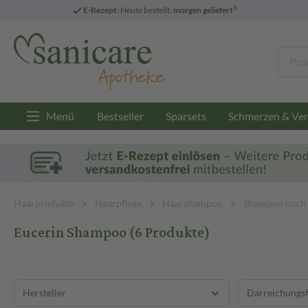
3
E-Rezept:
Heute bestellt,
morgen geliefert
Menü
Bestseller
Sparsets
Schmerzen & Ver
Haarprodukte
Haarpflege
Haarshampoo
Shampoo nach
Eucerin Shampoo
(6 Produkte)
Hersteller
Darreichungs