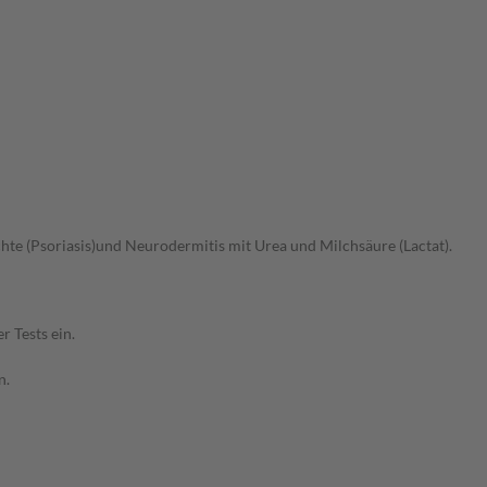
te (Psoriasis)und Neurodermitis mit Urea und Milchsäure (Lactat).
 Tests ein.
n.