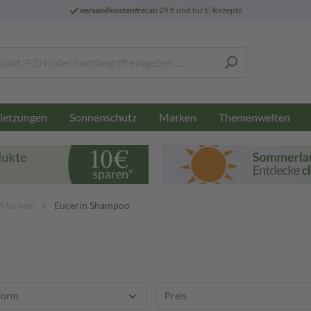
versandkostenfrei
ab 29 € und für E-Rezepte
letzungen
Sonnenschutz
Marken
Themenwelten
 Marken
Eucerin Shampoo
form
Preis