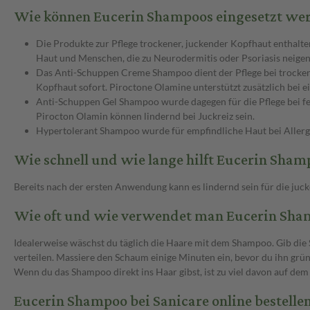
Wie können Eucerin Shampoos eingesetzt we
Die Produkte zur Pflege trockener, juckender Kopfhaut enthalten
Haut und Menschen, die zu Neurodermitis oder Psoriasis neigen
Das Anti-Schuppen Creme Shampoo dient der Pflege bei trockenen
Kopfhaut sofort. Piroctone Olamine unterstützt zusätzlich bei 
Anti-Schuppen Gel Shampoo wurde dagegen für die Pflege bei fet
Pirocton Olamin können lindernd bei Juckreiz sein.
Hypertolerant Shampoo wurde für empfindliche Haut bei Allerg
Wie schnell und wie lange hilft Eucerin Sham
Bereits nach der ersten Anwendung kann es lindernd sein für die juc
Wie oft und wie verwendet man Eucerin Sha
Idealerweise wäschst du täglich die Haare mit dem Shampoo. Gib die 
verteilen. Massiere den Schaum einige Minuten ein, bevor du ihn grün
Wenn du das Shampoo direkt ins Haar gibst, ist zu viel davon auf de
Eucerin Shampoo bei Sanicare online bestelle