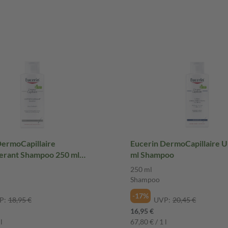
DermoCapillaire
Eucerin DermoCapillaire 
erant Shampoo 250 ml
ml Shampoo
250 ml
Shampoo
-17%
P:
18,95 €
UVP:
20,45 €
16,95 €
l
67,80 € / 1 l