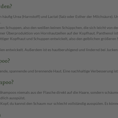
rden?
 häufig Urea (Harnstoff) und Lactat (Salz oder Esther der Milchsäure). 
.
 Schuppen, also den weißen keinen Schüppchen, die sich leicht von der 
einer Überproduktion von Hornhautzellen auf der Kopfhaut. Panthenol ist
tiger Kopfhaut und Schuppen entwickelt, also den gelblichen größeren S
ien entwickelt. Außerdem ist es hautberuhigend und lindernd bei Jucke
poo?
kende, spannende und brennende Haut. Eine nachhaltige Verbesserung ist
mpoo?
Shampoos niemals aus der Flasche direkt auf die Haare, sondern schäume
dlich ausspülst.
m Kopf, du kannst den Schaum nur schlecht vollständig ausspülen. Es kön
n