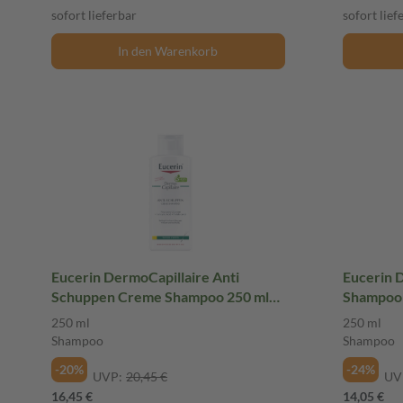
sofort lieferbar
sofort lief
In den Warenkorb
Eucerin DermoCapillaire Anti
Eucerin 
Schuppen Creme Shampoo 250 ml
Shampoo 
Shampoo
250 ml
250 ml
Shampoo
Shampoo
-20%
-24%
UVP:
20,45 €
UV
16,45 €
14,05 €