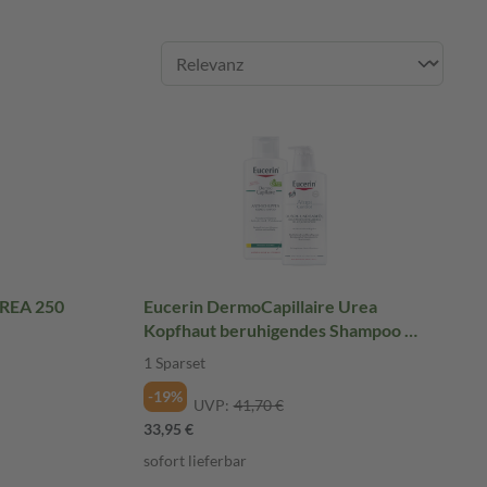
UREA 250
Eucerin DermoCapillaire Urea
Kopfhaut beruhigendes Shampoo &
Eucerin AtopiControl Dusch- und
1 Sparset
Badeöl 1 Sparset
-19%
UVP:
41,70 €
33,95 €
sofort lieferbar