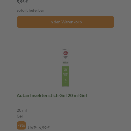
5,95 €
sofort lieferbar
In den Warenkorb
Autan Insektenstich Gel 20 ml Gel
20 ml
Gel
-9%
UVP:
6,99 €