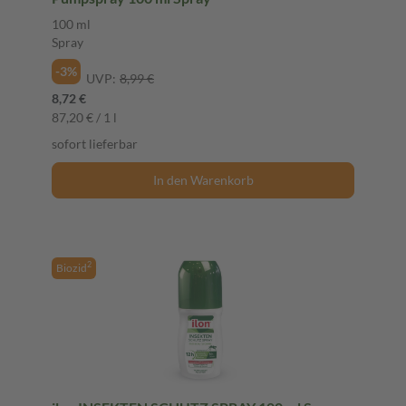
100 ml
Spray
-3%
UVP:
8,99 €
8,72 €
87,20 € / 1 l
sofort lieferbar
In den Warenkorb
2
Biozid