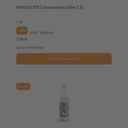
MOSQUITO Zeckenpinzette 1 St
1 St
-39%
UVP:
12,99 €
7,95 €
sofort lieferbar
In den Warenkorb
2
Biozid