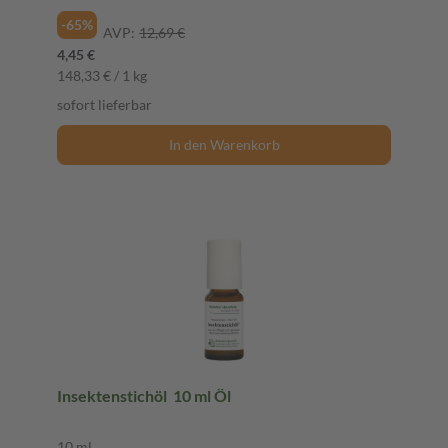
-65%
AVP:
12,69 €
4,45 €
148,33 € / 1 kg
sofort lieferbar
In den Warenkorb
Insektenstichöl 10 ml Öl
10 ml