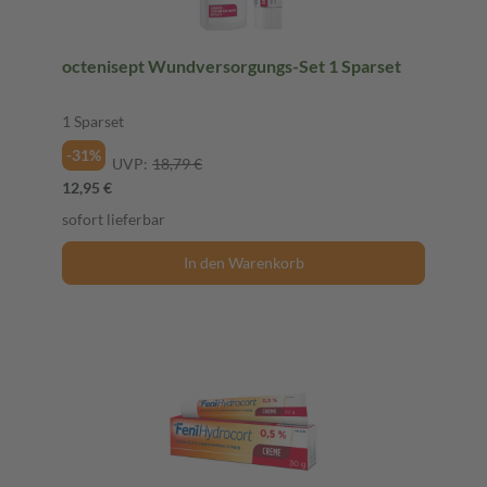
octenisept Wundversorgungs-Set 1 Sparset
1 Sparset
-31%
UVP:
18,79 €
12,95 €
sofort lieferbar
In den Warenkorb