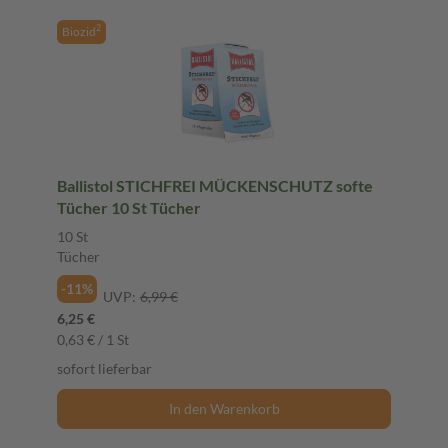
2
Biozid
Ballistol STICHFREI MÜCKENSCHUTZ softe
Tücher 10 St Tücher
10 St
Tücher
-11%
UVP:
6,99 €
6,25 €
0,63 € / 1 St
sofort lieferbar
In den Warenkorb