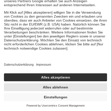
Soventol HydroCortisonACETAT 0,5% bei
Hautentzündungen 15 g Creme
15 g
Creme
-30%
AVP:
11,28 €
7,92 €
528,00 € / 1 kg
sofort lieferbar
In den Warenkorb
2
Biozid