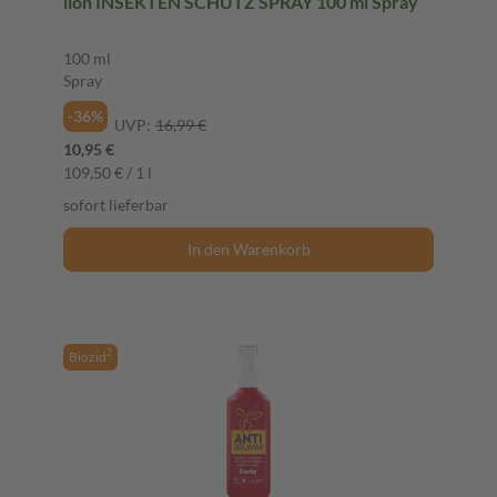
ilon INSEKTEN SCHUTZ SPRAY 100 ml Spray
100 ml
Spray
-36%
UVP:
16,99 €
10,95 €
109,50 € / 1 l
sofort lieferbar
In den Warenkorb
2
Biozid