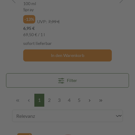
100 ml
1 St
Spray
-2
-13%
UVP:
7,99 €
7,4
6,95 €
Ver
69,50 € / 1 l
sofort lieferbar
In den Warenkorb
Filter
1
2
3
4
5