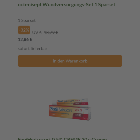
octenisept Wundversorgungs-Set 1 Sparset
1 Sparset
-32%
UVP:
18,79 €
12,86 €
sofort lieferbar
In den Warenkorb
FeniHydrocort 0,5% CREME 30 g Creme