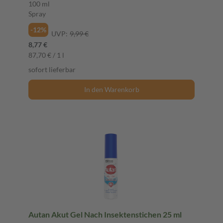
100 ml
Spray
-12%
UVP:
9,99 €
8,77 €
87,70 € / 1 l
sofort lieferbar
In den Warenkorb
Autan Akut Gel Nach Insektenstichen 25 ml