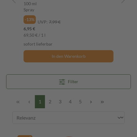
100 ml
1 St
Spray
-2
-13%
UVP:
7,99 €
7,4
6,95 €
Ver
69,50 € / 1 l
sofort lieferbar
In den Warenkorb
Filter
1
2
3
4
5