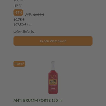
100 ml
Spray
-37%
UVP:
16,99 €
10,75 €
107,50 € / 1 l
sofort lieferbar
In den Warenkorb
2
Biozid
ANTI BRUMM FORTE 150 ml