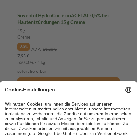
Soventol HydroCortisonACETAT 0,5% bei
Hautentzündungen 15 g Creme
15 g
Creme
-30%
AVP:
11,28 €
7,95 €
530,00 € / 1 kg
sofort lieferbar
In den Warenkorb
2
Biozid