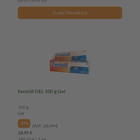
sofort lieferbar
In den Warenkorb
Fenistil GEL 100 g Gel
100 g
Gel
-27%
AVP:
25,99 €
18,95 €
189,50 € / 1 kg