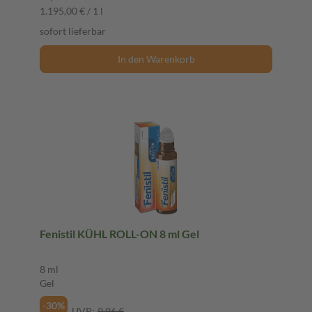
1.195,00 € / 1 l
sofort lieferbar
In den Warenkorb
Fenistil KÜHL ROLL-ON 8 ml Gel
8 ml
Gel
-30%
UVP:
9,96 €