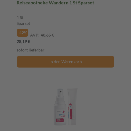
Reiseapotheke Wandern 1 St Sparset
1 St
Sparset
-42%
AVP:
48,65 €
28,19 €
sofort lieferbar
In den Warenkorb