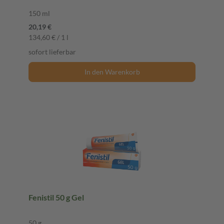
150 ml
20,19 €
134,60 € / 1 l
sofort lieferbar
In den Warenkorb
Fenistil 50 g Gel
50 g