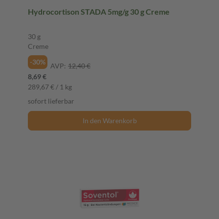
Hydrocortison STADA 5mg/g 30 g Creme
30 g
Creme
-30%
AVP:
12,40 €
8,69 €
289,67 € / 1 kg
sofort lieferbar
In den Warenkorb