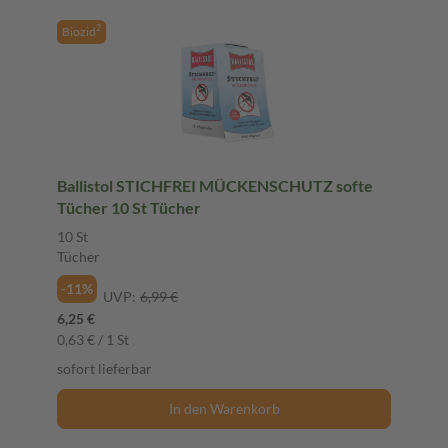
2
Biozid
Ballistol STICHFREI MÜCKENSCHUTZ softe
Tücher 10 St Tücher
10 St
Tücher
-11%
UVP:
6,99 €
6,25 €
0,63 € / 1 St
sofort lieferbar
In den Warenkorb