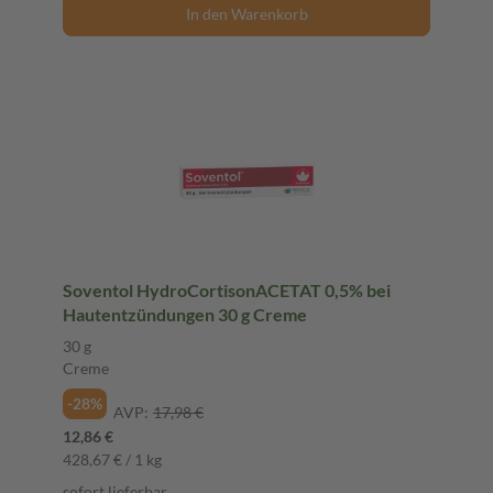
In den Warenkorb
Soventol HydroCortisonACETAT 0,5% bei
Hautentzündungen 30 g Creme
30 g
Creme
-28%
AVP:
17,98 €
12,86 €
428,67 € / 1 kg
sofort lieferbar