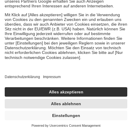
ANTI BRUMM ULTRA TROPICAL
Insektenschutz 75 ml Spray
75 ml
Spray
14,29 €
190,53 € / 1 l
sofort lieferbar
In den Warenkorb