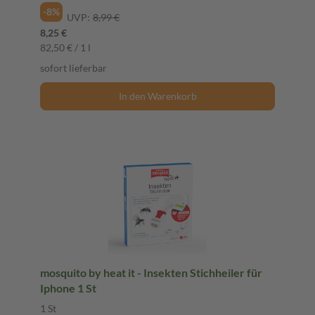
-8%
UVP:
8,99 €
8,25 €
82,50 € / 1 l
sofort lieferbar
In den Warenkorb
mosquito by heat it - Insekten Stichheiler für
Iphone 1 St
1 St