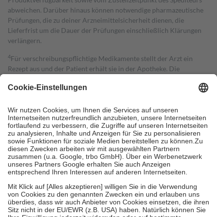
abweichen. Darüber hinaus können notwendige pharmazeutische
Prüfungen, die zu deiner Arzneimittelsicherheit dienen, die
Lieferfrist um die Dauer der Prüfungen einschließlich Klärungen
verlängern.
4
Für verschreibungspflichtige Medikamente stellt der Arzt ein
Rezept aus und der Patient erhält sie in der Apotheke. Die
gesetzliche Krankenversicherung übernimmt in der Regel die
Kosten dafür, der Versicherte trägt einen Teil davon als Zuzahlung
mit.
Grundsätzlich leisten Mitglieder Zuzahlungen in Höhe von zehn
Prozent des Abgabepreises,
mindestens
jedoch
fünf Euro
und
höchstens zehn Euro.
Es sind jedoch nie mehr als die tatsächlichen
Kosten der Leistung zu entrichten.
Diese Regeln gelten grundsätzlich auch für Online-Apotheken.
Bei Heilmitteln und häuslicher Krankenpflege beträgt die
Zuzahlung zehn Prozent der Kosten sowie zehn Euro je
Verordnung.
Um das Engagement der Versicherten für ihre eigene Gesundheit zu
stärken und die besondere Stellung der Familie zu unterstützen,
fallen
keine Zuzahlungen
an bei: