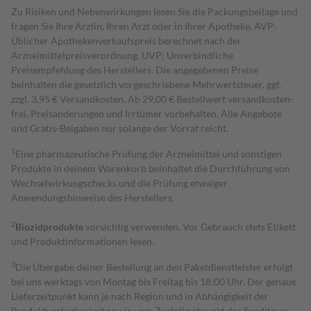
Zu Risiken und Nebenwirkungen lesen Sie die Packungsbeilage und
fragen Sie Ihre Ärztin, Ihren Arzt oder in Ihrer Apotheke. AVP:
Üblicher Apothekenverkaufspreis berechnet nach der
Arzneimittelpreisverordnung. UVP: Unverbindliche
Preisempfehlung des Herstellers. Die angegebenen Preise
beinhalten die gesetzlich vorgeschriebene Mehrwertsteuer, ggf.
zzgl. 3,95 € Versandkosten. Ab 29,00 € Bestell­wert versand­kosten­
frei. Preisänderungen und Irrtümer vorbehalten. Alle Angebote
und Gratis-Beigaben nur solange der Vorrat reicht.
1
Eine pharmazeutische Prüfung der Arzneimittel und sonstigen
Produkte in deinem Warenkorb beinhaltet die Durchführung von
Wechselwirkungschecks und die Prüfung etwaiger
Anwendungshinweise des Herstellers.
2
Biozidprodukte
vorsichtig verwenden. Vor Gebrauch stets Etikett
und Produktinformationen lesen.
3
Die Übergabe deiner Bestellung an den Paketdienstleister erfolgt
bei uns werktags von Montag bis Freitag bis 18:00 Uhr. Der genaue
Lieferzeitpunkt kann je nach Region und in Abhängigkeit der
Produktverfügbarkeit sowie vom Zustellzeitpunkt des Spediteurs