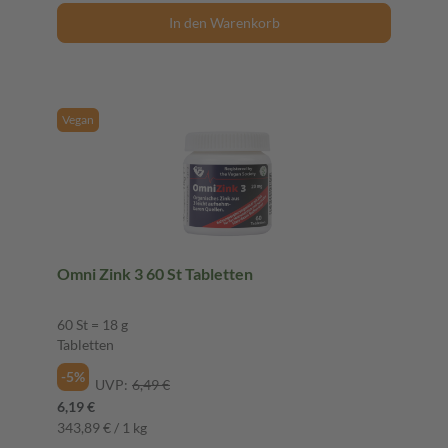
In den Warenkorb
Vegan
Omni Zink 3 60 St Tabletten
60 St = 18 g
Tabletten
-5%
UVP:
6,49 €
6,19 €
343,89 € / 1 kg