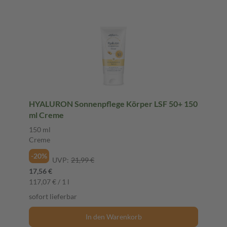
HYALURON Sonnenpflege Körper LSF 50+ 150
ml Creme
150 ml
Creme
-20%
UVP:
21,99 €
17,56 €
117,07 € / 1 l
sofort lieferbar
In den Warenkorb