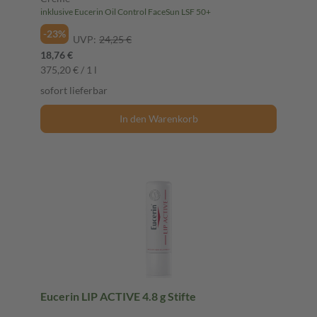
inklusive Eucerin Oil Control FaceSun LSF 50+
-23%
UVP:
24,25 €
18,76 €
375,20 € / 1 l
sofort lieferbar
In den Warenkorb
Eucerin LIP ACTIVE 4.8 g Stifte