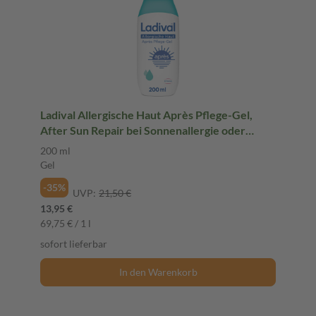
Ladival Allergische Haut Après Pflege-Gel,
After Sun Repair bei Sonnenallergie oder
Mallorca-Akne, kühlt und pflegt nach der
200 ml
Sonne, spendet intensiv Feuchtigkeit, für
Gel
Erwachsene & Kinder ab 6 Monaten geeignet,
-35%
200ml
UVP:
21,50 €
13,95 €
69,75 € / 1 l
sofort lieferbar
In den Warenkorb