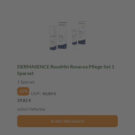
DERMASENCE RosaMin Rosacea Pflege Set 1
Sparset
1 Sparset
-27%
UVP:
40,80 €
29,82 €
sofort lieferbar
In den Warenkorb