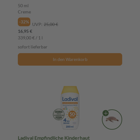
Komplex aus Vitamin C & E, mit 4-fach
50 ml
Zellschutz, schweißresistent, 50ml
Creme
-32%
UVP:
25,00 €
16,95 €
339,00 € / 1 l
sofort lieferbar
In den Warenkorb
Ladival Empfindliche Kinderhaut