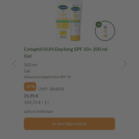
on
Cetaphil SUN Daylong SPF 50+ 200 ml
Cet
Gel
200
200 ml
200
Gel
Lot
inklusive Cetaphil Sun SPF 50
inkl
-27%
-2
UVP:
29,95 €
21,95 €
21,
109,75 € / 1 l
109,
sofort lieferbar
sof
In den Warenkorb