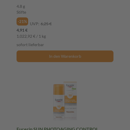
4.8 g
Stifte
-21%
UVP:
6,25 €
4,91 €
1.022,92 € / 1 kg
sofort lieferbar
In den Warenkorb
Eucerin SUN PHOTOAGING CONTROL