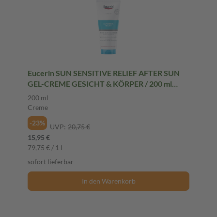
Eucerin SUN SENSITIVE RELIEF AFTER SUN
GEL-CREME GESICHT & KÖRPER / 200 ml
Creme
200 ml
Creme
-23%
UVP:
20,75 €
15,95 €
79,75 € / 1 l
sofort lieferbar
In den Warenkorb