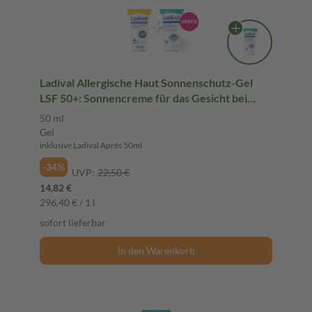
Ladival Allergische Haut Sonnenschutz-Gel
LSF 50+: Sonnencreme für das Gesicht bei
Sonnenallergie und Mallorca-Akne, mit 4-fach
50 ml
Zellschutz & Photolyase, 50ml
Gel
inklusive Ladival Aprés 50ml
-34%
UVP:
22,50 €
14,82 €
296,40 € / 1 l
sofort lieferbar
In den Warenkorb