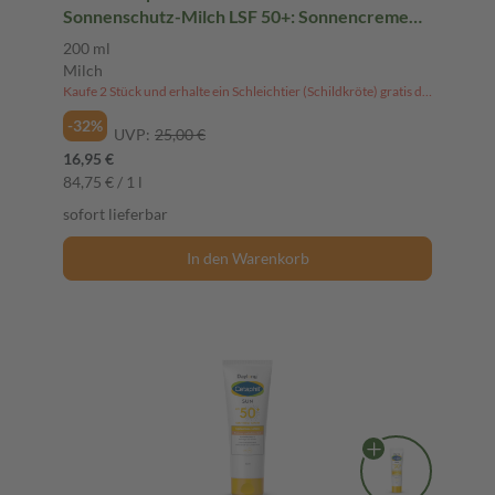
Sonnenschutz-Milch LSF 50+: Sonnencreme
für Kinder und Babys ab 6 Monaten, extra
200 ml
wasserfest, mit 4-fach Zellschutz, 200ml
Milch
Kaufe 2 Stück und erhalte ein Schleichtier (Schildkröte) gratis dazu!
-32%
UVP:
25,00 €
16,95 €
84,75 € / 1 l
sofort lieferbar
In den Warenkorb