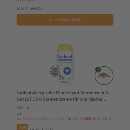
sofort lieferbar
In den Warenkorb
Ladival Allergische Kinderhaut Sonnenschutz-
Gel LSF 50+: Sonnencreme für allergische
Kinder- und Babyhaut mit Neigung zu
200 ml
Sonnenallergie ab 6 Monaten, pflegend,
Gel
wasserfest, 200ml
Kaufe 2 Stück und erhalte ein Schleichtier (Schildkröte) gratis dazu!
-32%
UVP:
26,50 €