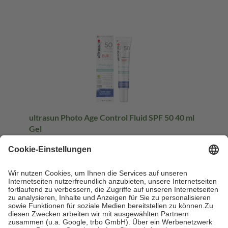
ultrasun Photo Age Control Fluid SPF 50 40 ml
Gel
40 ml
Gel
-23%
UVP:
22,50 €
17,37 €
434,25 € / 1 l
sofort lieferbar