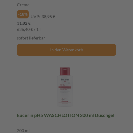
Creme
-18%
UVP:
38,95 €
31,82 €
636,40 € / 1 l
sofort lieferbar
In den Warenkorb
Eucerin pH5 WASCHLOTION 200 ml Duschgel
200 ml