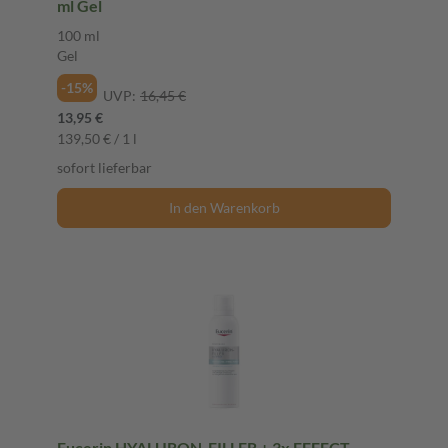
ml Gel
100 ml
Gel
-15%
UVP:
16,45 €
13,95 €
139,50 € / 1 l
sofort lieferbar
In den Warenkorb
Eucerin HYALURON-FILLER + 3x EFFECT