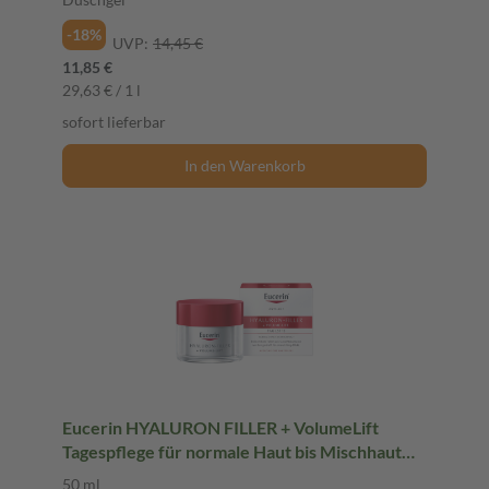
-18%
UVP:
14,45 €
11,85 €
29,63 € / 1 l
sofort lieferbar
In den Warenkorb
Eucerin HYALURON FILLER + VolumeLift
Tagespflege für normale Haut bis Mischhaut
Creme 50 ml Creme
50 ml