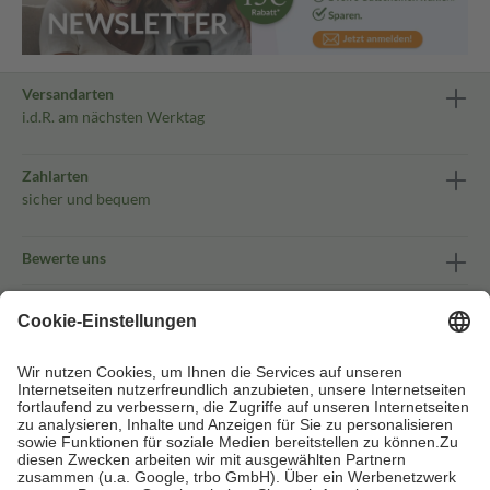
Versandarten
i.d.R. am nächsten Werktag
Zahlarten
sicher und bequem
Bewerte uns
Vertraue unserem mehrfach ausgezeichneten Service
Folge uns
Sanicare App