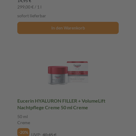
14,95 €
299,00 € / 1 l
sofort lieferbar
In den Warenkorb
Eucerin HYALURON FILLER + VolumeLift
Nachtpflege Creme 50 ml Creme
50 ml
Creme
-20%
UVP:
40,45 €