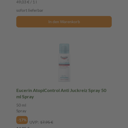
49,03 € / 1 l
sofort lieferbar
In den Warenkorb
Eucerin AtopiControl Anti Juckreiz Spray 50
ml Spray
50 ml
Spray
-17%
UVP:
17,95 €