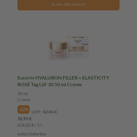
In den Warenkorb
Eucerin HYALURON FILLER + ELASTICITY
ROSÉ Tag LSF 30 50 ml Creme
50 ml
Creme
-22%
UVP:
42,45 €
32,91 €
658,20 € / 1 l
sofort lieferbar