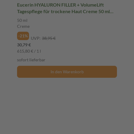
Eucerin HYALURON FILLER + VolumeLift
Tagespflege für trockene Haut Creme 50 ml
Creme
50 ml
Creme
-21%
UVP:
38,95 €
30,79 €
615,80 € / 1 l
sofort lieferbar
In den Warenkorb