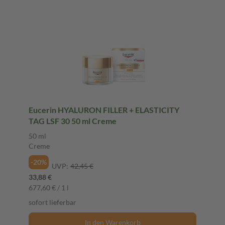
Eucerin HYALURON FILLER + ELASTICITY
TAG LSF 30 50 ml Creme
50 ml
Creme
-20%
UVP:
42,45 €
33,88 €
677,60 € / 1 l
sofort lieferbar
In den Warenkorb