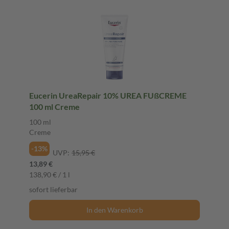
Eucerin UreaRepair 10% UREA FUßCREME
100 ml Creme
100 ml
Creme
-13%
UVP:
15,95 €
13,89 €
138,90 € / 1 l
sofort lieferbar
In den Warenkorb