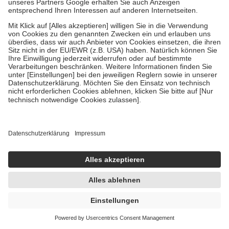
Unternehmen
Meine Apotheke
So geht's
Rechtliches
Widerruf erklären
Zu Risiken und Nebenwirkungen lesen Sie die Packungsbeilage und
fragen Sie Ihre Ärztin, Ihren Arzt oder in Ihrer Apotheke. AVP:
Üblicher Apothekenverkaufspreis berechnet nach der
Arzneimittelpreisverordnung. UVP: Unverbindliche
Preisempfehlung des Herstellers. Die angegebenen Preise
beinhalten die gesetzlich vorgeschriebene Mehrwertsteuer, ggf.
zzgl. 3,95 € Versandkosten. Ab 29,00 € Bestell­wert versand­kosten­
frei. Preisänderungen und Irrtümer vorbehalten. Alle Angebote
und Gratis-Beigaben nur solange der Vorrat reicht.