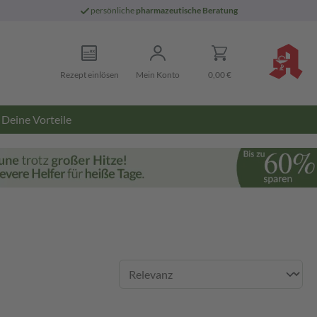
persönliche
pharmazeutische Beratung
Rezept einlösen
Mein Konto
0,00 €
Deine Vorteile