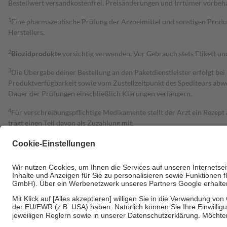
Bestell­wert versand­kosten­frei. Preisänderungen und Irrtümer vorbeh
1
Eine pharmazeutische Prüfung der Arzneimittel und sonstigen Pro
Herstellers.
2
Biozidprodukte
vorsichtig verwenden. Vor Gebrauch stets Etikett u
3
Die Übergabe deiner Bestellung an den Paketdienstleister erfolgt bei
Produktverfügbarkeit sowie vom Zustellzeitpunkt des Spediteurs abwe
Dauer der Prüfungen einschließlich Klärungen verlängern.
4
Für verschreibungspflichtige Medikamente stellt der Arzt ein Rezept 
trägt einen Teil davon als Zuzahlung mit.
Grundsätzlich leisten Mitglieder Zuzahlungen in Höhe von zehn Proz
zu entrichten.
Diese Regeln gelten grundsätzlich auch für Online-Apotheken.
Bei Heilmitteln und häuslicher Krankenpflege beträgt die Zuzahlung 
Um das Engagement der Versicherten für ihre eigene Gesundheit zu stä
• Kindern und Jugendlichen bis zum vollendeten 18. Lebensjahr mit
• Untersuchungen zur Vorsorge und Früherkennung, die von der GKV
• empfohlenen Schutzimpfungen
• Harn- und Blutteststreifen