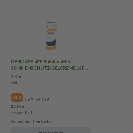
DERMASENCE SolvineaMed
SONNENSCHUTZ-GELCREME LSF
50+
200 ml
Gel
-20%
UVP:
26,90 €
21,53 €
107,65 € / 1 l
derzeit nicht verfügbar
mehr Details