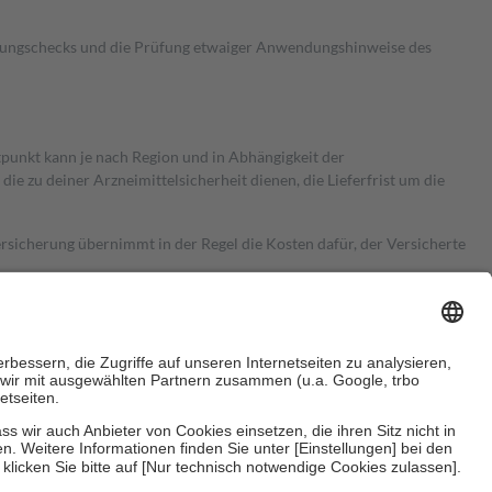
kungschecks und die Prüfung etwaiger Anwendungshinweise des
itpunkt kann je nach Region und in Abhängigkeit der
 zu deiner Arzneimittelsicherheit dienen, die Lieferfrist um die
ersicherung übernimmt in der Regel die Kosten dafür, der Versicherte
Euro.
Es sind jedoch nie mehr als die tatsächlichen Kosten der Leistung
e Zuzahlungen
an bei: