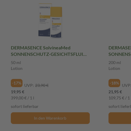
DERMASENCE SolvineaMed
DERMASEN
SONNENSCHUTZ-GESICHTSFLUID
SONNENSC
LSF 50+
50 ml
200 ml
Lotion
Lotion
-17%
-18%
UVP:
23,90 €
UVP
19,95 €
21,95 €
399,00 € / 1 l
109,75 € / 1 
sofort lieferbar
sofort liefer
In den Warenkorb