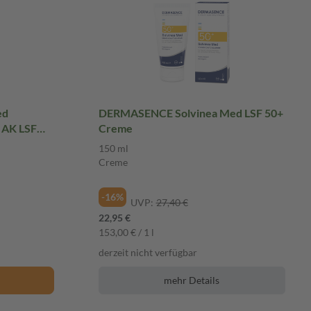
ed
DERMASENCE Solvinea Med LSF 50+
AK LSF
Creme
150 ml
Creme
-16%
UVP:
27,40 €
22,95 €
153,00 € / 1 l
derzeit nicht verfügbar
mehr Details