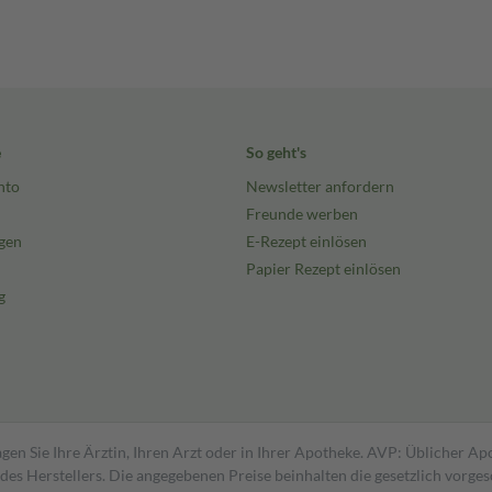
e
So geht's
nto
Newsletter anfordern
Freunde werben
gen
E-Rezept einlösen
Papier Rezept einlösen
g
gen Sie Ihre Ärztin, Ihren Arzt oder in Ihrer Apotheke. AVP: Üblicher A
s Herstellers. Die angegebenen Preise beinhalten die gesetzlich vorgesc