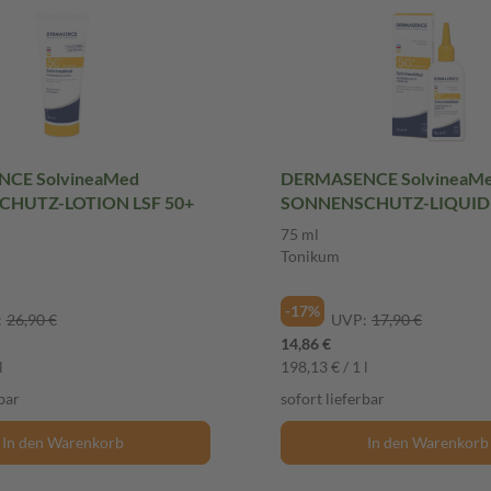
CE SolvineaMed
DERMASENCE SolvineaM
HUTZ-LOTION LSF 50+
SONNENSCHUTZ-LIQUID 
50+
75 ml
Tonikum
-17%
:
26,90 €
UVP:
17,90 €
14,86 €
l
198,13 € / 1 l
bar
sofort lieferbar
In den Warenkorb
In den Warenkorb