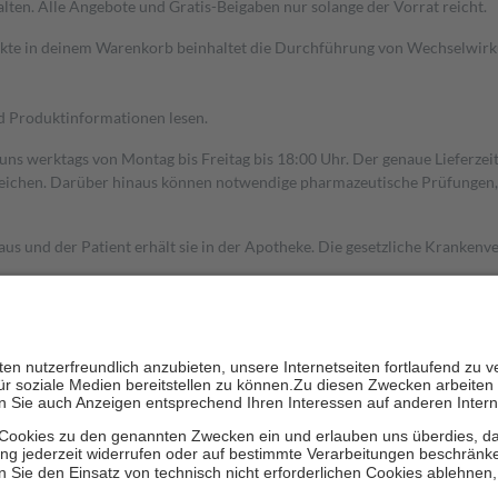
alten. Alle Angebote und Gratis-Beigaben nur solange der Vorrat reicht.
dukte in deinem Warenkorb beinhaltet die Durchführung von Wechselwir
nd Produktinformationen lesen.
 uns werktags von Montag bis Freitag bis 18:00 Uhr. Der genaue Lieferze
ichen. Darüber hinaus können notwendige pharmazeutische Prüfungen, die
aus und der Patient erhält sie in der Apotheke. Die gesetzliche Krankenv
ent des Abgabepreises,
mindestens
jedoch
fünf Euro
und
höchstens zehn 
zehn Prozent der Kosten sowie zehn Euro je Verordnung.
rken und die besondere Stellung der Familie zu unterstützen, fallen
kein
 Ausnahme der Fahrkosten
 getragen werden