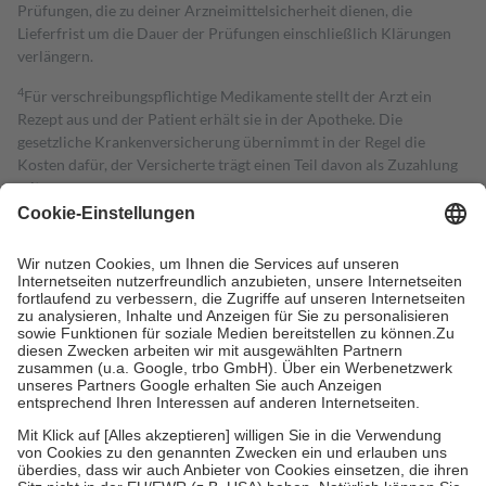
Prüfungen, die zu deiner Arzneimittelsicherheit dienen, die
Lieferfrist um die Dauer der Prüfungen einschließlich Klärungen
verlängern.
4
Für verschreibungspflichtige Medikamente stellt der Arzt ein
Rezept aus und der Patient erhält sie in der Apotheke. Die
gesetzliche Krankenversicherung übernimmt in der Regel die
Kosten dafür, der Versicherte trägt einen Teil davon als Zuzahlung
mit.
Grundsätzlich leisten Mitglieder Zuzahlungen in Höhe von zehn
Prozent des Abgabepreises,
mindestens
jedoch
fünf Euro
und
höchstens zehn Euro.
Es sind jedoch nie mehr als die tatsächlichen
Kosten der Leistung zu entrichten.
Diese Regeln gelten grundsätzlich auch für Online-Apotheken.
Bei Heilmitteln und häuslicher Krankenpflege beträgt die
Zuzahlung zehn Prozent der Kosten sowie zehn Euro je
Verordnung.
Um das Engagement der Versicherten für ihre eigene Gesundheit zu
stärken und die besondere Stellung der Familie zu unterstützen,
fallen
keine Zuzahlungen
an bei:
• Kindern und Jugendlichen bis zum vollendeten 18. Lebensjahr
mit Ausnahme der Fahrkosten