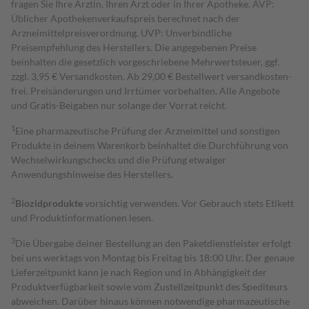
fragen Sie Ihre Ärztin, Ihren Arzt oder in Ihrer Apotheke. AVP:
Üblicher Apothekenverkaufspreis berechnet nach der
Arzneimittelpreisverordnung. UVP: Unverbindliche
Preisempfehlung des Herstellers. Die angegebenen Preise
beinhalten die gesetzlich vorgeschriebene Mehrwertsteuer, ggf.
zzgl. 3,95 € Versandkosten. Ab 29,00 € Bestell­wert versand­kosten­
frei. Preisänderungen und Irrtümer vorbehalten. Alle Angebote
und Gratis-Beigaben nur solange der Vorrat reicht.
1
Eine pharmazeutische Prüfung der Arzneimittel und sonstigen
Produkte in deinem Warenkorb beinhaltet die Durchführung von
Wechselwirkungschecks und die Prüfung etwaiger
Anwendungshinweise des Herstellers.
2
Biozidprodukte
vorsichtig verwenden. Vor Gebrauch stets Etikett
und Produktinformationen lesen.
3
Die Übergabe deiner Bestellung an den Paketdienstleister erfolgt
bei uns werktags von Montag bis Freitag bis 18:00 Uhr. Der genaue
Lieferzeitpunkt kann je nach Region und in Abhängigkeit der
Produktverfügbarkeit sowie vom Zustellzeitpunkt des Spediteurs
abweichen. Darüber hinaus können notwendige pharmazeutische