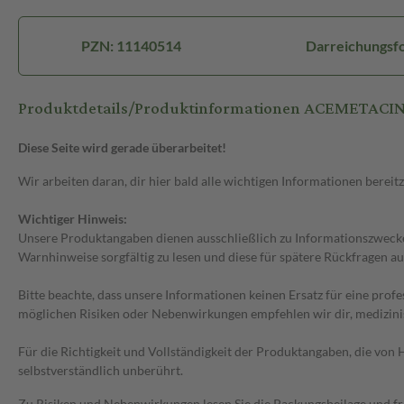
PZN: 11140514
Darreichungsf
Produktdetails/Produktinformationen ACEMETACI
Diese Seite wird gerade überarbeitet!
Wir arbeiten daran, dir hier bald alle wichtigen Informationen bereitz
Wichtiger Hinweis:
Unsere Produktangaben dienen ausschließlich zu Informationszwecken
Warnhinweise sorgfältig zu lesen und diese für spätere Rückfragen au
Bitte beachte, dass unsere Informationen keinen Ersatz für eine prof
möglichen Risiken oder Nebenwirkungen empfehlen wir dir, medizini
Für die Richtigkeit und Vollständigkeit der Produktangaben, die vo
selbstverständlich unberührt.
Zu Risiken und Nebenwirkungen lesen Sie die Packungsbeilage und frag