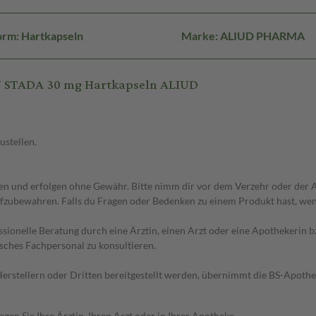
orm: Hartkapseln
Marke: ALIUD PHARMA
N STADA 30 mg Hartkapseln ALIUD
ustellen.
 und erfolgen ohne Gewähr. Bitte nimm dir vor dem Verzehr oder der An
fzubewahren. Falls du Fragen oder Bedenken zu einem Produkt hast, wende
essionelle Beratung durch eine Ärztin, einen Arzt oder eine Apothekerin
sches Fachpersonal zu konsultieren.
n Herstellern oder Dritten bereitgestellt werden, übernimmt die BS-Apot
en Sie Ihre Ärztin, Ihren Arzt oder in Ihrer Apotheke.