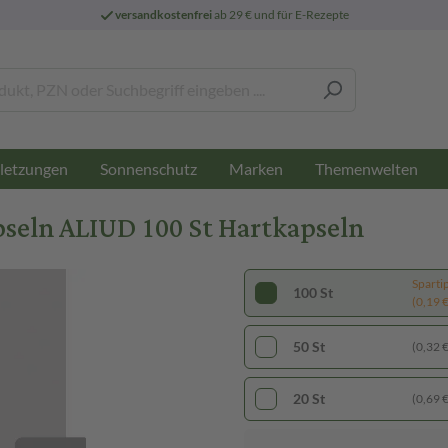
versandkostenfrei
ab 29 € und für E-Rezepte
letzungen
Sonnenschutz
Marken
Themenwelten
eln ALIUD 100 St Hartkapseln
Sparti
100 St
(0,19 € 
50 St
(0,32 € 
20 St
(0,69 € 