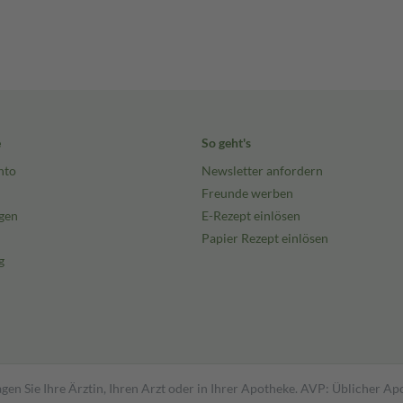
e
So geht's
nto
Newsletter anfordern
Freunde werben
gen
E-Rezept einlösen
Papier Rezept einlösen
g
gen Sie Ihre Ärztin, Ihren Arzt oder in Ihrer Apotheke. AVP: Üblicher A