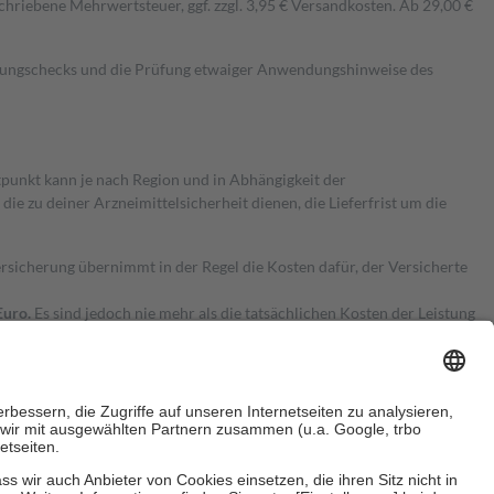
hriebene Mehrwertsteuer, ggf. zzgl. 3,95 € Versandkosten. Ab 29,00 €
kungschecks und die Prüfung etwaiger Anwendungshinweise des
itpunkt kann je nach Region und in Abhängigkeit der
 zu deiner Arzneimittelsicherheit dienen, die Lieferfrist um die
ersicherung übernimmt in der Regel die Kosten dafür, der Versicherte
Euro.
Es sind jedoch nie mehr als die tatsächlichen Kosten der Leistung
e Zuzahlungen
an bei: