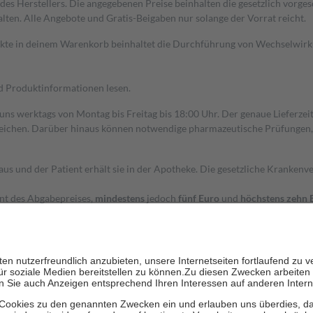
s Herstellers. Die angegebenen Preise beinhalten die gesetzlich vorgesc
alten. Alle Angebote und Gratis-Beigaben nur solange der Vorrat reicht.
dukte in deinem Warenkorb beinhaltet die Durchführung von Wechselwir
nd Produktinformationen lesen.
 uns werktags von Montag bis Freitag bis 18:00 Uhr. Der genaue Lieferze
ichen. Darüber hinaus können notwendige pharmazeutische Prüfungen, die
aus und der Patient erhält sie in der Apotheke. Die gesetzliche Krankenv
ent des Abgabepreises,
mindestens
jedoch
fünf Euro
und
höchstens zehn 
zehn Prozent der Kosten sowie zehn Euro je Verordnung.
rken und die besondere Stellung der Familie zu unterstützen, fallen
kein
 Ausnahme der Fahrkosten
 getragen werden