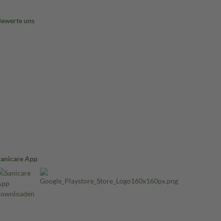
Bewerte uns
Sanicare App