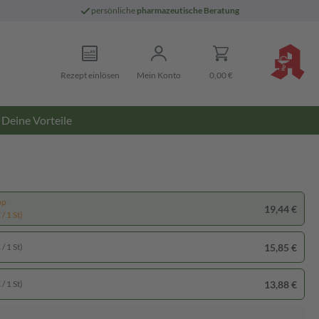
persönliche
pharmazeutische Beratung
Rezept einlösen
Mein Konto
0,00 €
Deine Vorteile
pp
19,44 €
/ 1 St)
15,85 €
/ 1 St)
13,88 €
/ 1 St)