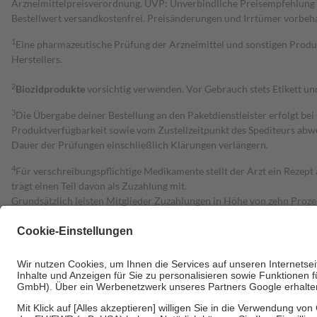
Arzneimittelpreisverordnung. UVP: Unverbindliche Preisempfehlung de
Bestell­wert versand­kosten­frei. Preisänderungen und Irrtümer vorbeh
1
Eine pharmazeutische Prüfung der Arzneimittel und sonstigen Pro
Herstellers.
2
Biozidprodukte
vorsichtig verwenden. Vor Gebrauch stets Etikett u
3
Die Übergabe deiner Bestellung an den Paketdienstleister erfolgt bei
Produktverfügbarkeit sowie vom Zustellzeitpunkt des Spediteurs abwe
Dauer der Prüfungen einschließlich Klärungen verlängern.
4
Für verschreibungspflichtige Medikamente stellt der Arzt ein Rezept 
trägt einen Teil davon als Zuzahlung mit.
Grundsätzlich leisten Mitglieder Zuzahlungen in Höhe von zehn Proz
zu entrichten.
Diese Regeln gelten grundsätzlich auch für Online-Apotheken.
Bei Heilmitteln und häuslicher Krankenpflege beträgt die Zuzahlung 
Um das Engagement der Versicherten für ihre eigene Gesundheit zu stä
• Kindern und Jugendlichen bis zum vollendeten 18. Lebensjahr mit
• Untersuchungen zur Vorsorge und Früherkennung, die von der GKV
• empfohlenen Schutzimpfungen