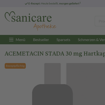
3
E-Rezept:
Heute bestellt,
morgen geliefert
Menü
Bestseller
Sparsets
Schmerzen & Ver
ACEMETACIN STADA 30 mg Hartkaps
Rezeptpflichtig