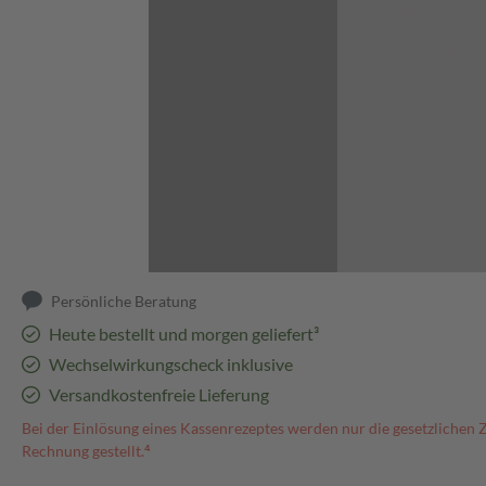
Abbildung kann abweichen
Persönliche Beratung
Heute bestellt und morgen geliefert³
Wechselwirkungscheck inklusive
Versandkostenfreie Lieferung
Bei der Einlösung eines Kassenrezeptes werden nur die gesetzlichen 
Rechnung gestellt.⁴