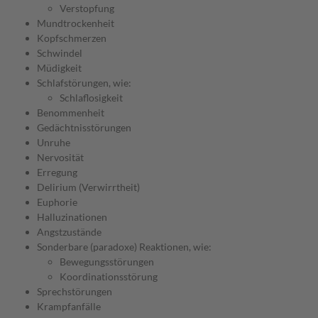
Verstopfung
Mundtrockenheit
Kopfschmerzen
Schwindel
Müdigkeit
Schlafstörungen, wie:
Schlaflosigkeit
Benommenheit
Gedächtnisstörungen
Unruhe
Nervosität
Erregung
Delirium (Verwirrtheit)
Euphorie
Halluzinationen
Angstzustände
Sonderbare (paradoxe) Reaktionen, wie:
Bewegungsstörungen
Koordinationsstörung
Sprechstörungen
Krampfanfälle