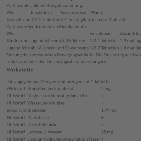
Parkinsonkrankheit - Folgebehandlung:
Wer
Einzeldosis
Gesamtdosis
Wann
Erwachsene
1/2-2 Tabletten
3-4 mal täglich
nach der Mahlzeit
Parkinson-Syndrom durch Medikamente:
Wer
Einzeldosis
Gesamtdos
Kinder und Jugendliche von 3-15 Jahren
1/2-1 Tablette
1-3 mal täg
Jugendliche ab 16 Jahren und Erwachsene
1/2-2 Tabletten
1-4 mal täg
Störung der unbewussten Bewegungsabläufe: Die Dosierung wird von I
reduzieren oder den Dosierungsabstand verlängern.
Wirkstoffe
Die angegebenen Mengen sind bezogen auf 1 Tablette
Wirkstoff
Biperiden hydrochlorid
2 mg
Hilfsstoff
Magnesium stearat (pflanzlich)
+
Hilfsstoff
Wasser, gereinigtes
+
entspricht
Biperiden
1,79 mg
Hilfsstoff
Maisstärke
+
Hilfsstoff
Kartoffelstärke
+
Hilfsstoff
Lactose-1-Wasser
38 mg
Hilfsstoff
Calciumhydrogenphosphat-2-Wasser
+