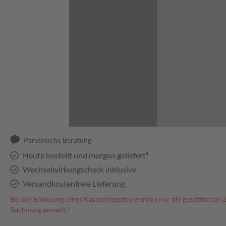
Abbildung kann abweichen
Persönliche Beratung
Heute bestellt und morgen geliefert³
Wechselwirkungscheck inklusive
Versandkostenfreie Lieferung
Bei der Einlösung eines Kassenrezeptes werden nur die gesetzlichen 
Rechnung gestellt.⁴