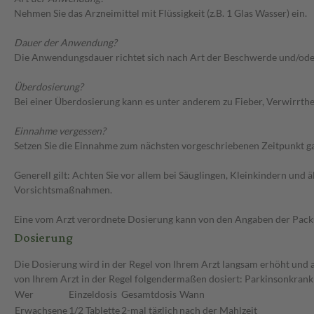
Nehmen Sie das Arzneimittel mit Flüssigkeit (z.B. 1 Glas Wasser) ein.
Dauer der Anwendung?
Die Anwendungsdauer richtet sich nach Art der Beschwerde und/ode
Überdosierung?
Bei einer Überdosierung kann es unter anderem zu Fieber, Verwirrth
Einnahme vergessen?
Setzen Sie die Einnahme zum nächsten vorgeschriebenen Zeitpunkt gan
Generell gilt: Achten Sie vor allem bei Säuglingen, Kleinkindern un
Vorsichtsmaßnahmen.
Eine vom Arzt verordnete Dosierung kann von den Angaben der Packun
Dosierung
Die Dosierung wird in der Regel von Ihrem Arzt langsam erhöht und a
von Ihrem Arzt in der Regel folgendermaßen dosiert: Parkinsonkrank
Wer
Einzeldosis
Gesamtdosis
Wann
Erwachsene
1/2 Tablette
2-mal täglich
nach der Mahlzeit