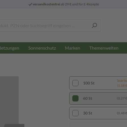
versandkostenfrei
ab 29 € und für E-Rezepte
letzungen
Sonnenschutz
Marken
Themenwelten
Sparti
100 St
(0,18 € 
60 St
(0,27 € 
30 St
(0,48 € 