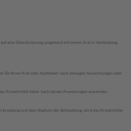
t auf eine Überdosierung umgehend mit einem Arzt in Verbindung.
ragen Sie Ihren Arzt oder Apotheker nach etwaigen Auswirkungen oder
e das Arzneimittel daher nach seinen Anweisungen anwenden.
er Erkrankung und dem Stadium der Behandlung, wird das Arzneimittel