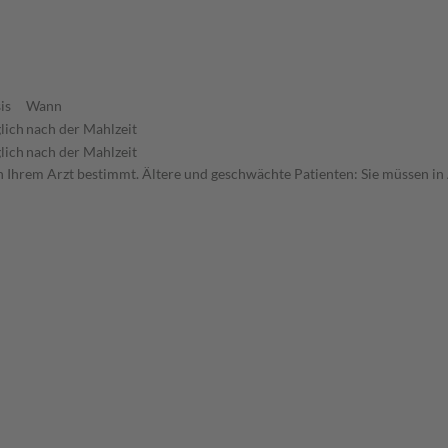
is
Wann
lich
nach der Mahlzeit
lich
nach der Mahlzeit
hrem Arzt bestimmt. Ältere und geschwächte Patienten: Sie müssen in A