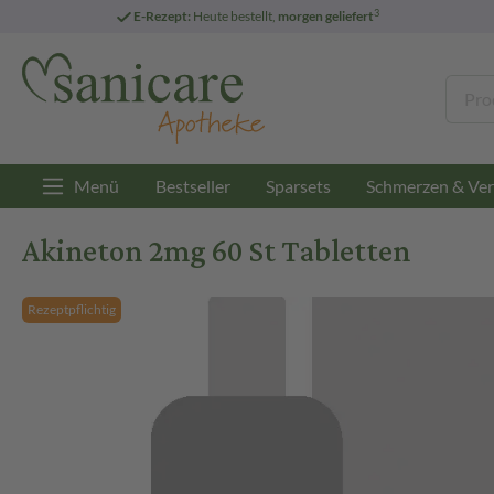
3
E-Rezept:
Heute bestellt,
morgen geliefert
Menü
Bestseller
Sparsets
Schmerzen & Ver
Akineton 2mg 60 St Tabletten
Rezeptpflichtig