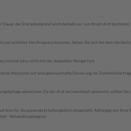
r Dauer der Erkrankung und wird deshalb nur von Ihrem Arzt bestimmt.
eit und erhöhter Herzfrequenz kommen. Setzen Sie sich bei dem Verdach
z normal (also nicht mit der doppelten Menge) fort.
d älteren Menschen auf eine gewissenhafte Dosierung. Im Zweifelsfalle f
gsbeilage abweichen. Da der Arzt sie individuell abstimmt, sollten Si
uf eine für Sie passende Erhaltungsdosis eingestellt. Abhängig von Ihr
heit - Behandlungsbeginn: