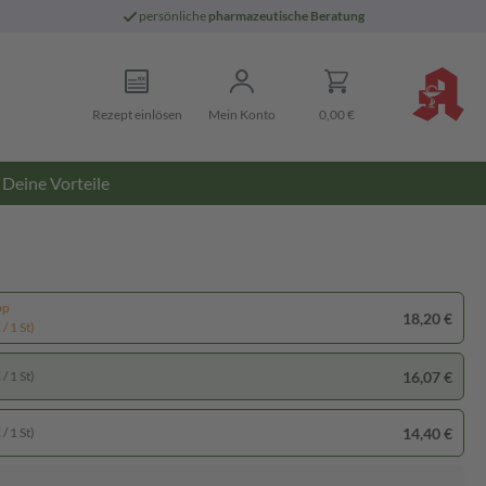
persönliche
pharmazeutische Beratung
Rezept einlösen
Mein Konto
0,00 €
Deine Vorteile
pp
18,20 €
/ 1 St)
16,07 €
/ 1 St)
14,40 €
/ 1 St)