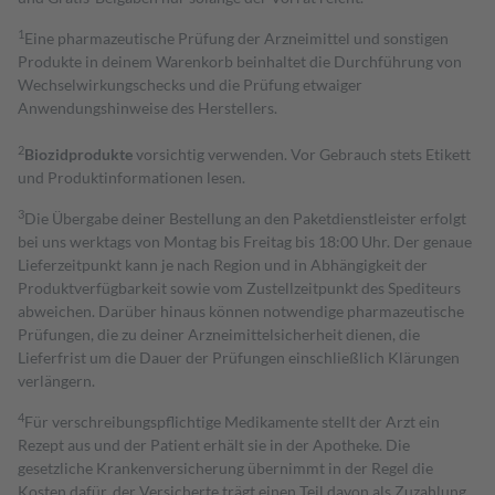
1
Eine pharmazeutische Prüfung der Arzneimittel und sonstigen
Produkte in deinem Warenkorb beinhaltet die Durchführung von
Wechselwirkungschecks und die Prüfung etwaiger
Anwendungshinweise des Herstellers.
2
Biozidprodukte
vorsichtig verwenden. Vor Gebrauch stets Etikett
und Produktinformationen lesen.
3
Die Übergabe deiner Bestellung an den Paketdienstleister erfolgt
bei uns werktags von Montag bis Freitag bis 18:00 Uhr. Der genaue
Lieferzeitpunkt kann je nach Region und in Abhängigkeit der
Produktverfügbarkeit sowie vom Zustellzeitpunkt des Spediteurs
abweichen. Darüber hinaus können notwendige pharmazeutische
Prüfungen, die zu deiner Arzneimittelsicherheit dienen, die
Lieferfrist um die Dauer der Prüfungen einschließlich Klärungen
verlängern.
4
Für verschreibungspflichtige Medikamente stellt der Arzt ein
Rezept aus und der Patient erhält sie in der Apotheke. Die
gesetzliche Krankenversicherung übernimmt in der Regel die
Kosten dafür, der Versicherte trägt einen Teil davon als Zuzahlung