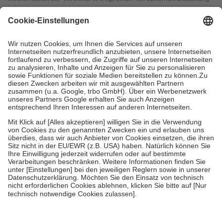
mit.
Grundsätzlich leisten Mitglieder Zuzahlungen in Höhe von zehn
Prozent des Abgabepreises,
mindestens
jedoch
fünf Euro
und
höchstens zehn Euro.
Es sind jedoch nie mehr als die tatsächlichen
Kosten der Leistung zu entrichten.
Diese Regeln gelten grundsätzlich auch für Online-Apotheken.
Bei Heilmitteln und häuslicher Krankenpflege beträgt die
Zuzahlung zehn Prozent der Kosten sowie zehn Euro je
Verordnung.
Um das Engagement der Versicherten für ihre eigene Gesundheit zu
stärken und die besondere Stellung der Familie zu unterstützen,
fallen
keine Zuzahlungen
an bei:
• Kindern und Jugendlichen bis zum vollendeten 18. Lebensjahr
mit Ausnahme der Fahrkosten
• Untersuchungen zur Vorsorge und Früherkennung, die von der
GKV getragen werden
• empfohlenen Schutzimpfungen
• Harn- und Blutteststreifen
Wir nutzen Trusted Shops als unabhängigen Dienstleister für die
Einholung von Bewertungen. Trusted Shops hat Maßnahmen