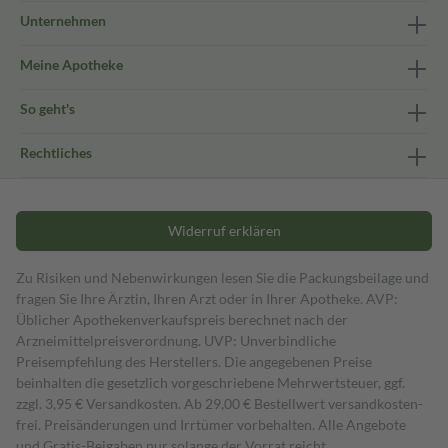
Unternehmen
Meine Apotheke
So geht's
Rechtliches
Widerruf erklären
Zu Risiken und Nebenwirkungen lesen Sie die Packungsbeilage und
fragen Sie Ihre Ärztin, Ihren Arzt oder in Ihrer Apotheke. AVP:
Üblicher Apothekenverkaufspreis berechnet nach der
Arzneimittelpreisverordnung. UVP: Unverbindliche
Preisempfehlung des Herstellers. Die angegebenen Preise
beinhalten die gesetzlich vorgeschriebene Mehrwertsteuer, ggf.
zzgl. 3,95 € Versandkosten. Ab 29,00 € Bestell­wert versand­kosten­
frei. Preisänderungen und Irrtümer vorbehalten. Alle Angebote
und Gratis-Beigaben nur solange der Vorrat reicht.