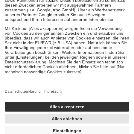
Zuzahlung zehn Prozent der Kosten sowie zehn Euro je
Verordnung.
Um das Engagement der Versicherten für ihre eigene Gesundheit zu
stärken und die besondere Stellung der Familie zu unterstützen,
fallen
keine Zuzahlungen
an bei:
• Kindern und Jugendlichen bis zum vollendeten 18. Lebensjahr
mit Ausnahme der Fahrkosten
• Untersuchungen zur Vorsorge und Früherkennung, die von der
GKV getragen werden
• empfohlenen Schutzimpfungen
• Harn- und Blutteststreifen
Wir nutzen Trusted Shops als unabhängigen Dienstleister für die
Einholung von Bewertungen. Trusted Shops hat Maßnahmen
getroffen, um sicherzustellen, dass es sich um echte Bewertungen
handelt. Mehr Informationen findest du hier:
https://help.etrusted.com/hc/de/articles/4419944605341
Einige Bilder und Inhalte wurden unter Zuhilfenahme künstlicher
Intelligenz erstellt.