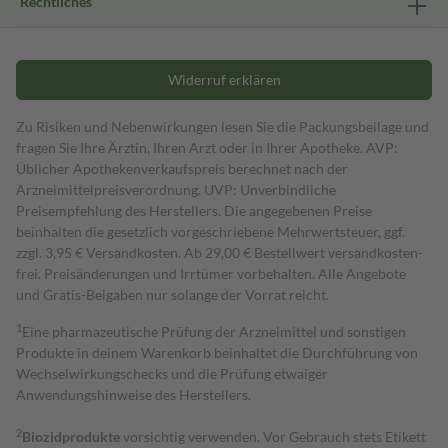
Rechtliches
Widerruf erklären
Zu Risiken und Nebenwirkungen lesen Sie die Packungsbeilage und
fragen Sie Ihre Ärztin, Ihren Arzt oder in Ihrer Apotheke. AVP:
Üblicher Apothekenverkaufspreis berechnet nach der
Arzneimittelpreisverordnung. UVP: Unverbindliche
Preisempfehlung des Herstellers. Die angegebenen Preise
beinhalten die gesetzlich vorgeschriebene Mehrwertsteuer, ggf.
zzgl. 3,95 € Versandkosten. Ab 29,00 € Bestell­wert versand­kosten­
frei. Preisänderungen und Irrtümer vorbehalten. Alle Angebote
und Gratis-Beigaben nur solange der Vorrat reicht.
1
Eine pharmazeutische Prüfung der Arzneimittel und sonstigen
Produkte in deinem Warenkorb beinhaltet die Durchführung von
Wechselwirkungschecks und die Prüfung etwaiger
Anwendungshinweise des Herstellers.
2
Biozidprodukte
vorsichtig verwenden. Vor Gebrauch stets Etikett