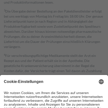
und Produktinformationen lesen.
3
Die Übergabe deiner Bestellung an den Paketdienstleister erfolgt
bei uns werktags von Montag bis Freitag bis 18:00 Uhr. Der genaue
Lieferzeitpunkt kann je nach Region und in Abhängigkeit der
Produktverfügbarkeit sowie vom Zustellzeitpunkt des Spediteurs
abweichen. Darüber hinaus können notwendige pharmazeutische
Prüfungen, die zu deiner Arzneimittelsicherheit dienen, die
Lieferfrist um die Dauer der Prüfungen einschließlich Klärungen
verlängern.
4
Für verschreibungspflichtige Medikamente stellt der Arzt ein
Rezept aus und der Patient erhält sie in der Apotheke. Die
gesetzliche Krankenversicherung übernimmt in der Regel die
Kosten dafür, der Versicherte trägt einen Teil davon als Zuzahlung
mit.
Grundsätzlich leisten Mitglieder Zuzahlungen in Höhe von zehn
Prozent des Abgabepreises,
mindestens
jedoch
fünf Euro
und
höchstens zehn Euro.
Es sind jedoch nie mehr als die tatsächlichen
Kosten der Leistung zu entrichten.
Diese Regeln gelten grundsätzlich auch für Online-Apotheken.
Bei Heilmitteln und häuslicher Krankenpflege beträgt die