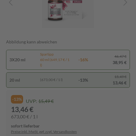
Abbildung kann abweichen
Spartipp
46,47 €
3X20 ml
-16%
60 ml (649,17 € / 1
38,95 €
l)
15,49 €
20 ml
-13%
(673,00 € / 1 l)
13,46 €
-13%
UVP:
15,49 €
13,46 €
673,00 € / 1 l
sofort lieferbar
Preise inkl. MwSt. ggf. zzgl. Versandkosten