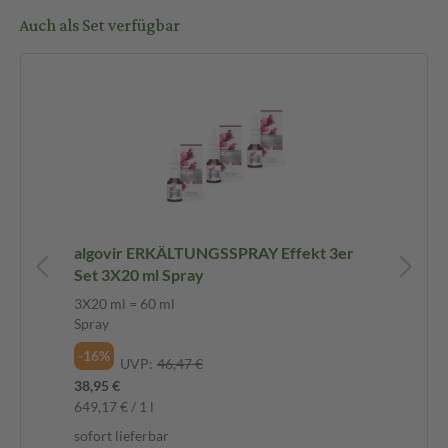
Auch als Set verfügbar
algovir ERKÄLTUNGSSPRAY Effekt 3er
Al
Set 3X20 ml Spray
3X20 ml = 60 ml
1 S
Spray
-2
-16%
UVP:
46,47 €
23,
38,95 €
sof
649,17 € / 1 l
sofort lieferbar