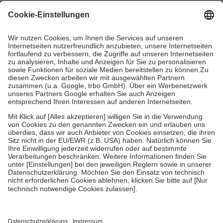
mit.
Grundsätzlich leisten Mitglieder Zuzahlungen in Höhe von zehn
Prozent des Abgabepreises,
mindestens
jedoch
fünf Euro
und
höchstens zehn Euro.
Es sind jedoch nie mehr als die tatsächlichen
Kosten der Leistung zu entrichten.
Diese Regeln gelten grundsätzlich auch für Online-Apotheken.
Bei Heilmitteln und häuslicher Krankenpflege beträgt die
Zuzahlung zehn Prozent der Kosten sowie zehn Euro je
Verordnung.
Um das Engagement der Versicherten für ihre eigene Gesundheit zu
stärken und die besondere Stellung der Familie zu unterstützen,
fallen
keine Zuzahlungen
an bei:
• Kindern und Jugendlichen bis zum vollendeten 18. Lebensjahr
mit Ausnahme der Fahrkosten
• Untersuchungen zur Vorsorge und Früherkennung, die von der
GKV getragen werden
• empfohlenen Schutzimpfungen
• Harn- und Blutteststreifen
Wir nutzen Trusted Shops als unabhängigen Dienstleister für die
Einholung von Bewertungen. Trusted Shops hat Maßnahmen
getroffen, um sicherzustellen, dass es sich um echte Bewertungen