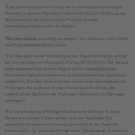
1
Eine pharmazeutische Prüfung der Arzneimittel und sonstigen
Produkte in deinem Warenkorb beinhaltet die Durchführung von
Wechselwirkungschecks und die Prüfung etwaiger
Anwendungshinweise des Herstellers.
2
Biozidprodukte
vorsichtig verwenden. Vor Gebrauch stets Etikett
und Produktinformationen lesen.
3
Die Übergabe deiner Bestellung an den Paketdienstleister erfolgt
bei uns werktags von Montag bis Freitag bis 18:00 Uhr. Der genaue
Lieferzeitpunkt kann je nach Region und in Abhängigkeit der
Produktverfügbarkeit sowie vom Zustellzeitpunkt des Spediteurs
abweichen. Darüber hinaus können notwendige pharmazeutische
Prüfungen, die zu deiner Arzneimittelsicherheit dienen, die
Lieferfrist um die Dauer der Prüfungen einschließlich Klärungen
verlängern.
4
Für verschreibungspflichtige Medikamente stellt der Arzt ein
Rezept aus und der Patient erhält sie in der Apotheke. Die
gesetzliche Krankenversicherung übernimmt in der Regel die
Kosten dafür, der Versicherte trägt einen Teil davon als Zuzahlung