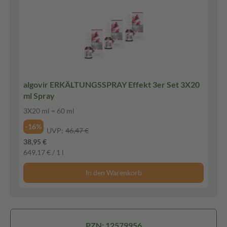
algovir ERKÄLTUNGSSPRAY Effekt 3er Set 3X20
ml Spray
3X20 ml = 60 ml
-16%
UVP:
46,47 €
38,95 €
649,17 € / 1 l
In den Warenkorb
PZN: 12579956