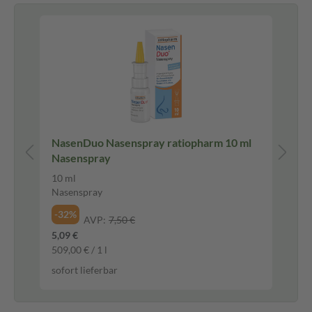
NasenDuo Nasenspray ratiopharm 10 ml
Vi
Nasenspray
Ka
10 ml
60 
Nasenspray
Ka
-32%
-2
AVP:
7,50 €
5,09 €
7,1
509,00 € / 1 l
494
sofort lieferbar
sof