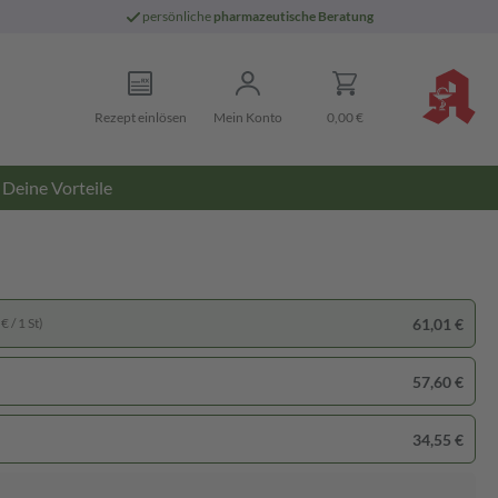
persönliche
pharmazeutische Beratung
Rezept einlösen
Mein Konto
0,00 €
Deine Vorteile
61,01 €
€ / 1 St)
57,60 €
34,55 €