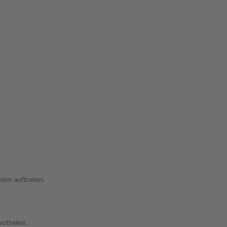
ten auftreten.
potheker.