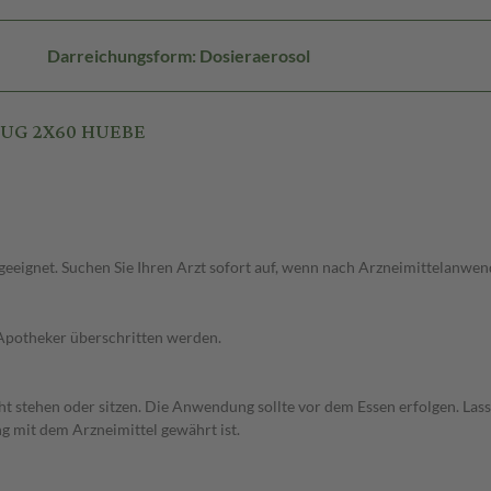
Darreichungsform: Dosieraerosol
60UG 2X60 HUEBE
ht geeignet. Suchen Sie Ihren Arzt sofort auf, wenn nach Arzneimittelan
 Apotheker überschritten werden.
echt stehen oder sitzen. Die Anwendung sollte vor dem Essen erfolgen. L
g mit dem Arzneimittel gewährt ist.