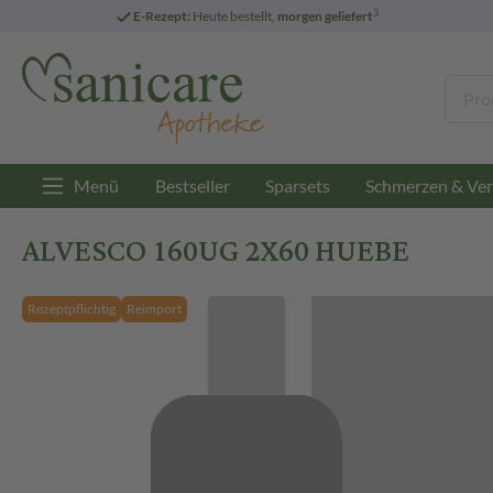
3
E-Rezept:
Heute bestellt,
morgen geliefert
Menü
Bestseller
Sparsets
Schmerzen & Ver
ALVESCO 160UG 2X60 HUEBE
Rezeptpflichtig
Reimport