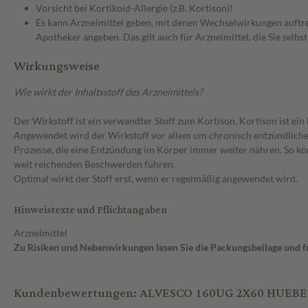
Vorsicht bei Kortikoid-Allergie (z.B. Kortison)!
Es kann Arzneimittel geben, mit denen Wechselwirkungen auftret
Apotheker angeben. Das gilt auch für Arzneimittel, die Sie selb
Wirkungsweise
Wie wirkt der Inhaltsstoff des Arzneimittels?
Der Wirkstoff ist ein verwandter Stoff zum Kortison. Kortison ist ei
Angewendet wird der Wirkstoff vor allem um chronisch entzündliche
Prozesse, die eine Entzündung im Körper immer weiter nähren. So k
weit reichenden Beschwerden führen.
Optimal wirkt der Stoff erst, wenn er regelmäßig angewendet wird.
Hinweistexte und Pflichtangaben
Arzneimittel
Zu Risiken und Nebenwirkungen lesen Sie die Packungsbeilage und fra
Kundenbewertungen: ALVESCO 160UG 2X60 HUEBE