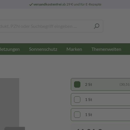
versandkostenfrei
ab 29 € und für E-Rezepte
letzungen
Sonnenschutz
Marken
Themenwelten
2 St
(30,51 
1 St
1 St