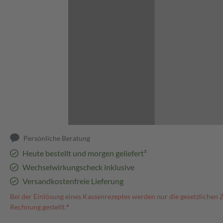
Abbildung kann abweichen
Persönliche Beratung
Heute bestellt und morgen geliefert³
Wechselwirkungscheck inklusive
Versandkostenfreie Lieferung
Bei der Einlösung eines Kassenrezeptes werden nur die gesetzlichen 
Rechnung gestellt.⁴