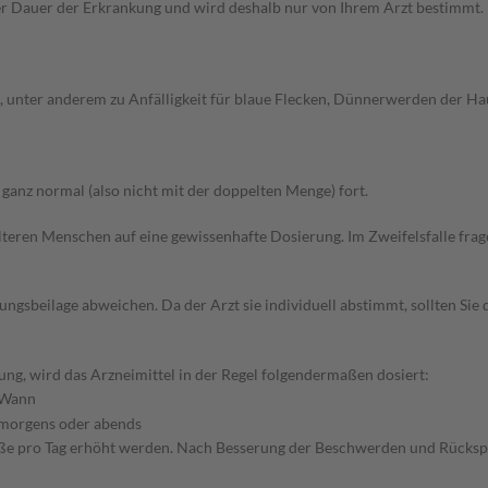
Dauer der Erkrankung und wird deshalb nur von Ihrem Arzt bestimmt. Pri
unter anderem zu Anfälligkeit für blaue Flecken, Dünnerwerden der Hau
anz normal (also nicht mit der doppelten Menge) fort.
d älteren Menschen auf eine gewissenhafte Dosierung. Im Zweifelsfalle f
gsbeilage abweichen. Da der Arzt sie individuell abstimmt, sollten Si
ng, wird das Arzneimittel in der Regel folgendermaßen dosiert:
Wann
morgens oder abends
öße pro Tag erhöht werden. Nach Besserung der Beschwerden und Rücksprac