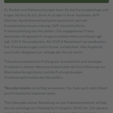
Zu Risiken und Nebenwirkungen lesen Sie die Packungsbeilage und
fragen Sie Ihre Ärztin, Ihren Arzt oder in Ihrer Apotheke. AVP:
Üblicher Apothekenverkaufspreis berechnet nach der
Arzneimittelpreisverordnung. UVP: Unverbindliche
Preisempfehlung des Herstellers. Die angegebenen Preise
beinhalten die gesetzlich vorgeschriebene Mehrwertsteuer, ggf.
zzgl. 3,95 € Versandkosten. Ab 29,00 € Bestell­wert versand­kosten­
frei. Preisänderungen und Irrtümer vorbehalten. Alle Angebote
und Gratis-Beigaben nur solange der Vorrat reicht.
1
Eine pharmazeutische Prüfung der Arzneimittel und sonstigen
Produkte in deinem Warenkorb beinhaltet die Durchführung von
Wechselwirkungschecks und die Prüfung etwaiger
Anwendungshinweise des Herstellers.
2
Biozidprodukte
vorsichtig verwenden. Vor Gebrauch stets Etikett
und Produktinformationen lesen.
3
Die Übergabe deiner Bestellung an den Paketdienstleister erfolgt
bei uns werktags von Montag bis Freitag bis 18:00 Uhr. Der genaue