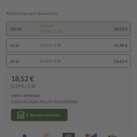
Abbildung kann abweichen
Spartipp
100 St
18,52 €
(0,19 € / 1 St)
50 St
15,49 €
(0,31 € / 1 St)
20 St
13,61 €
(0,68 € / 1 St)
18,52 €
0,19 € / 1 St
sofort lieferbar
Preise inkl. MwSt. ggf. zzgl. Versandkosten
E-Rezept einlösen