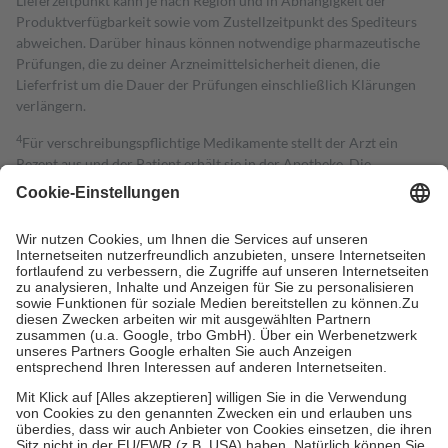
Lieferzeitpunkt kann je nach Region und in Abhängigkeit der
Produktverfügbarkeit sowie vom Zustellzeitpunkt des Spediteurs
abweichen. Darüber hinaus können notwendige pharmazeutische
Prüfungen, die zu deiner Arzneimittelsicherheit dienen, die
Lieferfrist um die Dauer der Prüfungen einschließlich Klärungen
verlängern.
4
Für verschreibungspflichtige Medikamente stellt der Arzt ein
Rezept aus und der Patient erhält sie in der Apotheke. Die
gesetzliche Krankenversicherung übernimmt in der Regel die
Kosten dafür, der Versicherte trägt einen Teil davon als Zuzahlung
mit.
Grundsätzlich leisten Mitglieder Zuzahlungen in Höhe von zehn
Prozent des Abgabepreises,
mindestens
jedoch
fünf Euro
und
höchstens zehn Euro.
Es sind jedoch nie mehr als die tatsächlichen
Kosten der Leistung zu entrichten.
Diese Regeln gelten grundsätzlich auch für Online-Apotheken.
Bei Heilmitteln und häuslicher Krankenpflege beträgt die
Zuzahlung zehn Prozent der Kosten sowie zehn Euro je
Verordnung.
Um das Engagement der Versicherten für ihre eigene Gesundheit zu
stärken und die besondere Stellung der Familie zu unterstützen,