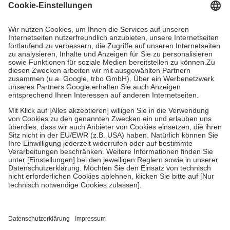
Grundsätzlich leisten Mitglieder Zuzahlungen in Höhe von zehn
Prozent des Abgabepreises,
mindestens
jedoch
fünf Euro
und
höchstens zehn Euro.
Es sind jedoch nie mehr als die tatsächlichen
Kosten der Leistung zu entrichten.
Diese Regeln gelten grundsätzlich auch für Online-Apotheken.
Bei Heilmitteln und häuslicher Krankenpflege beträgt die
Zuzahlung zehn Prozent der Kosten sowie zehn Euro je
Verordnung.
Um das Engagement der Versicherten für ihre eigene Gesundheit zu
stärken und die besondere Stellung der Familie zu unterstützen,
fallen
keine Zuzahlungen
an bei:
• Kindern und Jugendlichen bis zum vollendeten 18. Lebensjahr
mit Ausnahme der Fahrkosten
• Untersuchungen zur Vorsorge und Früherkennung, die von der
GKV getragen werden
• empfohlenen Schutzimpfungen
• Harn- und Blutteststreifen
Wir nutzen Trusted Shops als unabhängigen Dienstleister für die
Einholung von Bewertungen. Trusted Shops hat Maßnahmen
getroffen, um sicherzustellen, dass es sich um echte Bewertungen
handelt. Mehr Informationen findest du hier: