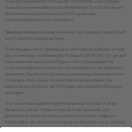
Eine pharmazeutische Prüfung der Arzneimittel und sonstigen
Produkte in deinem Warenkorb beinhaltet die Durchführung von
Wechselwirkungschecks und die Prüfung etwaiger
Anwendungshinweise des Herstellers.
2
Biozidprodukte
vorsichtig verwenden. Vor Gebrauch stets Etikett
und Produktinformationen lesen.
3
Die Übergabe deiner Bestellung an den Paketdienstleister erfolgt
bei uns werktags von Montag bis Freitag bis 18:00 Uhr. Der genaue
Lieferzeitpunkt kann je nach Region und in Abhängigkeit der
Produktverfügbarkeit sowie vom Zustellzeitpunkt des Spediteurs
abweichen. Darüber hinaus können notwendige pharmazeutische
Prüfungen, die zu deiner Arzneimittelsicherheit dienen, die
Lieferfrist um die Dauer der Prüfungen einschließlich Klärungen
verlängern.
4
Für verschreibungspflichtige Medikamente stellt der Arzt ein
Rezept aus und der Patient erhält sie in der Apotheke. Die
gesetzliche Krankenversicherung übernimmt in der Regel die
Kosten dafür, der Versicherte trägt einen Teil davon als Zuzahlung
mit.