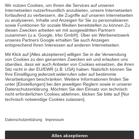
höchstens zehn Euro.
Es sind jedoch nie mehr als die tatsächlichen
Kosten der Leistung zu entrichten.
Diese Regeln gelten grundsätzlich auch für Online-Apotheken.
Bei Heilmitteln und häuslicher Krankenpflege beträgt die
Zuzahlung zehn Prozent der Kosten sowie zehn Euro je
Verordnung.
Um das Engagement der Versicherten für ihre eigene Gesundheit zu
stärken und die besondere Stellung der Familie zu unterstützen,
fallen
keine Zuzahlungen
an bei:
• Kindern und Jugendlichen bis zum vollendeten 18. Lebensjahr
mit Ausnahme der Fahrkosten
• Untersuchungen zur Vorsorge und Früherkennung, die von der
GKV getragen werden
• empfohlenen Schutzimpfungen
• Harn- und Blutteststreifen
Wir nutzen Trusted Shops als unabhängigen Dienstleister für die
Einholung von Bewertungen. Trusted Shops hat Maßnahmen
getroffen, um sicherzustellen, dass es sich um echte Bewertungen
handelt. Mehr Informationen findest du hier:
https://help.etrusted.com/hc/de/articles/4419944605341