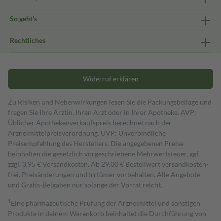
So geht's
Rechtliches
Widerruf erklären
Zu Risiken und Nebenwirkungen lesen Sie die Packungsbeilage und
fragen Sie Ihre Ärztin, Ihren Arzt oder in Ihrer Apotheke. AVP:
Üblicher Apothekenverkaufspreis berechnet nach der
Arzneimittelpreisverordnung. UVP: Unverbindliche
Preisempfehlung des Herstellers. Die angegebenen Preise
beinhalten die gesetzlich vorgeschriebene Mehrwertsteuer, ggf.
zzgl. 3,95 € Versandkosten. Ab 29,00 € Bestell­wert versand­kosten­
frei. Preisänderungen und Irrtümer vorbehalten. Alle Angebote
und Gratis-Beigaben nur solange der Vorrat reicht.
1
Eine pharmazeutische Prüfung der Arzneimittel und sonstigen
Produkte in deinem Warenkorb beinhaltet die Durchführung von