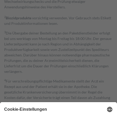
Wechselwirkungschecks und die Prüfung etwaiger
Anwendungshinweise des Herstellers.
2
Biozidprodukte
vorsichtig verwenden. Vor Gebrauch stets Etikett
und Produktinformationen lesen.
3
Die Übergabe deiner Bestellung an den Paketdienstleister erfolgt
bei uns werktags von Montag bis Freitag bis 18:00 Uhr. Der genaue
Lieferzeitpunkt kann je nach Region und in Abhängigkeit der
Produktverfügbarkeit sowie vom Zustellzeitpunkt des Spediteurs
abweichen. Darüber hinaus können notwendige pharmazeutische
Prüfungen, die zu deiner Arzneimittelsicherheit dienen, die
Lieferfrist um die Dauer der Prüfungen einschließlich Klärungen
verlängern.
4
Für verschreibungspflichtige Medikamente stellt der Arzt ein
Rezept aus und der Patient erhält sie in der Apotheke. Die
gesetzliche Krankenversicherung übernimmt in der Regel die
Kosten dafür, der Versicherte trägt einen Teil davon als Zuzahlung
mit.
Grundsätzlich leisten Mitglieder Zuzahlungen in Höhe von zehn
Prozent des Abgabepreises,
mindestens
jedoch
fünf Euro
und