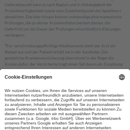
Lieferzeitpunkt kann je nach Region und in Abhängigkeit der
Produktverfügbarkeit sowie vom Zustellzeitpunkt des Spediteurs
abweichen. Darüber hinaus können notwendige pharmazeutische
Prüfungen, die zu deiner Arzneimittelsicherheit dienen, die
Lieferfrist um die Dauer der Prüfungen einschließlich Klärungen
verlängern.
4
Für verschreibungspflichtige Medikamente stellt der Arzt ein
Rezept aus und der Patient erhält sie in der Apotheke. Die
gesetzliche Krankenversicherung übernimmt in der Regel die
Kosten dafür, der Versicherte trägt einen Teil davon als Zuzahlung
mit.
Grundsätzlich leisten Mitglieder Zuzahlungen in Höhe von zehn
Prozent des Abgabepreises,
mindestens
jedoch
fünf Euro
und
höchstens zehn Euro.
Es sind jedoch nie mehr als die tatsächlichen
Kosten der Leistung zu entrichten.
Diese Regeln gelten grundsätzlich auch für Online-Apotheken.
Bei Heilmitteln und häuslicher Krankenpflege beträgt die
Zuzahlung zehn Prozent der Kosten sowie zehn Euro je
Verordnung.
Um das Engagement der Versicherten für ihre eigene Gesundheit zu