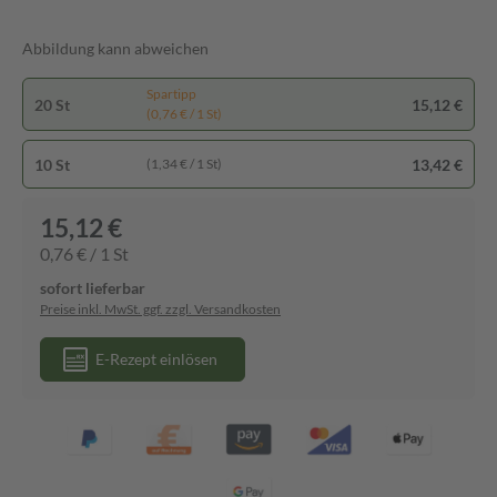
Abbildung kann abweichen
Spartipp
20 St
15,12 €
(0,76 € / 1 St)
10 St
13,42 €
(1,34 € / 1 St)
15,12 €
0,76 € / 1 St
sofort lieferbar
Preise inkl. MwSt. ggf. zzgl. Versandkosten
E-Rezept einlösen