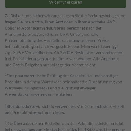
Widerruf erklären
Zu Risiken und Nebenwirkungen lesen Sie die Packungsbeilage und
fragen Sie Ihre Ärztin, Ihren Arzt oder in Ihrer Apotheke. AVP:
Üblicher Apothekenverkaufspreis berechnet nach der
Arzneimittelpreisverordnung. UVP: Unverbindliche
Preisempfehlung des Herstellers. Die angegebenen Preise
beinhalten die gesetzlich vorgeschriebene Mehrwertsteuer, ggf.
zzgl. 3,95 € Versandkosten. Ab 29,00 € Bestell­wert versand­kosten­
frei. Preisänderungen und Irrtümer vorbehalten. Alle Angebote
und Gratis-Beigaben nur solange der Vorrat reicht.
1
Eine pharmazeutische Prüfung der Arzneimittel und sonstigen
Produkte in deinem Warenkorb beinhaltet die Durchführung von
Wechselwirkungschecks und die Prüfung etwaiger
Anwendungshinweise des Herstellers.
2
Biozidprodukte
vorsichtig verwenden. Vor Gebrauch stets Etikett
und Produktinformationen lesen.
3
Die Übergabe deiner Bestellung an den Paketdienstleister erfolgt
bei uns werktags von Montag bis Freitag bis 18:00 Uhr. Der genaue