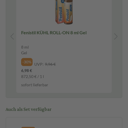
Fenistil KÜHL ROLL-ON 8 ml Gel
8 ml
1 S
Gel
-1
-30%
UVP:
9,96 €
3,5
6,98 €
sof
872,50 € / 1 l
sofort lieferbar
Auch als Set verfügbar