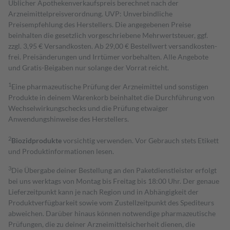
Üblicher Apothekenverkaufspreis berechnet nach der
Arzneimittelpreisverordnung. UVP: Unverbindliche
Preisempfehlung des Herstellers. Die angegebenen Preise
beinhalten die gesetzlich vorgeschriebene Mehrwertsteuer, ggf.
zzgl. 3,95 € Versandkosten. Ab 29,00 € Bestell­wert versand­kosten­
frei. Preisänderungen und Irrtümer vorbehalten. Alle Angebote
und Gratis-Beigaben nur solange der Vorrat reicht.
1
Eine pharmazeutische Prüfung der Arzneimittel und sonstigen
Produkte in deinem Warenkorb beinhaltet die Durchführung von
Wechselwirkungschecks und die Prüfung etwaiger
Anwendungshinweise des Herstellers.
2
Biozidprodukte
vorsichtig verwenden. Vor Gebrauch stets Etikett
und Produktinformationen lesen.
3
Die Übergabe deiner Bestellung an den Paketdienstleister erfolgt
bei uns werktags von Montag bis Freitag bis 18:00 Uhr. Der genaue
Lieferzeitpunkt kann je nach Region und in Abhängigkeit der
Produktverfügbarkeit sowie vom Zustellzeitpunkt des Spediteurs
abweichen. Darüber hinaus können notwendige pharmazeutische
Prüfungen, die zu deiner Arzneimittelsicherheit dienen, die