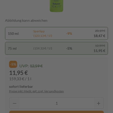
Abbildung kann abweichen
20,19 €
Spartipp
150 ml
-9%
18,47 €
(123,13 € / 1 l)
12,59 €
75 ml
-5%
(159,33 € / 1 l)
11,95 €
-5%
UVP:
12,59 €
11,95 €
159,33 € / 1 l
sofort lieferbar
Preise inkl. MwSt. ggf. zzgl. Versandkosten