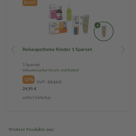
2
Biozid
Bi
Reiseapotheke Kinder 1 Sparset
Na
1 Sparset
1 S
inklusive Lipikar Dusch- und Badeöl
-3
-27%
AVP:
34,16 €
52,
24,95 €
sof
sofort lieferbar
Weitere Produkte aus: