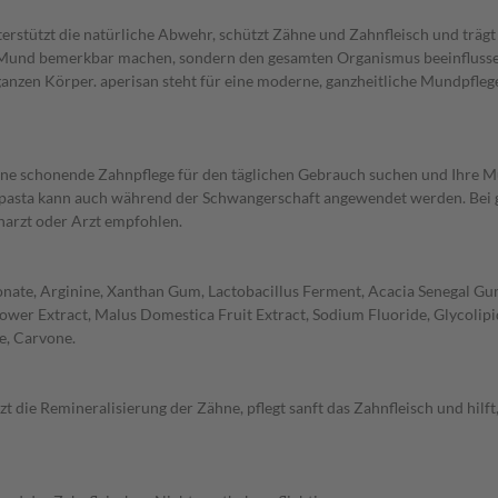
stützt die natürliche Abwehr, schützt Zähne und Zahnfleisch und trägt d
m Mund bemerkbar machen, sondern den gesamten Organismus beeinflusse
zen Körper. aperisan steht für eine moderne, ganzheitliche Mundpflege,
 eine schonende Zahnpflege für den täglichen Gebrauch suchen und Ihre 
asta kann auch während der Schwangerschaft angewendet werden. Bei gle
arzt oder Arzt empfohlen.
carbonate, Arginine, Xanthan Gum, Lactobacillus Ferment, Acacia Senega
er Extract, Malus Domestica Fruit Extract, Sodium Fluoride, Glycolipids,
e, Carvone.
 die Remineralisierung der Zähne, pflegt sanft das Zahnfleisch und hilf