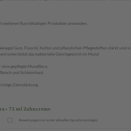
t weiteren fluoridhaltigen Produkten anwenden.
egal Gum, Fluorid, Xylitol und pflanzlichen Pflegestoffen stärkt und sc
nt unterstützt das bakterielle Gleichgewicht im Mund
 eine gepflegte Mundflora.
fleisch und Schleimhaut.
ristige Zahnstärkung.
ra+ 75 ml Zahncreme
Bewertungen nur in der aktuellen Sprache anzeigen.