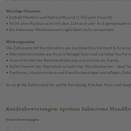
Wichtige Hinweise
• Enthält Menthol und Natriumfluorid (1.450 ppm Fluorid).
• Nicht ohne Rücksprache mit dem Zahnarzt oder Arzt gemeinsam mi
• Bei bekannter Mentholunverträglichkeit nicht verwenden.
Wirkungsweise
Die Zahnpasta mit Kombination aus Lactobacillus Ferment & Acacia Sen
• Mikrobiomkomplex aus Acacia Senegal Gum und Lactobacilus Ferme
• Fluorid fördert die Remineralisierung und schützt vor Karies.
• Xylitol hemmt das Wachstum schädlicher Mundbakterien – ideal für
• Panthenol, Hyaluronsäure und Kamille beruhigen und pflegen Zahn
So sorgt die Zahncreme für sanfte Reinigung, frischen Atem und langf
Kundenbewertungen: aperisan Zahncreme Mundflo
0 von 0 Bewertungen