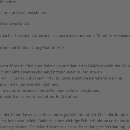
mbarriere
ol für starken Zahnschmelz
bei Sensibilität
 scharfen Tensiden. Außerdem ist aperisan Zahncreme Mundflora+ vegan u
offen und Sodium Lauryl Sulfate (SLS).
zur fördern nützlicher Bakterien und damit das Gleichgewicht der Mundfl
ut und hilft, Überreaktionen/Entzündungen zu reduzieren.
vor – Fluorid 1.450 ppm + Xylitol unterstützt die Remineralisierung
end – ideal bei sensiblen Zähnen.
e scharfe Tenside – milde Reinigung ohne Irritationen.
ndioxid, Konservierungsstoffen, Farbstoffen.
t der Mundflora respektiert und es gezielt unterstützt. Die mikrobiomf
ilieu, in dem nützliche Bakterien ihre wichtige Schutzfunktion entfalte
ikroorganismen. Der Mund ist mehr als nur der Anfang der Verdauung – er