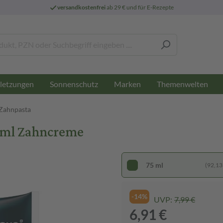
versandkostenfrei
ab 29 € und für E-Rezepte
letzungen
Sonnenschutz
Marken
Themenwelten
Zahnpasta
 ml Zahncreme
75 ml
(92,13 €
-14%
UVP:
7,99 €
6,91 €