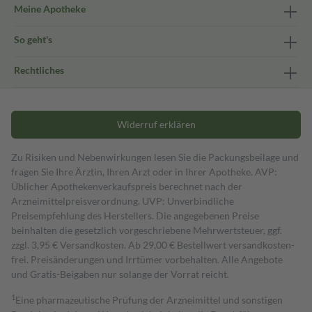
Meine Apotheke
So geht's
Rechtliches
Widerruf erklären
Zu Risiken und Nebenwirkungen lesen Sie die Packungsbeilage und
fragen Sie Ihre Ärztin, Ihren Arzt oder in Ihrer Apotheke. AVP:
Üblicher Apothekenverkaufspreis berechnet nach der
Arzneimittelpreisverordnung. UVP: Unverbindliche
Preisempfehlung des Herstellers. Die angegebenen Preise
beinhalten die gesetzlich vorgeschriebene Mehrwertsteuer, ggf.
zzgl. 3,95 € Versandkosten. Ab 29,00 € Bestell­wert versand­kosten­
frei. Preisänderungen und Irrtümer vorbehalten. Alle Angebote
und Gratis-Beigaben nur solange der Vorrat reicht.
1
Eine pharmazeutische Prüfung der Arzneimittel und sonstigen