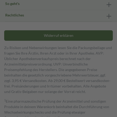
So geht's
Rechtliches
Widerruf erklären
Zu Risiken und Nebenwirkungen lesen Sie die Packungsbeilage und
fragen Sie Ihre Ärztin, Ihren Arzt oder in Ihrer Apotheke. AVP:
Üblicher Apothekenverkaufspreis berechnet nach der
Arzneimittelpreisverordnung. UVP: Unverbindliche
Preisempfehlung des Herstellers. Die angegebenen Preise
beinhalten die gesetzlich vorgeschriebene Mehrwertsteuer, ggf.
zzgl. 3,95 € Versandkosten. Ab 29,00 € Bestell­wert versand­kosten­
frei. Preisänderungen und Irrtümer vorbehalten. Alle Angebote
und Gratis-Beigaben nur solange der Vorrat reicht.
1
Eine pharmazeutische Prüfung der Arzneimittel und sonstigen
Produkte in deinem Warenkorb beinhaltet die Durchführung von
Wechselwirkungschecks und die Prüfung etwaiger