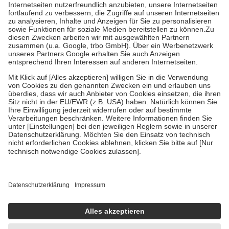
Kosten der Leistung zu entrichten.
Diese Regeln gelten grundsätzlich auch für Online-Apotheken.
Bei Heilmitteln und häuslicher Krankenpflege beträgt die
Zuzahlung zehn Prozent der Kosten sowie zehn Euro je
Verordnung.
Um das Engagement der Versicherten für ihre eigene Gesundheit zu
stärken und die besondere Stellung der Familie zu unterstützen,
fallen
keine Zuzahlungen
an bei:
• Kindern und Jugendlichen bis zum vollendeten 18. Lebensjahr
mit Ausnahme der Fahrkosten
• Untersuchungen zur Vorsorge und Früherkennung, die von der
GKV getragen werden
• empfohlenen Schutzimpfungen
• Harn- und Blutteststreifen
Wir nutzen Trusted Shops als unabhängigen Dienstleister für die
Einholung von Bewertungen. Trusted Shops hat Maßnahmen
getroffen, um sicherzustellen, dass es sich um echte Bewertungen
handelt. Mehr Informationen findest du hier:
https://help.etrusted.com/hc/de/articles/4419944605341
Einige Bilder und Inhalte wurden unter Zuhilfenahme künstlicher