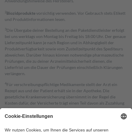
Anwendungshinweise des Herstellers.
2
Biozidprodukte
vorsichtig verwenden. Vor Gebrauch stets Etikett
und Produktinformationen lesen.
3
Die Übergabe deiner Bestellung an den Paketdienstleister erfolgt
bei uns werktags von Montag bis Freitag bis 18:00 Uhr. Der genaue
Lieferzeitpunkt kann je nach Region und in Abhängigkeit der
Produktverfügbarkeit sowie vom Zustellzeitpunkt des Spediteurs
abweichen. Darüber hinaus können notwendige pharmazeutische
Prüfungen, die zu deiner Arzneimittelsicherheit dienen, die
Lieferfrist um die Dauer der Prüfungen einschließlich Klärungen
verlängern.
4
Für verschreibungspflichtige Medikamente stellt der Arzt ein
Rezept aus und der Patient erhält sie in der Apotheke. Die
gesetzliche Krankenversicherung übernimmt in der Regel die
Kosten dafür, der Versicherte trägt einen Teil davon als Zuzahlung
mit.
Grundsätzlich leisten Mitglieder Zuzahlungen in Höhe von zehn
Prozent des Abgabepreises,
mindestens
jedoch
fünf Euro
und
höchstens zehn Euro.
Es sind jedoch nie mehr als die tatsächlichen