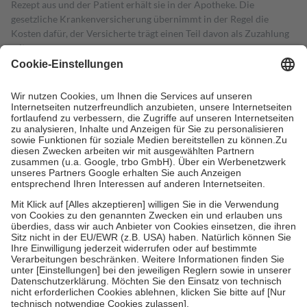
Rezept aus und der Patient erhält sie in der Apotheke. Die
gesetzliche Krankenversicherung übernimmt in der Regel die
Kosten dafür, der Versicherte trägt einen Teil davon als Zuzahlung
mit.
Grundsätzlich leisten Mitglieder Zuzahlungen in Höhe von zehn
Prozent des Abgabepreises,
mindestens
jedoch
fünf Euro
und
höchstens zehn Euro.
Es sind jedoch nie mehr als die tatsächlichen
Kosten der Leistung zu entrichten.
Diese Regeln gelten grundsätzlich auch für Online-Apotheken.
Bei Heilmitteln und häuslicher Krankenpflege beträgt die
Zuzahlung zehn Prozent der Kosten sowie zehn Euro je
Verordnung.
Um das Engagement der Versicherten für ihre eigene Gesundheit zu
stärken und die besondere Stellung der Familie zu unterstützen,
fallen
keine Zuzahlungen
an bei:
• Kindern und Jugendlichen bis zum vollendeten 18. Lebensjahr
mit Ausnahme der Fahrkosten
• Untersuchungen zur Vorsorge und Früherkennung, die von der
GKV getragen werden
• empfohlenen Schutzimpfungen
• Harn- und Blutteststreifen