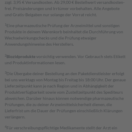
zzgl. 3,95 € Versandkosten. Ab 29,00 € Bestell­wert versand­kosten­
frei. Preisänderungen und Irrtümer vorbehalten. Alle Angebote
und Gratis-Beigaben nur solange der Vorrat reicht.
1
Eine pharmazeutische Prüfung der Arzneimittel und sonstigen
Produkte in deinem Warenkorb beinhaltet die Durchführung von
Wechselwirkungschecks und die Prüfung etwaiger
Anwendungshinweise des Herstellers.
2
Biozidprodukte
vorsichtig verwenden. Vor Gebrauch stets Etikett
und Produktinformationen lesen.
3
Die Übergabe deiner Bestellung an den Paketdienstleister erfolgt
bei uns werktags von Montag bis Freitag bis 18:00 Uhr. Der genaue
Lieferzeitpunkt kann je nach Region und in Abhängigkeit der
Produktverfügbarkeit sowie vom Zustellzeitpunkt des Spediteurs
abweichen. Darüber hinaus können notwendige pharmazeutische
Prüfungen, die zu deiner Arzneimittelsicherheit dienen, die
Lieferfrist um die Dauer der Prüfungen einschließlich Klärungen
verlängern.
4
Für verschreibungspflichtige Medikamente stellt der Arzt ein