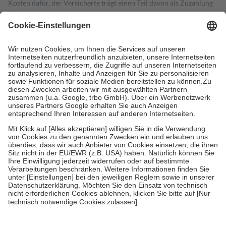
Kosten dafür, der Versicherte trägt einen Teil davon als Zuzahlung
mit.
Grundsätzlich leisten Mitglieder Zuzahlungen in Höhe von zehn
Prozent des Abgabepreises,
mindestens
jedoch
fünf Euro
und
höchstens zehn Euro.
Es sind jedoch nie mehr als die tatsächlichen
Kosten der Leistung zu entrichten.
Diese Regeln gelten grundsätzlich auch für Online-Apotheken.
Bei Heilmitteln und häuslicher Krankenpflege beträgt die
Zuzahlung zehn Prozent der Kosten sowie zehn Euro je
Verordnung.
Um das Engagement der Versicherten für ihre eigene Gesundheit zu
stärken und die besondere Stellung der Familie zu unterstützen,
fallen
keine Zuzahlungen
an bei:
• Kindern und Jugendlichen bis zum vollendeten 18. Lebensjahr
mit Ausnahme der Fahrkosten
• Untersuchungen zur Vorsorge und Früherkennung, die von der
GKV getragen werden
• empfohlenen Schutzimpfungen
• Harn- und Blutteststreifen
Wir nutzen Trusted Shops als unabhängigen Dienstleister für die
Einholung von Bewertungen. Trusted Shops hat Maßnahmen