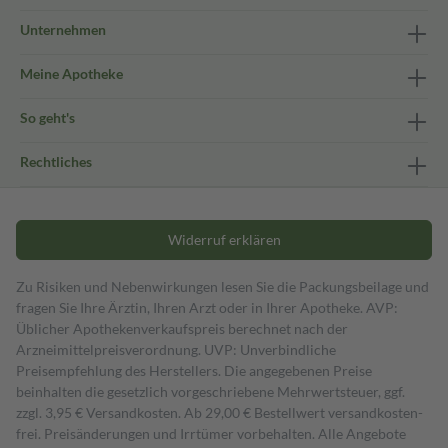
Unternehmen
Meine Apotheke
So geht's
Rechtliches
Widerruf erklären
Zu Risiken und Nebenwirkungen lesen Sie die Packungsbeilage und
fragen Sie Ihre Ärztin, Ihren Arzt oder in Ihrer Apotheke. AVP:
Üblicher Apothekenverkaufspreis berechnet nach der
Arzneimittelpreisverordnung. UVP: Unverbindliche
Preisempfehlung des Herstellers. Die angegebenen Preise
beinhalten die gesetzlich vorgeschriebene Mehrwertsteuer, ggf.
zzgl. 3,95 € Versandkosten. Ab 29,00 € Bestell­wert versand­kosten­
frei. Preisänderungen und Irrtümer vorbehalten. Alle Angebote