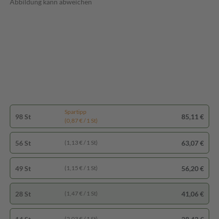
Abbildung kann abweichen
Spartipp
98 St
85,11 €
(0,87 € / 1 St)
56 St
63,07 €
(1,13 € / 1 St)
49 St
56,20 €
(1,15 € / 1 St)
28 St
41,06 €
(1,47 € / 1 St)
(2,03 € / 1 St)