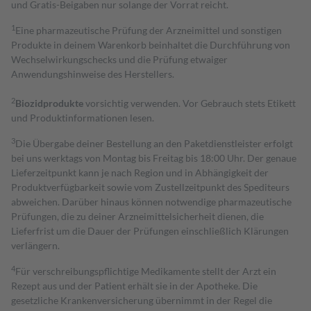
und Gratis-Beigaben nur solange der Vorrat reicht.
1
Eine pharmazeutische Prüfung der Arzneimittel und sonstigen
Produkte in deinem Warenkorb beinhaltet die Durchführung von
Wechselwirkungschecks und die Prüfung etwaiger
Anwendungshinweise des Herstellers.
2
Biozidprodukte
vorsichtig verwenden. Vor Gebrauch stets Etikett
und Produktinformationen lesen.
3
Die Übergabe deiner Bestellung an den Paketdienstleister erfolgt
bei uns werktags von Montag bis Freitag bis 18:00 Uhr. Der genaue
Lieferzeitpunkt kann je nach Region und in Abhängigkeit der
Produktverfügbarkeit sowie vom Zustellzeitpunkt des Spediteurs
abweichen. Darüber hinaus können notwendige pharmazeutische
Prüfungen, die zu deiner Arzneimittelsicherheit dienen, die
Lieferfrist um die Dauer der Prüfungen einschließlich Klärungen
verlängern.
4
Für verschreibungspflichtige Medikamente stellt der Arzt ein
Rezept aus und der Patient erhält sie in der Apotheke. Die
gesetzliche Krankenversicherung übernimmt in der Regel die