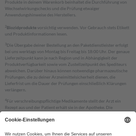
Produkte in deinem Warenkorb beinhaltet die Durchführung von
Wechselwirkungschecks und die Prüfung etwaiger
Anwendungshinweise des Herstellers.
2
Biozidprodukte
vorsichtig verwenden. Vor Gebrauch stets Etikett
und Produktinformationen lesen.
3
Die Übergabe deiner Bestellung an den Paketdienstleister erfolgt
bei uns werktags von Montag bis Freitag bis 18:00 Uhr. Der genaue
Lieferzeitpunkt kann je nach Region und in Abhängigkeit der
Produktverfügbarkeit sowie vom Zustellzeitpunkt des Spediteurs
abweichen. Darüber hinaus können notwendige pharmazeutische
Prüfungen, die zu deiner Arzneimittelsicherheit dienen, die
Lieferfrist um die Dauer der Prüfungen einschließlich Klärungen
verlängern.
4
Für verschreibungspflichtige Medikamente stellt der Arzt ein
Rezept aus und der Patient erhält sie in der Apotheke. Die
gesetzliche Krankenversicherung übernimmt in der Regel die
Kosten dafür, der Versicherte trägt einen Teil davon als Zuzahlung
mit.
Grundsätzlich leisten Mitglieder Zuzahlungen in Höhe von zehn