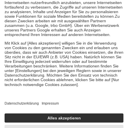
Prozent des Abgabepreises,
mindestens
jedoch
fünf Euro
und
höchstens zehn Euro.
Es sind jedoch nie mehr als die tatsächlichen
Kosten der Leistung zu entrichten.
Diese Regeln gelten grundsätzlich auch für Online-Apotheken.
Bei Heilmitteln und häuslicher Krankenpflege beträgt die
Zuzahlung zehn Prozent der Kosten sowie zehn Euro je
Verordnung.
Um das Engagement der Versicherten für ihre eigene Gesundheit zu
stärken und die besondere Stellung der Familie zu unterstützen,
fallen
keine Zuzahlungen
an bei:
• Kindern und Jugendlichen bis zum vollendeten 18. Lebensjahr
mit Ausnahme der Fahrkosten
• Untersuchungen zur Vorsorge und Früherkennung, die von der
GKV getragen werden
• empfohlenen Schutzimpfungen
• Harn- und Blutteststreifen
Wir nutzen Trusted Shops als unabhängigen Dienstleister für die
Einholung von Bewertungen. Trusted Shops hat Maßnahmen
getroffen, um sicherzustellen, dass es sich um echte Bewertungen
handelt. Mehr Informationen findest du hier:
https://help.etrusted.com/hc/de/articles/4419944605341