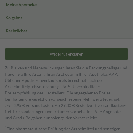
Meine Apotheke
So geht's
Rechtliches
Widerruf erklären
Zu Risiken und Nebenwirkungen lesen Sie die Packungsbeilage und
fragen Sie Ihre Ärztin, Ihren Arzt oder in Ihrer Apotheke. AVP:
Üblicher Apothekenverkaufspreis berechnet nach der
Arzneimittelpreisverordnung. UVP: Unverbindliche
Preisempfehlung des Herstellers. Die angegebenen Preise
beinhalten die gesetzlich vorgeschriebene Mehrwertsteuer, ggf.
zzgl. 3,95 € Versandkosten. Ab 29,00 € Bestell­wert versand­kosten­
frei. Preisänderungen und Irrtümer vorbehalten. Alle Angebote
und Gratis-Beigaben nur solange der Vorrat reicht.
1
Eine pharmazeutische Prüfung der Arzneimittel und sonstigen