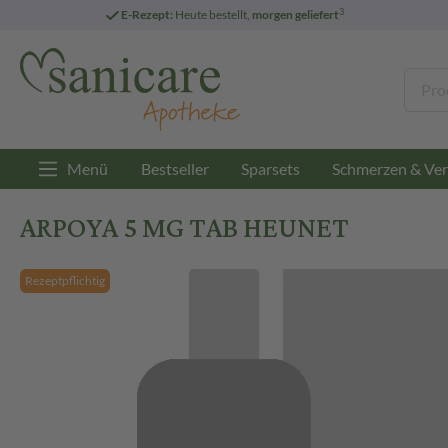
3
E-Rezept:
Heute bestellt,
morgen geliefert
Menü
Bestseller
Sparsets
Schmerzen & Ver
ARPOYA 5 MG TAB HEUNET
Rezeptpflichtig