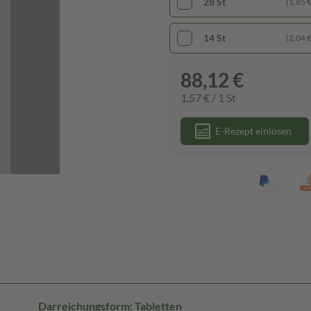
28 St
(1,85 € 
14 St
(2,04 € 
88,12 €
1,57 € / 1 St
E-Rezept einlösen
Darreichungsform: Tabletten