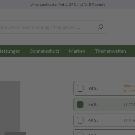
versandkostenfrei
ab 29 € und für E-Rezepte
letzungen
Sonnenschutz
Marken
Themenwelten
Sparti
98 St
(0,91 € 
56 St
(1,57 € 
49 St
(1,18 € 