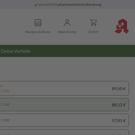
persönliche
pharmazeutische Beratung
Rezept einlösen
Mein Konto
0,00 €
Deine Vorteile
pp
89,50 €
/ 1 St)
88,12 €
/ 1 St)
57,81 €
/ 1 St)