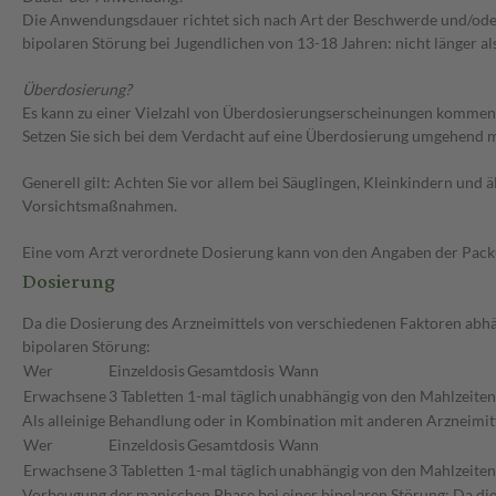
Die Anwendungsdauer richtet sich nach Art der Beschwerde und/oder
bipolaren Störung bei Jugendlichen von 13-18 Jahren: nicht länger a
Überdosierung?
Es kann zu einer Vielzahl von Überdosierungserscheinungen kommen, u
Setzen Sie sich bei dem Verdacht auf eine Überdosierung umgehend m
Generell gilt: Achten Sie vor allem bei Säuglingen, Kleinkindern un
Vorsichtsmaßnahmen.
Eine vom Arzt verordnete Dosierung kann von den Angaben der Packun
Dosierung
Da die Dosierung des Arzneimittels von verschiedenen Faktoren abhän
bipolaren Störung:
Wer
Einzeldosis
Gesamtdosis
Wann
Erwachsene
3 Tabletten
1-mal täglich
unabhängig von den Mahlzeiten
Als alleinige Behandlung oder in Kombination mit anderen Arzneimitt
Wer
Einzeldosis
Gesamtdosis
Wann
Erwachsene
3 Tabletten
1-mal täglich
unabhängig von den Mahlzeiten
Vorbeugung der manischen Phase bei einer bipolaren Störung: Da die 