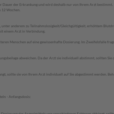
 Dauer der Erkrankung und wird deshalb nur von Ihrem Arzt bestimmt. 
ls 12 Wochen.
nter anderem zu Teilnahmslosigkeit/Gleichgültigkeit, erhöhtem Blutdruc
it einem Arzt in Verbindung.
d älteren Menschen auf eine gewissenhafte Dosierung. Im Zweifelsfalle f
gsbeilage abweichen. Da der Arzt sie individuell abstimmt, sollten Si
gt, sollte sie von Ihrem Arzt individuell auf Sie abgestimmt werden. B
eln - Anfangsdosis:
Dosierung des Arzneimittels von verschiedenen Faktoren abhängt, sollte 