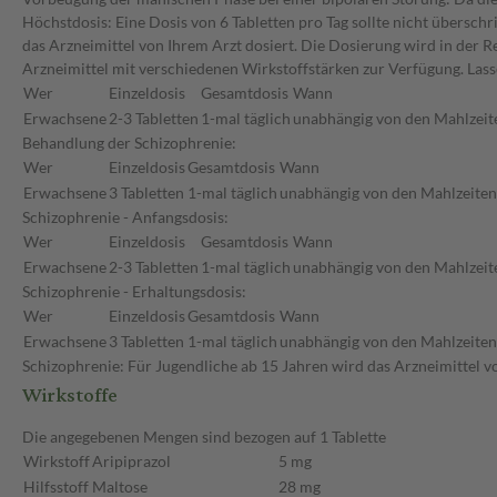
Höchstdosis: Eine Dosis von 6 Tabletten pro Tag sollte nicht übersc
das Arzneimittel von Ihrem Arzt dosiert. Die Dosierung wird in der R
Arzneimittel mit verschiedenen Wirkstoffstärken zur Verfügung. Lass
Wer
Einzeldosis
Gesamtdosis
Wann
Erwachsene
2-3 Tabletten
1-mal täglich
unabhängig von den Mahlzeit
Behandlung der Schizophrenie:
Wer
Einzeldosis
Gesamtdosis
Wann
Erwachsene
3 Tabletten
1-mal täglich
unabhängig von den Mahlzeiten
Schizophrenie - Anfangsdosis:
Wer
Einzeldosis
Gesamtdosis
Wann
Erwachsene
2-3 Tabletten
1-mal täglich
unabhängig von den Mahlzeit
Schizophrenie - Erhaltungsdosis:
Wer
Einzeldosis
Gesamtdosis
Wann
Erwachsene
3 Tabletten
1-mal täglich
unabhängig von den Mahlzeiten
Schizophrenie: Für Jugendliche ab 15 Jahren wird das Arzneimittel vo
Wirkstoffe
Die angegebenen Mengen sind bezogen auf 1 Tablette
Wirkstoff
Aripiprazol
5 mg
Hilfsstoff
Maltose
28 mg