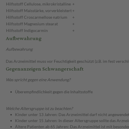
Hilfsstoff
Cellulose, mikrokristalline
+
Hilfsstoff
Maisstärke, vorverkleistert
+
Hilfsstoff
Croscarmellose natrium
+
Hilfsstoff
Magnesium stearat
+
Hilfsstoff
Indigocarmin
+
Aufbewahrung
Aufbewahrung
Das Arzneimittel muss vor Feuchtigkeit geschützt (z.B. im fest versc
Gegenanzeigen Schwangerschaft
Was spricht gegen eine Anwendung?
Überempfindlichkeit gegen die Inhaltsstoffe
Welche Altersgruppe ist zu beachten?
Kinder unter 13 Jahren: Das Arzneimittel darf nicht angewende
Kinder unter 15 Jahren: In dieser Altersgruppe sollte das Arzn
Ältere Patienten ab 65 Jahren: Das Arzneimittel ist mit besond