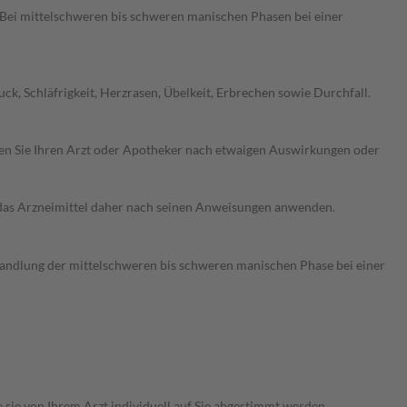
Bei mittelschweren bis schweren manischen Phasen bei einer
k, Schläfrigkeit, Herzrasen, Übelkeit, Erbrechen sowie Durchfall.
ragen Sie Ihren Arzt oder Apotheker nach etwaigen Auswirkungen oder
e das Arzneimittel daher nach seinen Anweisungen anwenden.
ehandlung der mittelschweren bis schweren manischen Phase bei einer
sie von Ihrem Arzt individuell auf Sie abgestimmt werden.