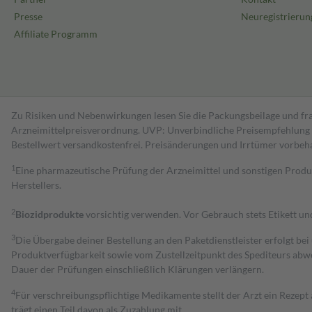
Presse
Neuregistrierun
Affiliate Programm
Zu Risiken und Nebenwirkungen lesen Sie die Packungsbeilage und fra
Arzneimittelpreisverordnung. UVP: Unverbindliche Preisempfehlung de
Bestell­wert versand­kosten­frei. Preisänderungen und Irrtümer vorbeh
1
Eine pharmazeutische Prüfung der Arzneimittel und sonstigen Pro
Herstellers.
2
Biozidprodukte
vorsichtig verwenden. Vor Gebrauch stets Etikett u
3
Die Übergabe deiner Bestellung an den Paketdienstleister erfolgt bei
Produktverfügbarkeit sowie vom Zustellzeitpunkt des Spediteurs abwe
Dauer der Prüfungen einschließlich Klärungen verlängern.
4
Für verschreibungspflichtige Medikamente stellt der Arzt ein Rezept 
trägt einen Teil davon als Zuzahlung mit.