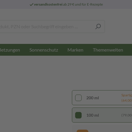
versandkostenfrei
ab 29 € und für E-Rezepte
letzungen
Sonnenschutz
Marken
Themenwelten
Sparti
200 ml
(64,00 €
100 ml
(79,00 €