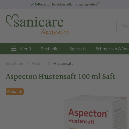
3
E-Rezept:
Heute bestellt,
morgen geliefert
Menü
Bestseller
Sparsets
Schmerzen & Ver
Erkältung
Husten
Hustensaft
Aspecton Hustensaft 100 ml Saft
Pflanzlich