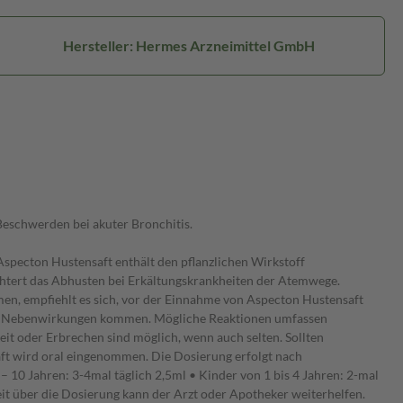
Hersteller: Hermes Arzneimittel GmbH
eschwerden bei akuter Bronchitis.
specton Hustensaft enthält den pflanzlichen Wirkstoff
chtert das Abhusten bei Erkältungskrankheiten der Atemwege.
n, empfiehlt es sich, vor der Einnahme von Aspecton Hustensaft
 zu Nebenwirkungen kommen. Mögliche Reaktionen umfassen
t oder Erbrechen sind möglich, wenn auch selten. Sollten
t wird oral eingenommen. Die Dosierung erfolgt nach
– 10 Jahren: 3-4mal täglich 2,5ml • Kinder von 1 bis 4 Jahren: 2-mal
it über die Dosierung kann der Arzt oder Apotheker weiterhelfen.