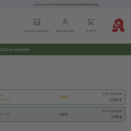
persönliche
pharmazeutische Beratung
Rezept einlösen
Mein Konto
0,00 €
Deine Vorteile
AVP:
16,78 €
pp
-24%
12,80 €
 / 1 l)
AVP:
10,72 €
-26%
 / 1 l)
7,90 €