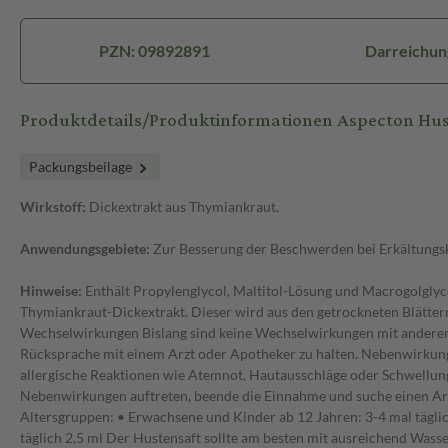
PZN: 09892891
Darreichun
Produktdetails/Produktinformationen Aspecton Hus
Packungsbeilage
Wirkstoff:
Dickextrakt aus Thymiankraut.
Anwendungsgebiete:
Zur Besserung der Beschwerden bei Erkältungsk
Hinweise:
Enthält Propylenglycol, Maltitol-Lösung und Macrogolglyce
Thymiankraut-Dickextrakt. Dieser wird aus den getrockneten Blätter
Wechselwirkungen Bislang sind keine Wechselwirkungen mit anderen 
Rücksprache mit einem Arzt oder Apotheker zu halten. Nebenwirkun
allergische Reaktionen wie Atemnot, Hautausschläge oder Schwellun
Nebenwirkungen auftreten, beende die Einnahme und suche einen Ar
Altersgruppen: • Erwachsene und Kinder ab 12 Jahren: 3-4 mal täglich
täglich 2,5 ml Der Hustensaft sollte am besten mit ausreichend Was