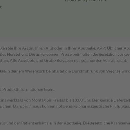
g
gen Sie Ihre Ärztin, Ihren Arzt oder in Ihrer Apotheke. AVP: Üblicher A
s Herstellers. Die angegebenen Preise beinhalten die gesetzlich vorgesc
alten. Alle Angebote und Gratis-Beigaben nur solange der Vorrat reicht.
dukte in deinem Warenkorb beinhaltet die Durchführung von Wechselwir
nd Produktinformationen lesen.
 uns werktags von Montag bis Freitag bis 18:00 Uhr. Der genaue Lieferze
ichen. Darüber hinaus können notwendige pharmazeutische Prüfungen, die
aus und der Patient erhält sie in der Apotheke. Die gesetzliche Krankenv