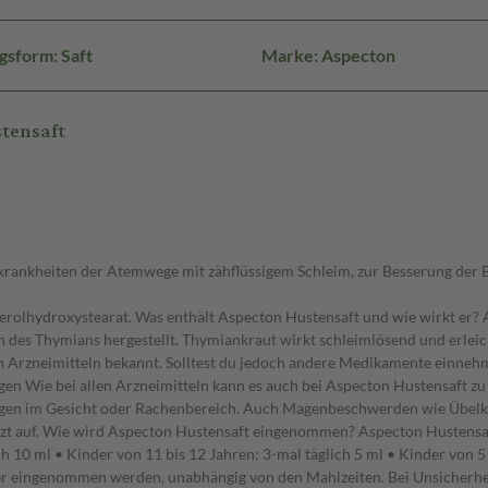
gsform: Saft
Marke: Aspecton
tensaft
rankheiten der Atemwege mit zähflüssigem Schleim, zur Besserung der B
rolhydroxystearat. Was enthält Aspecton Hustensaft und wie wirkt er? A
n des Thymians hergestellt. Thymiankraut wirkt schleimlösend und erlei
Arzneimitteln bekannt. Solltest du jedoch andere Medikamente einnehme
gen Wie bei allen Arzneimitteln kann es auch bei Aspecton Hustensaft
gen im Gesicht oder Rachenbereich. Auch Magenbeschwerden wie Übelkei
zt auf. Wie wird Aspecton Hustensaft eingenommen? Aspecton Hustensaf
 10 ml • Kinder von 11 bis 12 Jahren: 3-mal täglich 5 ml • Kinder von 5 
ser eingenommen werden, unabhängig von den Mahlzeiten. Bei Unsicherhe