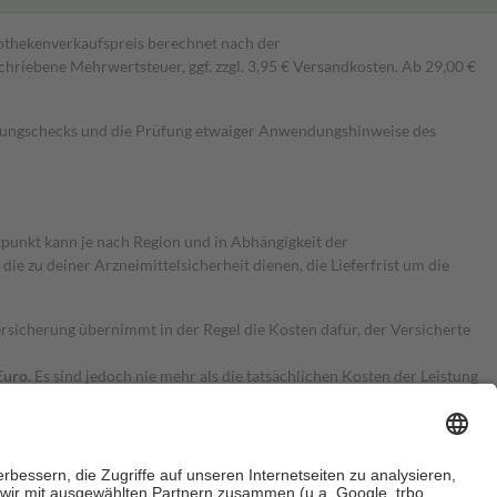
pothekenverkaufspreis berechnet nach der
hriebene Mehrwertsteuer, ggf. zzgl. 3,95 € Versandkosten. Ab 29,00 €
kungschecks und die Prüfung etwaiger Anwendungshinweise des
itpunkt kann je nach Region und in Abhängigkeit der
 zu deiner Arzneimittelsicherheit dienen, die Lieferfrist um die
ersicherung übernimmt in der Regel die Kosten dafür, der Versicherte
Euro.
Es sind jedoch nie mehr als die tatsächlichen Kosten der Leistung
e Zuzahlungen
an bei: