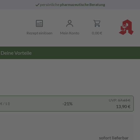
persönliche
pharmazeutische Beratung
Rezept einlösen
Mein Konto
0,00 €
Deine Vorteile
UVP:
17,65 €
-21%
 / 1 l)
13,90 €
sofort lieferbar