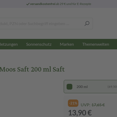
versandkostenfrei
ab 29 € und für E-Rezepte
letzungen
Sonnenschutz
Marken
Themenwelten
Moos Saft 200 ml Saft
200 ml
(69,50 €
-21%
UVP:
17,65 €
13,90 €