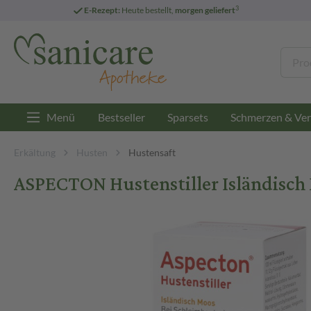
3
E-Rezept:
Heute bestellt,
morgen geliefert
Menü
Bestseller
Sparsets
Schmerzen & Ver
Erkältung
Husten
Hustensaft
ASPECTON Hustenstiller Isländisch 