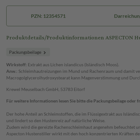
PZN: 12354571
Darreichun
Produktdetails/Produktinformationen ASPECTON Hust
Packungsbeilage
Wirkstoff
: Extrakt aus Lichen islandicus (Isländisch Moos).
Anw
.: Schleimhautreizungen im Mund und Rachenraum und damit verb
Macrogolglycerolhydroxystearat kann Magenverstimmung und Durch
Krewel Meuselbach GmbH, 53783 Eitorf
Für weitere Informationen lesen Sie bitte die Packungsbeilage oder fr
Der hohe Anteil an Schleimstoffen, die im Flüssigextrakt aus Isländisc
und lindert so den Hustenreiz auf natürliche Weise.
Zudem wird die gereizte Rachenschleimhaut angenehm befeuchtet un
Aspecton Hustenstiller wirkt mit den hoch konzentrierten Kräften