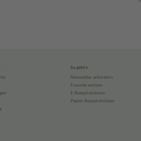
e
So geht's
nto
Newsletter anfordern
Freunde werben
gen
E-Rezept einlösen
Papier Rezept einlösen
g