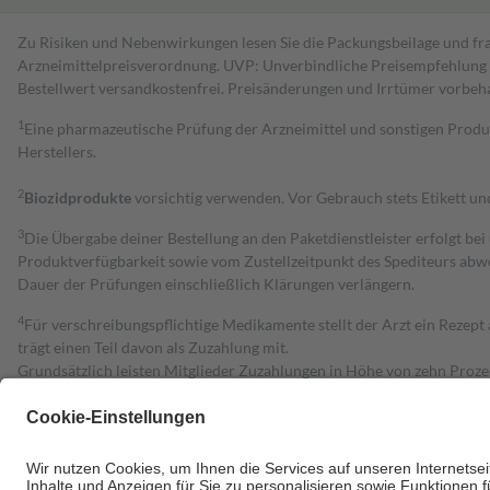
Zu Risiken und Nebenwirkungen lesen Sie die Packungsbeilage und fra
Arzneimittelpreisverordnung. UVP: Unverbindliche Preisempfehlung de
Bestell­wert versand­kosten­frei. Preisänderungen und Irrtümer vorbeh
1
Eine pharmazeutische Prüfung der Arzneimittel und sonstigen Pro
Herstellers.
2
Biozidprodukte
vorsichtig verwenden. Vor Gebrauch stets Etikett u
3
Die Übergabe deiner Bestellung an den Paketdienstleister erfolgt bei
Produktverfügbarkeit sowie vom Zustellzeitpunkt des Spediteurs abwe
Dauer der Prüfungen einschließlich Klärungen verlängern.
4
Für verschreibungspflichtige Medikamente stellt der Arzt ein Rezept 
trägt einen Teil davon als Zuzahlung mit.
Grundsätzlich leisten Mitglieder Zuzahlungen in Höhe von zehn Proz
zu entrichten.
Diese Regeln gelten grundsätzlich auch für Online-Apotheken.
Bei Heilmitteln und häuslicher Krankenpflege beträgt die Zuzahlung 
Um das Engagement der Versicherten für ihre eigene Gesundheit zu stä
• Kindern und Jugendlichen bis zum vollendeten 18. Lebensjahr mit