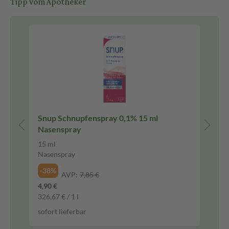
Tipp vom Apotheker
Snup Schnupfenspray 0,1% 15 ml
ne
Nasenspray
ZU
15 ml
24 
Nasenspray
Lut
-38%
-3
AVP:
7,85 €
4,90 €
7,7
326,67 € / 1 l
0,3
sofort lieferbar
sof