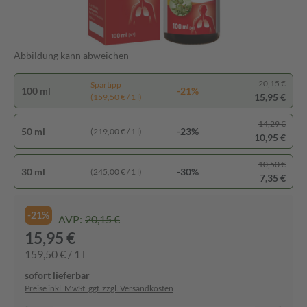
Abbildung kann abweichen
20,15 €
Spartipp
100 ml
-21%
15,95 €
(159,50 € / 1 l)
14,29 €
50 ml
-23%
(219,00 € / 1 l)
10,95 €
10,50 €
30 ml
-30%
(245,00 € / 1 l)
7,35 €
-21%
AVP:
20,15 €
15,95 €
159,50 € / 1 l
sofort lieferbar
Preise inkl. MwSt. ggf. zzgl. Versandkosten