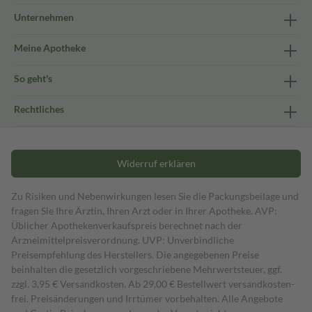
Unternehmen
Meine Apotheke
So geht's
Rechtliches
Widerruf erklären
Zu Risiken und Nebenwirkungen lesen Sie die Packungsbeilage und
fragen Sie Ihre Ärztin, Ihren Arzt oder in Ihrer Apotheke. AVP:
Üblicher Apothekenverkaufspreis berechnet nach der
Arzneimittelpreisverordnung. UVP: Unverbindliche
Preisempfehlung des Herstellers. Die angegebenen Preise
beinhalten die gesetzlich vorgeschriebene Mehrwertsteuer, ggf.
zzgl. 3,95 € Versandkosten. Ab 29,00 € Bestell­wert versand­kosten­
frei. Preisänderungen und Irrtümer vorbehalten. Alle Angebote