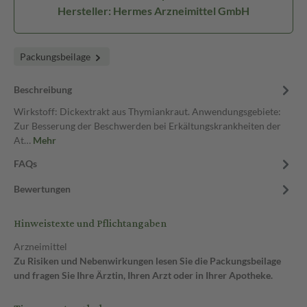
Hersteller: Hermes Arzneimittel GmbH
Packungsbeilage
Beschreibung
Wirkstoff: Dickextrakt aus Thymiankraut. Anwendungsgebiete:
Zur Besserung der Beschwerden bei Erkältungskrankheiten der
At…
Mehr
FAQs
Bewertungen
Hinweistexte und Pflichtangaben
Arzneimittel
Zu Risiken und Nebenwirkungen lesen Sie die Packungsbeilage
und fragen Sie Ihre Ärztin, Ihren Arzt oder in Ihrer Apotheke.