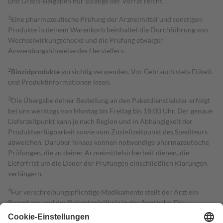
und Gratis-Beigaben nur solange der Vorrat reicht.
1
Eine pharmazeutische Prüfung der Arzneimittel und sonstigen
Produkte in deinem Warenkorb beinhaltet die Durchführung von
Wechselwirkungschecks und die Prüfung etwaiger
Anwendungshinweise des Herstellers.
2
Biozidprodukte
vorsichtig verwenden. Vor Gebrauch stets Etikett
und Produktinformationen lesen.
3
Die Übergabe deiner Bestellung an den Paketdienstleister erfolgt
bei uns werktags von Montag bis Freitag bis 18:00 Uhr. Der genaue
Lieferzeitpunkt kann je nach Region und in Abhängigkeit der
Produktverfügbarkeit sowie vom Zustellzeitpunkt des Spediteurs
abweichen. Darüber hinaus können notwendige pharmazeutische
Prüfungen, die zu deiner Arzneimittelsicherheit dienen, die
Lieferfrist um die Dauer der Prüfungen einschließlich Klärungen
verlängern.
4
Für verschreibungspflichtige Medikamente stellt der Arzt ein
Rezept aus und der Patient erhält sie in der Apotheke. Die
gesetzliche Krankenversicherung übernimmt in der Regel die