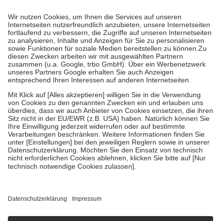
Kosten dafür, der Versicherte trägt einen Teil davon als Zuzahlung
mit.
Grundsätzlich leisten Mitglieder Zuzahlungen in Höhe von zehn
Prozent des Abgabepreises,
mindestens
jedoch
fünf Euro
und
höchstens zehn Euro.
Es sind jedoch nie mehr als die tatsächlichen
Kosten der Leistung zu entrichten.
Diese Regeln gelten grundsätzlich auch für Online-Apotheken.
Bei Heilmitteln und häuslicher Krankenpflege beträgt die
Zuzahlung zehn Prozent der Kosten sowie zehn Euro je
Verordnung.
Um das Engagement der Versicherten für ihre eigene Gesundheit zu
stärken und die besondere Stellung der Familie zu unterstützen,
fallen
keine Zuzahlungen
an bei:
• Kindern und Jugendlichen bis zum vollendeten 18. Lebensjahr
mit Ausnahme der Fahrkosten
• Untersuchungen zur Vorsorge und Früherkennung, die von der
GKV getragen werden
• empfohlenen Schutzimpfungen
• Harn- und Blutteststreifen
Wir nutzen Trusted Shops als unabhängigen Dienstleister für die
Einholung von Bewertungen. Trusted Shops hat Maßnahmen