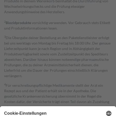
Produkte in deinem Warenkorb beinhaltet die Durchführung von
Wechselwirkungschecks und die Prüfung etwaiger
Anwendungshinweise des Herstellers.
2
Biozidprodukte
vorsichtig verwenden. Vor Gebrauch stets Etikett
und Produktinformationen lesen.
3
Die Übergabe deiner Bestellung an den Paketdienstleister erfolgt
bei uns werktags von Montag bis Freitag bis 18:00 Uhr. Der genaue
Lieferzeitpunkt kann je nach Region und in Abhängigkeit der
Produktverfügbarkeit sowie vom Zustellzeitpunkt des Spediteurs
abweichen. Darüber hinaus können notwendige pharmazeutische
Prüfungen, die zu deiner Arzneimittelsicherheit dienen, die
Lieferfrist um die Dauer der Prüfungen einschließlich Klärungen
verlängern.
4
Für verschreibungspflichtige Medikamente stellt der Arzt ein
Rezept aus und der Patient erhält sie in der Apotheke. Die
gesetzliche Krankenversicherung übernimmt in der Regel die
Kosten dafür, der Versicherte trägt einen Teil davon als Zuzahlung
mit.
Grundsätzlich leisten Mitglieder Zuzahlungen in Höhe von zehn