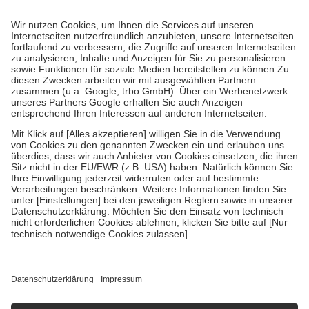
Prozent des Abgabepreises,
mindestens
jedoch
fünf Euro
und
höchstens zehn Euro.
Es sind jedoch nie mehr als die tatsächlichen
Kosten der Leistung zu entrichten.
Diese Regeln gelten grundsätzlich auch für Online-Apotheken.
Bei Heilmitteln und häuslicher Krankenpflege beträgt die
Zuzahlung zehn Prozent der Kosten sowie zehn Euro je
Verordnung.
Um das Engagement der Versicherten für ihre eigene Gesundheit zu
stärken und die besondere Stellung der Familie zu unterstützen,
fallen
keine Zuzahlungen
an bei:
• Kindern und Jugendlichen bis zum vollendeten 18. Lebensjahr
mit Ausnahme der Fahrkosten
• Untersuchungen zur Vorsorge und Früherkennung, die von der
GKV getragen werden
• empfohlenen Schutzimpfungen
• Harn- und Blutteststreifen
Wir nutzen Trusted Shops als unabhängigen Dienstleister für die
Einholung von Bewertungen. Trusted Shops hat Maßnahmen
getroffen, um sicherzustellen, dass es sich um echte Bewertungen
handelt. Mehr Informationen findest du hier:
https://help.etrusted.com/hc/de/articles/4419944605341