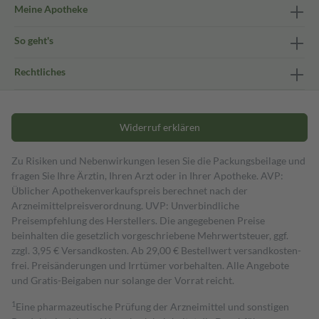
Meine Apotheke
So geht's
Rechtliches
Widerruf erklären
Zu Risiken und Nebenwirkungen lesen Sie die Packungsbeilage und
fragen Sie Ihre Ärztin, Ihren Arzt oder in Ihrer Apotheke. AVP:
Üblicher Apothekenverkaufspreis berechnet nach der
Arzneimittelpreisverordnung. UVP: Unverbindliche
Preisempfehlung des Herstellers. Die angegebenen Preise
beinhalten die gesetzlich vorgeschriebene Mehrwertsteuer, ggf.
zzgl. 3,95 € Versandkosten. Ab 29,00 € Bestell­wert versand­kosten­
frei. Preisänderungen und Irrtümer vorbehalten. Alle Angebote
und Gratis-Beigaben nur solange der Vorrat reicht.
1
Eine pharmazeutische Prüfung der Arzneimittel und sonstigen