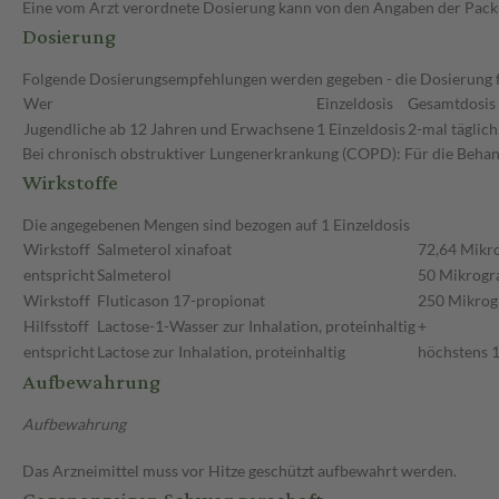
Eine vom Arzt verordnete Dosierung kann von den Angaben der Packun
Dosierung
Folgende Dosierungsempfehlungen werden gegeben - die Dosierung für
Wer
Einzeldosis
Gesamtdosis
Jugendliche ab 12 Jahren und Erwachsene
1 Einzeldosis
2-mal täglich
Bei chronisch obstruktiver Lungenerkrankung (COPD): Für die Behand
Wirkstoffe
Die angegebenen Mengen sind bezogen auf 1 Einzeldosis
Wirkstoff
Salmeterol xinafoat
72,64 Mik
entspricht
Salmeterol
50 Mikrog
Wirkstoff
Fluticason 17-propionat
250 Mikro
Hilfsstoff
Lactose-1-Wasser zur Inhalation, proteinhaltig
+
entspricht
Lactose zur Inhalation, proteinhaltig
höchstens 
Aufbewahrung
Aufbewahrung
Das Arzneimittel muss vor Hitze geschützt aufbewahrt werden.