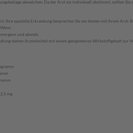
gsbeilage abweichen. Da der Arzt sie individuell abstimmt, sollten Si
 Ihre spezielle Erkrankung besprechen Sie am besten mit Ihrem Arzt: B
Wann
morgens und abends
lung stehen Arzneimittel mit einem geeigneteren Wirkstoffgehalt zur V
rogramm
ramm
gramm
12,5 mg