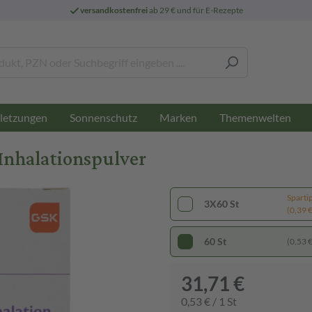
versandkostenfrei
ab 29 € und für E-Rezepte
letzungen
Sonnenschutz
Marken
Themenwelten
Inhalationspulver
Sparti
3X60 St
(0,39 € 
60 St
(0,53 € 
31,71 €
0,53 € / 1 St