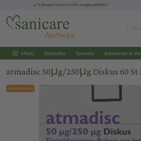
3
E-Rezept:
Heute bestellt,
morgen geliefert
Menü
Bestseller
Sparsets
Schmerzen & Ver
atmadisc 50μg/250μg Diskus 60 St 
Rezeptpflichtig