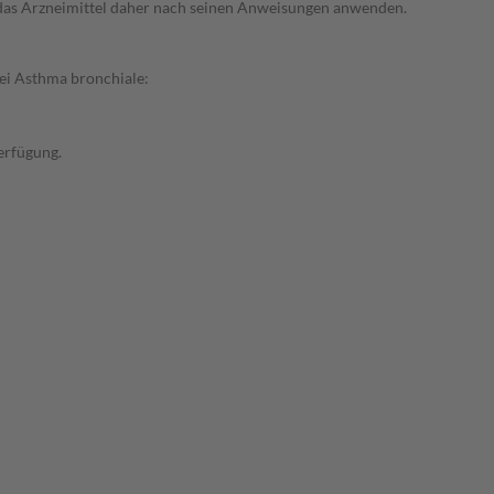
e das Arzneimittel daher nach seinen Anweisungen anwenden.
ei Asthma bronchiale:
erfügung.