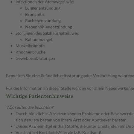
Infektionen der Atemwege, wie:
Lungenentzündung
Bronchitis
Rachenentzündung
Nebenhöhlenentzündung
Störungen des Salzhaushaltes, wie:
Kaliummangel
Muskelkrämpfe
Knochenbrüche
Gewebeeinblutungen
Bemerken Sie eine Befindlichkeitsstörung oder Veränderung während 
Für die Information an dieser Stelle werden vor allem Nebenwirkunge
Wichtige Patientenhinweise
Was sollten Sie beachten?
Durch plötzliches Absetzen können Probleme oder Beschwerden a
sich dazu am besten von Ihrem Arzt oder Apotheker beraten.
Dieses Arzneimittel enthält Stoffe, die unter Umständen als Do
Vorsicht bei Kortikoid-Allergie (z.B. Kortison)!