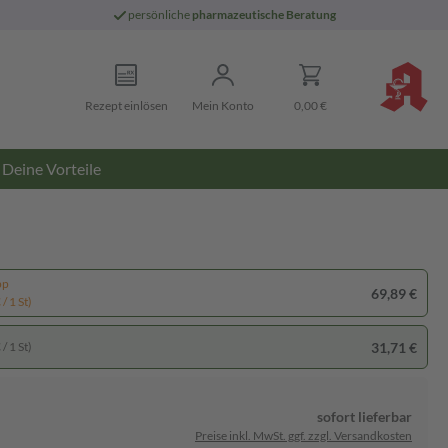
persönliche
pharmazeutische Beratung
Rezept einlösen
Mein Konto
0,00 €
Deine Vorteile
pp
69,89 €
/ 1 St)
31,71 €
/ 1 St)
sofort lieferbar
Preise inkl. MwSt. ggf. zzgl. Versandkosten