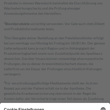
Produkte in deinem Warenkorb beinhaltet die Durchführung von
Wechselwirkungschecks und die Prüfung etwaiger
Anwendungshinweise des Herstellers.
2
Biozidprodukte
vorsichtig verwenden. Vor Gebrauch stets Etikett
und Produktinformationen lesen.
3
Die Übergabe deiner Bestellung an den Paketdienstleister erfolgt
bei uns werktags von Montag bis Freitag bis 18:00 Uhr. Der genaue
Lieferzeitpunkt kann je nach Region und in Abhängigkeit der
Produktverfügbarkeit sowie vom Zustellzeitpunkt des Spediteurs
abweichen. Darüber hinaus können notwendige pharmazeutische
Prüfungen, die zu deiner Arzneimittelsicherheit dienen, die
Lieferfrist um die Dauer der Prüfungen einschließlich Klärungen
verlängern.
4
Für verschreibungspflichtige Medikamente stellt der Arzt ein
Rezept aus und der Patient erhält sie in der Apotheke. Die
gesetzliche Krankenversicherung übernimmt in der Regel die
Kosten dafür, der Versicherte trägt einen Teil davon als Zuzahlung
mit.
Grundsätzlich leisten Mitglieder Zuzahlungen in Höhe von zehn