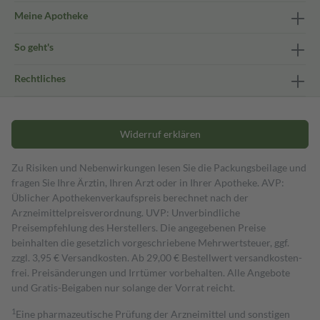
Meine Apotheke
So geht's
Rechtliches
Widerruf erklären
Zu Risiken und Nebenwirkungen lesen Sie die Packungsbeilage und
fragen Sie Ihre Ärztin, Ihren Arzt oder in Ihrer Apotheke. AVP:
Üblicher Apothekenverkaufspreis berechnet nach der
Arzneimittelpreisverordnung. UVP: Unverbindliche
Preisempfehlung des Herstellers. Die angegebenen Preise
beinhalten die gesetzlich vorgeschriebene Mehrwertsteuer, ggf.
zzgl. 3,95 € Versandkosten. Ab 29,00 € Bestell­wert versand­kosten­
frei. Preisänderungen und Irrtümer vorbehalten. Alle Angebote
und Gratis-Beigaben nur solange der Vorrat reicht.
1
Eine pharmazeutische Prüfung der Arzneimittel und sonstigen