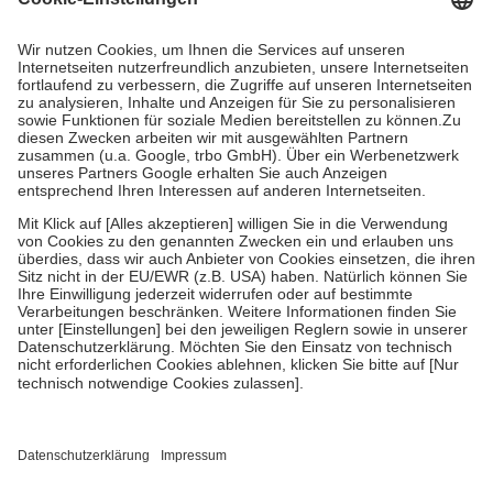
Prozent des Abgabepreises,
mindestens
jedoch
fünf Euro
und
höchstens zehn Euro.
Es sind jedoch nie mehr als die tatsächlichen
Kosten der Leistung zu entrichten.
Diese Regeln gelten grundsätzlich auch für Online-Apotheken.
Bei Heilmitteln und häuslicher Krankenpflege beträgt die
Zuzahlung zehn Prozent der Kosten sowie zehn Euro je
Verordnung.
Um das Engagement der Versicherten für ihre eigene Gesundheit zu
stärken und die besondere Stellung der Familie zu unterstützen,
fallen
keine Zuzahlungen
an bei:
• Kindern und Jugendlichen bis zum vollendeten 18. Lebensjahr
mit Ausnahme der Fahrkosten
• Untersuchungen zur Vorsorge und Früherkennung, die von der
GKV getragen werden
• empfohlenen Schutzimpfungen
• Harn- und Blutteststreifen
Wir nutzen Trusted Shops als unabhängigen Dienstleister für die
Einholung von Bewertungen. Trusted Shops hat Maßnahmen
getroffen, um sicherzustellen, dass es sich um echte Bewertungen
handelt. Mehr Informationen findest du hier: