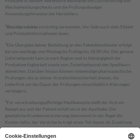
Produkte in deinem Warenkorb beinhaltet die Durchführung von
Wechselwirkungschecks und die Prüfung etwaiger
Anwendungshinweise des Herstellers.
2
Biozidprodukte
vorsichtig verwenden. Vor Gebrauch stets Etikett
und Produktinformationen lesen.
3
Die Übergabe deiner Bestellung an den Paketdienstleister erfolgt
bei uns werktags von Montag bis Freitag bis 18:00 Uhr. Der genaue
Lieferzeitpunkt kann je nach Region und in Abhängigkeit der
Produktverfügbarkeit sowie vom Zustellzeitpunkt des Spediteurs
abweichen. Darüber hinaus können notwendige pharmazeutische
Prüfungen, die zu deiner Arzneimittelsicherheit dienen, die
Lieferfrist um die Dauer der Prüfungen einschließlich Klärungen
verlängern.
4
Für verschreibungspflichtige Medikamente stellt der Arzt ein
Rezept aus und der Patient erhält sie in der Apotheke. Die
gesetzliche Krankenversicherung übernimmt in der Regel die
Kosten dafür, der Versicherte trägt einen Teil davon als Zuzahlung
mit.
Grundsätzlich leisten Mitglieder Zuzahlungen in Höhe von zehn