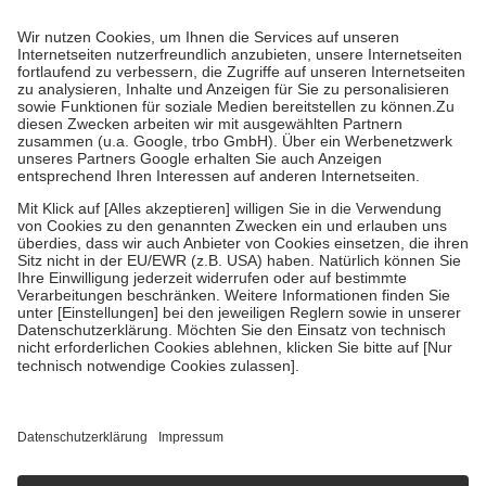
Prozent des Abgabepreises,
mindestens
jedoch
fünf Euro
und
höchstens zehn Euro.
Es sind jedoch nie mehr als die tatsächlichen
Kosten der Leistung zu entrichten.
Diese Regeln gelten grundsätzlich auch für Online-Apotheken.
Bei Heilmitteln und häuslicher Krankenpflege beträgt die
Zuzahlung zehn Prozent der Kosten sowie zehn Euro je
Verordnung.
Um das Engagement der Versicherten für ihre eigene Gesundheit zu
stärken und die besondere Stellung der Familie zu unterstützen,
fallen
keine Zuzahlungen
an bei:
• Kindern und Jugendlichen bis zum vollendeten 18. Lebensjahr
mit Ausnahme der Fahrkosten
• Untersuchungen zur Vorsorge und Früherkennung, die von der
GKV getragen werden
• empfohlenen Schutzimpfungen
• Harn- und Blutteststreifen
Wir nutzen Trusted Shops als unabhängigen Dienstleister für die
Einholung von Bewertungen. Trusted Shops hat Maßnahmen
getroffen, um sicherzustellen, dass es sich um echte Bewertungen
handelt. Mehr Informationen findest du hier:
https://help.etrusted.com/hc/de/articles/4419944605341