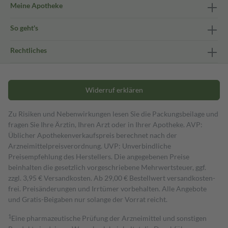
Meine Apotheke
So geht's
Rechtliches
Widerruf erklären
Zu Risiken und Nebenwirkungen lesen Sie die Packungsbeilage und
fragen Sie Ihre Ärztin, Ihren Arzt oder in Ihrer Apotheke. AVP:
Üblicher Apothekenverkaufspreis berechnet nach der
Arzneimittelpreisverordnung. UVP: Unverbindliche
Preisempfehlung des Herstellers. Die angegebenen Preise
beinhalten die gesetzlich vorgeschriebene Mehrwertsteuer, ggf.
zzgl. 3,95 € Versandkosten. Ab 29,00 € Bestell­wert versand­kosten­
frei. Preisänderungen und Irrtümer vorbehalten. Alle Angebote
und Gratis-Beigaben nur solange der Vorrat reicht.
1
Eine pharmazeutische Prüfung der Arzneimittel und sonstigen