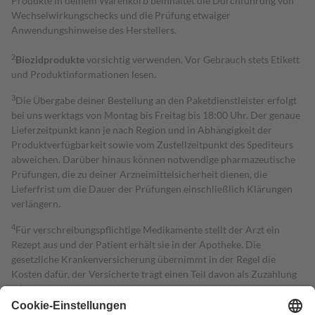
Produkte in deinem Warenkorb beinhaltet die Durchführung von
Wechselwirkungschecks und die Prüfung etwaiger
Anwendungshinweise des Herstellers.
2
Biozidprodukte
vorsichtig verwenden. Vor Gebrauch stets Etikett
und Produktinformationen lesen.
3
Die Übergabe deiner Bestellung an den Paketdienstleister erfolgt
bei uns werktags von Montag bis Freitag bis 18:00 Uhr. Der genaue
Lieferzeitpunkt kann je nach Region und in Abhängigkeit der
Produktverfügbarkeit sowie vom Zustellzeitpunkt des Spediteurs
abweichen. Darüber hinaus können notwendige pharmazeutische
Prüfungen, die zu deiner Arzneimittelsicherheit dienen, die
Lieferfrist um die Dauer der Prüfungen einschließlich Klärungen
verlängern.
4
Für verschreibungspflichtige Medikamente stellt der Arzt ein
Rezept aus und der Patient erhält sie in der Apotheke. Die
gesetzliche Krankenversicherung übernimmt in der Regel die
Kosten dafür, der Versicherte trägt einen Teil davon als Zuzahlung
mit.
Grundsätzlich leisten Mitglieder Zuzahlungen in Höhe von zehn