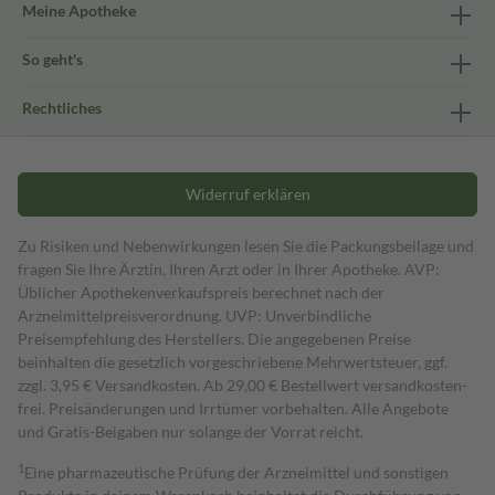
Meine Apotheke
So geht's
Rechtliches
Widerruf erklären
Zu Risiken und Nebenwirkungen lesen Sie die Packungsbeilage und
fragen Sie Ihre Ärztin, Ihren Arzt oder in Ihrer Apotheke. AVP:
Üblicher Apothekenverkaufspreis berechnet nach der
Arzneimittelpreisverordnung. UVP: Unverbindliche
Preisempfehlung des Herstellers. Die angegebenen Preise
beinhalten die gesetzlich vorgeschriebene Mehrwertsteuer, ggf.
zzgl. 3,95 € Versandkosten. Ab 29,00 € Bestell­wert versand­kosten­
frei. Preisänderungen und Irrtümer vorbehalten. Alle Angebote
und Gratis-Beigaben nur solange der Vorrat reicht.
1
Eine pharmazeutische Prüfung der Arzneimittel und sonstigen