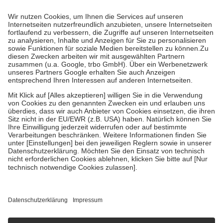
Prozent des Abgabepreises,
mindestens
jedoch
fünf Euro
und
höchstens zehn Euro.
Es sind jedoch nie mehr als die tatsächlichen
Kosten der Leistung zu entrichten.
Diese Regeln gelten grundsätzlich auch für Online-Apotheken.
Bei Heilmitteln und häuslicher Krankenpflege beträgt die
Zuzahlung zehn Prozent der Kosten sowie zehn Euro je
Verordnung.
Um das Engagement der Versicherten für ihre eigene Gesundheit zu
stärken und die besondere Stellung der Familie zu unterstützen,
fallen
keine Zuzahlungen
an bei:
• Kindern und Jugendlichen bis zum vollendeten 18. Lebensjahr
mit Ausnahme der Fahrkosten
• Untersuchungen zur Vorsorge und Früherkennung, die von der
GKV getragen werden
• empfohlenen Schutzimpfungen
• Harn- und Blutteststreifen
Wir nutzen Trusted Shops als unabhängigen Dienstleister für die
Einholung von Bewertungen. Trusted Shops hat Maßnahmen
getroffen, um sicherzustellen, dass es sich um echte Bewertungen
handelt. Mehr Informationen findest du hier:
https://help.etrusted.com/hc/de/articles/4419944605341