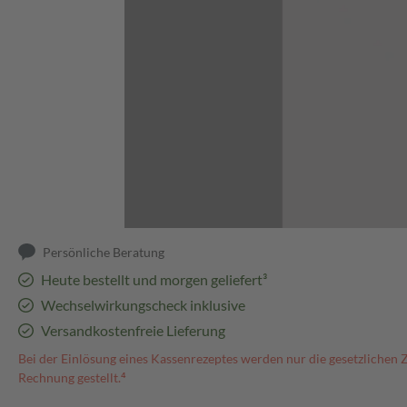
Abbildung kann abweichen
Persönliche Beratung
Heute bestellt und morgen geliefert³
Wechselwirkungscheck inklusive
Versandkostenfreie Lieferung
Bei der Einlösung eines Kassenrezeptes werden nur die gesetzlichen 
Rechnung gestellt.⁴