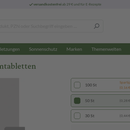
versandkostenfrei
ab 29 € und für E-Rezepte
letzungen
Sonnenschutz
Marken
Themenwelten
lmtabletten
Sparti
100 St
(0,16 € 
50 St
(0,28 € 
30 St
(0,44 € 