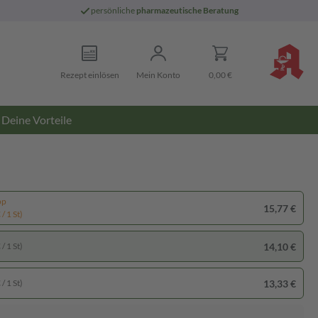
persönliche
pharmazeutische Beratung
Rezept einlösen
Mein Konto
0,00 €
Deine Vorteile
pp
15,77 €
/ 1 St)
14,10 €
/ 1 St)
13,33 €
/ 1 St)