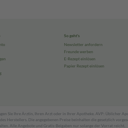
e
So geht's
nto
Newsletter anfordern
Freunde werben
gen
E-Rezept einlösen
Papier Rezept einlösen
g
gen Sie Ihre Ärztin, Ihren Arzt oder in Ihrer Apotheke. AVP: Üblicher A
s Herstellers. Die angegebenen Preise beinhalten die gesetzlich vorgesc
alten. Alle Angebote und Gratis-Beigaben nur solange der Vorrat reicht.