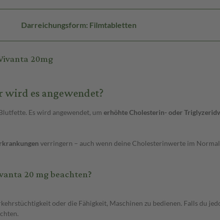
Darreichungsform: Filmtabletten
 Vivanta 20mg
ür wird es angewendet?
 Blutfette. Es wird angewendet, um
erhöhte Cholesterin- oder Triglyzeri
Erkrankungen
verringern – auch wenn deine Cholesterinwerte im Normalb
ivanta 20 mg beachten?
rkehrstüchtigkeit oder die Fähigkeit, Maschinen zu bedienen. Falls du 
chten.