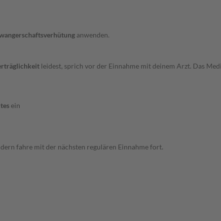
wangerschaftsverhütung
anwenden.
rträglichkeit
leidest, sprich vor der Einnahme mit deinem Arzt. Das Me
tes
ein
ndern fahre mit der nächsten regulären Einnahme fort.