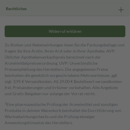
Rechtliches
Widerruf erklären
Zu Risiken und Nebenwirkungen lesen Sie die Packungsbeilage und
fragen Sie Ihre Ärztin, Ihren Arzt oder in Ihrer Apotheke. AVP:
Üblicher Apothekenverkaufspreis berechnet nach der
Arzneimittelpreisverordnung. UVP: Unverbindliche
Preisempfehlung des Herstellers. Die angegebenen Preise
beinhalten die gesetzlich vorgeschriebene Mehrwertsteuer, ggf.
zzgl. 3,95 € Versandkosten. Ab 29,00 € Bestell­wert versand­kosten­
frei. Preisänderungen und Irrtümer vorbehalten. Alle Angebote
und Gratis-Beigaben nur solange der Vorrat reicht.
1
Eine pharmazeutische Prüfung der Arzneimittel und sonstigen
Produkte in deinem Warenkorb beinhaltet die Durchführung von
Wechselwirkungschecks und die Prüfung etwaiger
Anwendungshinweise des Herstellers.