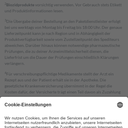
2
Biozidprodukte
vorsichtig verwenden. Vor Gebrauch stets Etikett
und Produktinformationen lesen.
3
Die Übergabe deiner Bestellung an den Paketdienstleister erfolgt
bei uns werktags von Montag bis Freitag bis 18:00 Uhr. Der genaue
Lieferzeitpunkt kann je nach Region und in Abhängigkeit der
Produktverfügbarkeit sowie vom Zustellzeitpunkt des Spediteurs
abweichen. Darüber hinaus können notwendige pharmazeutische
Prüfungen, die zu deiner Arzneimittelsicherheit dienen, die
Lieferfrist um die Dauer der Prüfungen einschließlich Klärungen
verlängern.
4
Für verschreibungspflichtige Medikamente stellt der Arzt ein
Rezept aus und der Patient erhält sie in der Apotheke. Die
gesetzliche Krankenversicherung übernimmt in der Regel die
Kosten dafür, der Versicherte trägt einen Teil davon als Zuzahlung
mit.
Grundsätzlich leisten Mitglieder Zuzahlungen in Höhe von zehn
Prozent des Abgabepreises,
mindestens
jedoch
fünf Euro
und
höchstens zehn Euro.
Es sind jedoch nie mehr als die tatsächlichen
Kosten der Leistung zu entrichten.
Diese Regeln gelten grundsätzlich auch für Online-Apotheken.