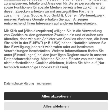
Bei Heilmitteln und häuslicher Krankenpflege beträgt die
Zuzahlung zehn Prozent der Kosten sowie zehn Euro je
Verordnung.
Um das Engagement der Versicherten für ihre eigene Gesundheit zu
stärken und die besondere Stellung der Familie zu unterstützen,
fallen
keine Zuzahlungen
an bei:
• Kindern und Jugendlichen bis zum vollendeten 18. Lebensjahr
mit Ausnahme der Fahrkosten
• Untersuchungen zur Vorsorge und Früherkennung, die von der
GKV getragen werden
• empfohlenen Schutzimpfungen
• Harn- und Blutteststreifen
Wir nutzen Trusted Shops als unabhängigen Dienstleister für die
Einholung von Bewertungen. Trusted Shops hat Maßnahmen
getroffen, um sicherzustellen, dass es sich um echte Bewertungen
handelt. Mehr Informationen findest du hier:
https://help.etrusted.com/hc/de/articles/4419944605341
Einige Bilder und Inhalte wurden unter Zuhilfenahme künstlicher
Intelligenz erstellt.