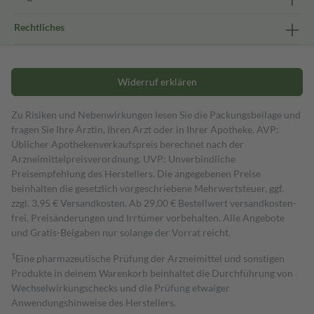
Rechtliches
Widerruf erklären
Zu Risiken und Nebenwirkungen lesen Sie die Packungsbeilage und
fragen Sie Ihre Ärztin, Ihren Arzt oder in Ihrer Apotheke. AVP:
Üblicher Apothekenverkaufspreis berechnet nach der
Arzneimittelpreisverordnung. UVP: Unverbindliche
Preisempfehlung des Herstellers. Die angegebenen Preise
beinhalten die gesetzlich vorgeschriebene Mehrwertsteuer, ggf.
zzgl. 3,95 € Versandkosten. Ab 29,00 € Bestell­wert versand­kosten­
frei. Preisänderungen und Irrtümer vorbehalten. Alle Angebote
und Gratis-Beigaben nur solange der Vorrat reicht.
1
Eine pharmazeutische Prüfung der Arzneimittel und sonstigen
Produkte in deinem Warenkorb beinhaltet die Durchführung von
Wechselwirkungschecks und die Prüfung etwaiger
Anwendungshinweise des Herstellers.