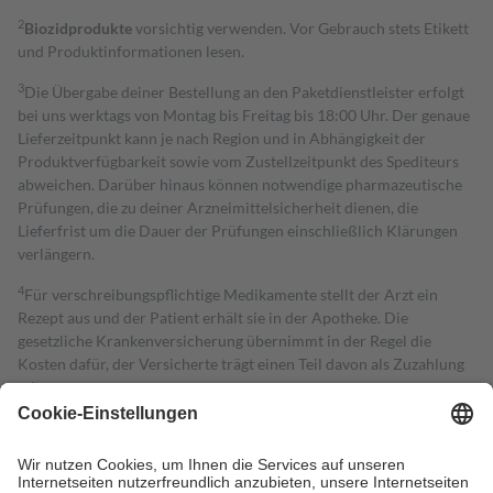
2
Biozidprodukte
vorsichtig verwenden. Vor Gebrauch stets Etikett
und Produktinformationen lesen.
3
Die Übergabe deiner Bestellung an den Paketdienstleister erfolgt
bei uns werktags von Montag bis Freitag bis 18:00 Uhr. Der genaue
Lieferzeitpunkt kann je nach Region und in Abhängigkeit der
Produktverfügbarkeit sowie vom Zustellzeitpunkt des Spediteurs
abweichen. Darüber hinaus können notwendige pharmazeutische
Prüfungen, die zu deiner Arzneimittelsicherheit dienen, die
Lieferfrist um die Dauer der Prüfungen einschließlich Klärungen
verlängern.
4
Für verschreibungspflichtige Medikamente stellt der Arzt ein
Rezept aus und der Patient erhält sie in der Apotheke. Die
gesetzliche Krankenversicherung übernimmt in der Regel die
Kosten dafür, der Versicherte trägt einen Teil davon als Zuzahlung
mit.
Grundsätzlich leisten Mitglieder Zuzahlungen in Höhe von zehn
Prozent des Abgabepreises,
mindestens
jedoch
fünf Euro
und
höchstens zehn Euro.
Es sind jedoch nie mehr als die tatsächlichen
Kosten der Leistung zu entrichten.