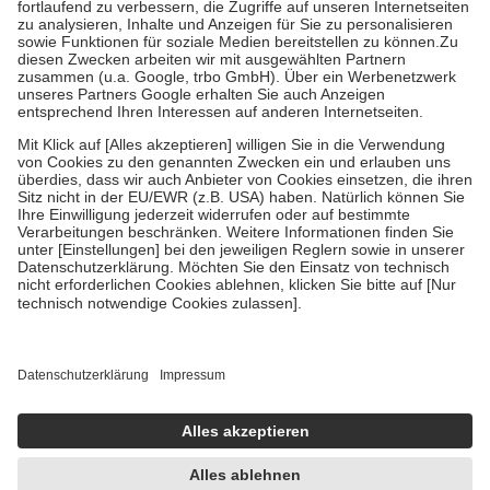
Diese Regeln gelten grundsätzlich auch für Online-Apotheken.
Bei Heilmitteln und häuslicher Krankenpflege beträgt die
Zuzahlung zehn Prozent der Kosten sowie zehn Euro je
Verordnung.
Um das Engagement der Versicherten für ihre eigene Gesundheit zu
stärken und die besondere Stellung der Familie zu unterstützen,
fallen
keine Zuzahlungen
an bei:
• Kindern und Jugendlichen bis zum vollendeten 18. Lebensjahr
mit Ausnahme der Fahrkosten
• Untersuchungen zur Vorsorge und Früherkennung, die von der
GKV getragen werden
• empfohlenen Schutzimpfungen
• Harn- und Blutteststreifen
Wir nutzen Trusted Shops als unabhängigen Dienstleister für die
Einholung von Bewertungen. Trusted Shops hat Maßnahmen
getroffen, um sicherzustellen, dass es sich um echte Bewertungen
handelt. Mehr Informationen findest du hier:
https://help.etrusted.com/hc/de/articles/4419944605341
Einige Bilder und Inhalte wurden unter Zuhilfenahme künstlicher
Intelligenz erstellt.