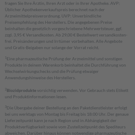
fragen Sie Ihre Ärztin, Ihren Arzt oder in Ihrer Apotheke. AVP:
Üblicher Apothekenverkaufspreis berechnet nach der
Arzneimittelpreisverordnung. UVP: Unverbindliche
Preisempfehlung des Herstellers. Die angegebenen Preise
beinhalten die gesetzlich vorgeschriebene Mehrwertsteuer, ggf.
zzgl. 3,95 € Versandkosten. Ab 29,00 € Bestell­wert versand­kosten­
frei. Preisänderungen und Irrtümer vorbehalten. Alle Angebote
und Gratis-Beigaben nur solange der Vorrat reicht.
1
Eine pharmazeutische Prüfung der Arzneimittel und sonstigen
Produkte in deinem Warenkorb beinhaltet die Durchführung von
Wechselwirkungschecks und die Prüfung etwaiger
Anwendungshinweise des Herstellers.
2
Biozidprodukte
vorsichtig verwenden. Vor Gebrauch stets Etikett
und Produktinformationen lesen.
3
Die Übergabe deiner Bestellung an den Paketdienstleister erfolgt
bei uns werktags von Montag bis Freitag bis 18:00 Uhr. Der genaue
Lieferzeitpunkt kann je nach Region und in Abhängigkeit der
Produktverfügbarkeit sowie vom Zustellzeitpunkt des Spediteurs
abweichen. Darüber hinaus können notwendige pharmazeutische