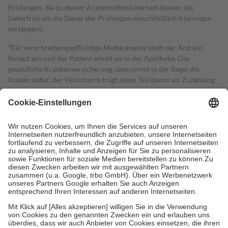
Prüfungen, die zu deiner Arzneimittelsicherheit dienen, die
Lieferfrist um die Dauer der Prüfungen einschließlich Klärungen
verlängern.
4
Für verschreibungspflichtige Medikamente stellt der Arzt ein
Rezept aus und der Patient erhält sie in der Apotheke. Die
gesetzliche Krankenversicherung übernimmt in der Regel die
Kosten dafür, der Versicherte trägt einen Teil davon als Zuzahlung
mit.
Grundsätzlich leisten Mitglieder Zuzahlungen in Höhe von zehn
Prozent des Abgabepreises,
mindestens
jedoch
fünf Euro
und
höchstens zehn Euro.
Es sind jedoch nie mehr als die tatsächlichen
Kosten der Leistung zu entrichten.
Diese Regeln gelten grundsätzlich auch für Online-Apotheken.
Bei Heilmitteln und häuslicher Krankenpflege beträgt die
Zuzahlung zehn Prozent der Kosten sowie zehn Euro je
Verordnung.
Um das Engagement der Versicherten für ihre eigene Gesundheit zu
stärken und die besondere Stellung der Familie zu unterstützen,
fallen
keine Zuzahlungen
an bei:
• Kindern und Jugendlichen bis zum vollendeten 18. Lebensjahr