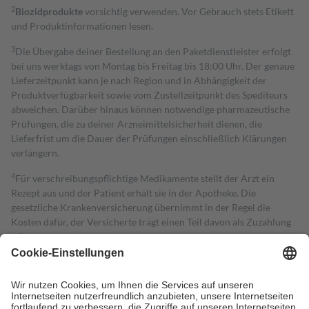
2
Biozidprodukte
vorsichtig verwenden. Vor Gebrauch stets Etikett
und Produktinformationen lesen.
3
Die Übergabe deiner Bestellung an den Paketdienstleister erfolgt
bei uns werktags von Montag bis Freitag bis 18:00 Uhr. Der genaue
Lieferzeitpunkt kann je nach Region und in Abhängigkeit der
Produktverfügbarkeit sowie vom Zustellzeitpunkt des Spediteurs
abweichen. Darüber hinaus können notwendige pharmazeutische
Prüfungen, die zu deiner Arzneimittelsicherheit dienen, die
Lieferfrist um die Dauer der Prüfungen einschließlich Klärungen
verlängern.
4
Für verschreibungspflichtige Medikamente stellt der Arzt ein
Rezept aus und der Patient erhält sie in der Apotheke. Die
gesetzliche Krankenversicherung übernimmt in der Regel die
Kosten dafür, der Versicherte trägt einen Teil davon als Zuzahlung
mit.
Grundsätzlich leisten Mitglieder Zuzahlungen in Höhe von zehn
Prozent des Abgabepreises,
mindestens
jedoch
fünf Euro
und
höchstens zehn Euro.
Es sind jedoch nie mehr als die tatsächlichen
Kosten der Leistung zu entrichten.
Diese Regeln gelten grundsätzlich auch für Online-Apotheken.