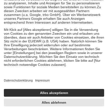
Bei Heilmitteln und häuslicher Krankenpflege beträgt die
Zuzahlung zehn Prozent der Kosten sowie zehn Euro je
Verordnung.
Um das Engagement der Versicherten für ihre eigene Gesundheit zu
stärken und die besondere Stellung der Familie zu unterstützen,
fallen
keine Zuzahlungen
an bei:
• Kindern und Jugendlichen bis zum vollendeten 18. Lebensjahr
mit Ausnahme der Fahrkosten
• Untersuchungen zur Vorsorge und Früherkennung, die von der
GKV getragen werden
• empfohlenen Schutzimpfungen
• Harn- und Blutteststreifen
Wir nutzen Trusted Shops als unabhängigen Dienstleister für die
Einholung von Bewertungen. Trusted Shops hat Maßnahmen
getroffen, um sicherzustellen, dass es sich um echte Bewertungen
handelt. Mehr Informationen findest du hier:
https://help.etrusted.com/hc/de/articles/4419944605341
Einige Bilder und Inhalte wurden unter Zuhilfenahme künstlicher
Intelligenz erstellt.