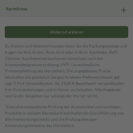
Rechtliches
Widerruf erklären
Zu Risiken und Nebenwirkungen lesen Sie die Packungsbeilage und
fragen Sie Ihre Ärztin, Ihren Arzt oder in Ihrer Apotheke. AVP:
Üblicher Apothekenverkaufspreis berechnet nach der
Arzneimittelpreisverordnung. UVP: Unverbindliche
Preisempfehlung des Herstellers. Die angegebenen Preise
beinhalten die gesetzlich vorgeschriebene Mehrwertsteuer, ggf.
zzgl. 3,95 € Versandkosten. Ab 29,00 € Bestell­wert versand­kosten­
frei. Preisänderungen und Irrtümer vorbehalten. Alle Angebote
und Gratis-Beigaben nur solange der Vorrat reicht.
1
Eine pharmazeutische Prüfung der Arzneimittel und sonstigen
Produkte in deinem Warenkorb beinhaltet die Durchführung von
Wechselwirkungschecks und die Prüfung etwaiger
Anwendungshinweise des Herstellers.