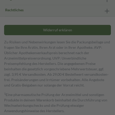
Rechtliches
Widerruf erklären
Zu Risiken und Nebenwirkungen lesen Sie die Packungsbeilage und
fragen Sie Ihre Ärztin, Ihren Arzt oder in Ihrer Apotheke. AVP:
Üblicher Apothekenverkaufspreis berechnet nach der
Arzneimittelpreisverordnung. UVP: Unverbindliche
Preisempfehlung des Herstellers. Die angegebenen Preise
beinhalten die gesetzlich vorgeschriebene Mehrwertsteuer, ggf.
zzgl. 3,95 € Versandkosten. Ab 29,00 € Bestell­wert versand­kosten­
frei. Preisänderungen und Irrtümer vorbehalten. Alle Angebote
und Gratis-Beigaben nur solange der Vorrat reicht.
1
Eine pharmazeutische Prüfung der Arzneimittel und sonstigen
Produkte in deinem Warenkorb beinhaltet die Durchführung von
Wechselwirkungschecks und die Prüfung etwaiger
Anwendungshinweise des Herstellers.