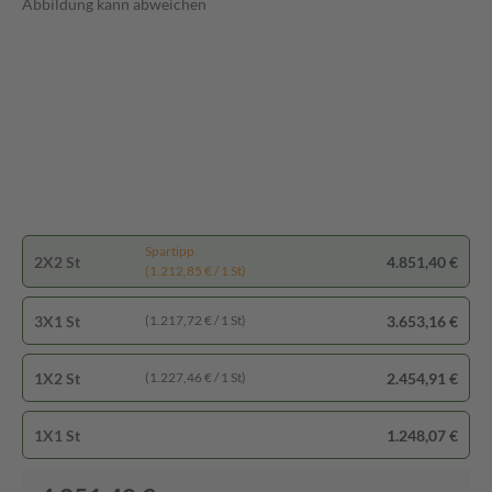
Abbildung kann abweichen
Spartipp
2X2 St
4.851,40 €
(1.212,85 € / 1 St)
3X1 St
3.653,16 €
(1.217,72 € / 1 St)
1X2 St
2.454,91 €
(1.227,46 € / 1 St)
1X1 St
1.248,07 €