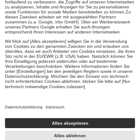
Diese Regeln gelten grundsätzlich auch für Online-Apotheken.
Bei Heilmitteln und häuslicher Krankenpflege beträgt die
Zuzahlung zehn Prozent der Kosten sowie zehn Euro je
Verordnung.
Um das Engagement der Versicherten für ihre eigene Gesundheit zu
stärken und die besondere Stellung der Familie zu unterstützen,
fallen
keine Zuzahlungen
an bei:
• Kindern und Jugendlichen bis zum vollendeten 18. Lebensjahr
mit Ausnahme der Fahrkosten
• Untersuchungen zur Vorsorge und Früherkennung, die von der
GKV getragen werden
• empfohlenen Schutzimpfungen
• Harn- und Blutteststreifen
Wir nutzen Trusted Shops als unabhängigen Dienstleister für die
Einholung von Bewertungen. Trusted Shops hat Maßnahmen
getroffen, um sicherzustellen, dass es sich um echte Bewertungen
handelt. Mehr Informationen findest du hier:
https://help.etrusted.com/hc/de/articles/4419944605341
Einige Bilder und Inhalte wurden unter Zuhilfenahme künstlicher
Intelligenz erstellt.