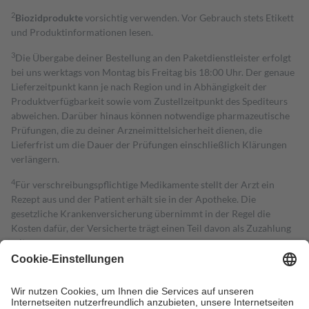
2
Biozidprodukte
vorsichtig verwenden. Vor Gebrauch stets Etikett
und Produktinformationen lesen.
3
Die Übergabe deiner Bestellung an den Paketdienstleister erfolgt
bei uns werktags von Montag bis Freitag bis 18:00 Uhr. Der genaue
Lieferzeitpunkt kann je nach Region und in Abhängigkeit der
Produktverfügbarkeit sowie vom Zustellzeitpunkt des Spediteurs
abweichen. Darüber hinaus können notwendige pharmazeutische
Prüfungen, die zu deiner Arzneimittelsicherheit dienen, die
Lieferfrist um die Dauer der Prüfungen einschließlich Klärungen
verlängern.
4
Für verschreibungspflichtige Medikamente stellt der Arzt ein
Rezept aus und der Patient erhält sie in der Apotheke. Die
gesetzliche Krankenversicherung übernimmt in der Regel die
Kosten dafür, der Versicherte trägt einen Teil davon als Zuzahlung
mit.
Grundsätzlich leisten Mitglieder Zuzahlungen in Höhe von zehn
Prozent des Abgabepreises,
mindestens
jedoch
fünf Euro
und
höchstens zehn Euro.
Es sind jedoch nie mehr als die tatsächlichen
Kosten der Leistung zu entrichten.