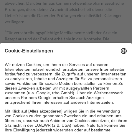
abweichen. Darüber hinaus können notwendige pharmazeutische
Prüfungen, die zu deiner Arzneimittelsicherheit dienen, die
Lieferfrist um die Dauer der Prüfungen einschließlich Klärungen
verlängern.
4
Für verschreibungspflichtige Medikamente stellt der Arzt ein
Rezept aus und der Patient erhält sie in der Apotheke. Die
gesetzliche Krankenversicherung übernimmt in der Regel die
Kosten dafür, der Versicherte trägt einen Teil davon als Zuzahlung
mit.
Grundsätzlich leisten Mitglieder Zuzahlungen in Höhe von zehn
Prozent des Abgabepreises,
mindestens
jedoch
fünf Euro
und
höchstens zehn Euro.
Es sind jedoch nie mehr als die tatsächlichen
Kosten der Leistung zu entrichten.
Diese Regeln gelten grundsätzlich auch für Online-Apotheken.
Bei Heilmitteln und häuslicher Krankenpflege beträgt die
Zuzahlung zehn Prozent der Kosten sowie zehn Euro je
Verordnung.
Um das Engagement der Versicherten für ihre eigene Gesundheit zu
stärken und die besondere Stellung der Familie zu unterstützen,
fallen
keine Zuzahlungen
an bei:
• Kindern und Jugendlichen bis zum vollendeten 18. Lebensjahr