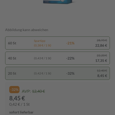
Abbildung kann abweichen
28,95 €
Spartipp
60 St
-21%
22,86 €
(0,38 € / 1 St)
22,20 €
40 St
-22%
(0,43 € / 1 St)
17,35 €
12,40 €
20 St
-32%
(0,42 € / 1 St)
8,45 €
-32%
AVP:
12,40 €
8,45 €
0,42 € / 1 St
sofort lieferbar