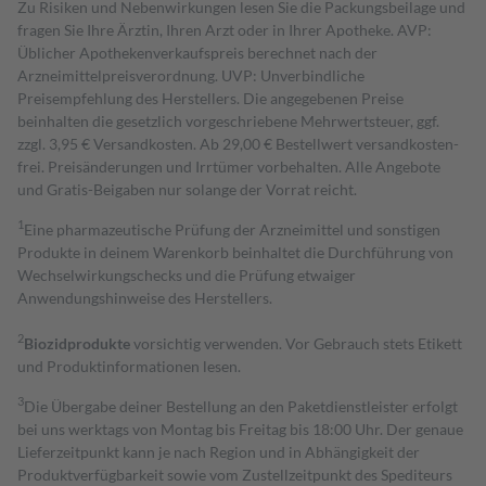
Zu Risiken und Nebenwirkungen lesen Sie die Packungsbeilage und
fragen Sie Ihre Ärztin, Ihren Arzt oder in Ihrer Apotheke. AVP:
Üblicher Apothekenverkaufspreis berechnet nach der
Arzneimittelpreisverordnung. UVP: Unverbindliche
Preisempfehlung des Herstellers. Die angegebenen Preise
beinhalten die gesetzlich vorgeschriebene Mehrwertsteuer, ggf.
zzgl. 3,95 € Versandkosten. Ab 29,00 € Bestell­wert versand­kosten­
frei. Preisänderungen und Irrtümer vorbehalten. Alle Angebote
und Gratis-Beigaben nur solange der Vorrat reicht.
1
Eine pharmazeutische Prüfung der Arzneimittel und sonstigen
Produkte in deinem Warenkorb beinhaltet die Durchführung von
Wechselwirkungschecks und die Prüfung etwaiger
Anwendungshinweise des Herstellers.
2
Biozidprodukte
vorsichtig verwenden. Vor Gebrauch stets Etikett
und Produktinformationen lesen.
3
Die Übergabe deiner Bestellung an den Paketdienstleister erfolgt
bei uns werktags von Montag bis Freitag bis 18:00 Uhr. Der genaue
Lieferzeitpunkt kann je nach Region und in Abhängigkeit der
Produktverfügbarkeit sowie vom Zustellzeitpunkt des Spediteurs